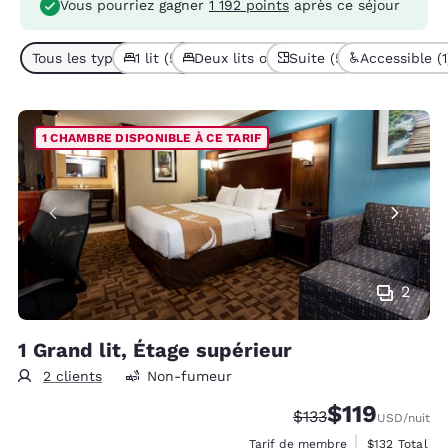
Vous pourriez gagner
1 192 points
après ce séjour
Tous les types de chambres (9)
1 lit (5)
Deux lits ou plus (4)
Suite (5)
Accessible (1
1 CHAMBRE DISPONIBLE À CE TARIF
2
1 Grand lit, Étage supérieur
2 clients
Non-fumeur
$119
Tarif barré :
Tarif réduit :
$133
USD
/nuit
Afficher les d
Tarif de membre
$132
Total