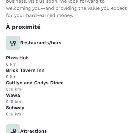
business, visit us soon! We look forward to
welcoming you—and providing the value you expect
for your hard-earned money.
À proximité
Restaurants/bars
Pizza Hut
0 km
Brick Tavern Inn
0 km
Caitlyn and Codys Diner
0.16 km
Wawa
0.16 km
Subway
0.16 km
Attractions