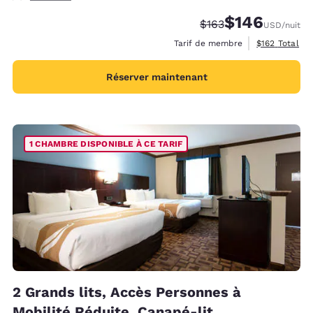
$146
Tarif barré :
Tarif réduit :
$163
USD
/nuit
Afficher les d
Tarif de membre
$162
Total
Réserver maintenant
1 CHAMBRE DISPONIBLE À CE TARIF
2 Grands lits, Accès Personnes à
Mobilité Réduite, Canapé-lit