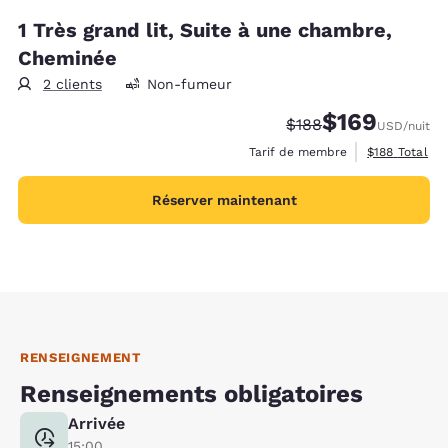
1 Très grand lit, Suite à une chambre,
Cheminée
2 clients
Non-fumeur
$169
Tarif barré :
Tarif réduit :
$188
USD
/nuit
Afficher les d
Tarif de membre
$188
Total
Réserver maintenant
RENSEIGNEMENT
Renseignements obligatoires
Arrivée
15:00