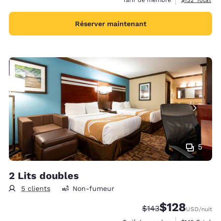
Réserver maintenant
5
2 Lits doubles
5 clients
Non-fumeur
$128
Tarif barré :
Tarif réduit :
$143
USD
/nuit