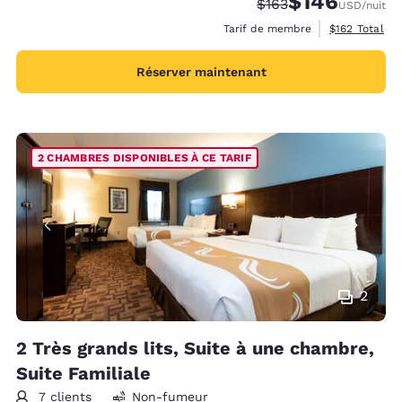
$146
Tarif barré :
Tarif réduit :
$163
USD
/nuit
Afficher les d
Tarif de membre
$162
Total
Réserver maintenant
2 CHAMBRES DISPONIBLES À CE TARIF
2
2 Très grands lits, Suite à une chambre,
Suite Familiale
7 clients
Non-fumeur