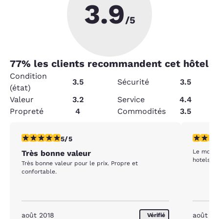
3.9
/5
77
% les clients recommandent cet hôtel
Condition
3.5
Sécurité
3.5
(état)
Valeur
3.2
Service
4.4
Propreté
4
Commodités
3.5
5 étoiles. Exceptionnel. 1 commentaire
4 étoiles
5/5
Le monde
Très bonne valeur
Très bonne valeur pour le prix. Propre et
confortable.
août 2018
août 20
Vérifié