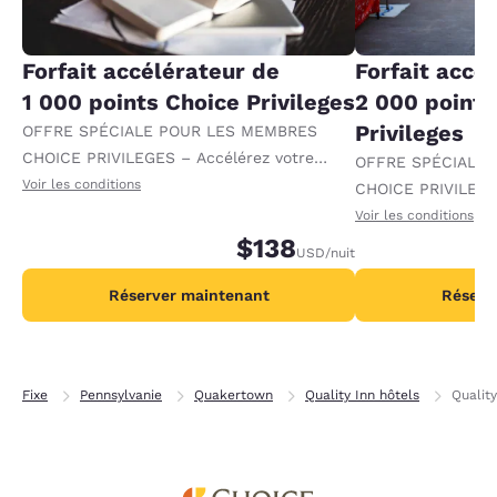
Forfait accélérateur de
Forfait accé
1 000 points Choice Privileges
2 000 points
Privileges
OFFRE SPÉCIALE POUR LES MEMBRES
CHOICE PRIVILEGES – Accélérez votre
OFFRE SPÉCIALE
progression vers des récompenses en
Voir les conditions
CHOICE PRIVILEGE
recevant 1 000 points supplémentaires par
progression vers 
Voir les conditions
nuit.
$138
recevant 2 000 po
USD
/nuit
par nuit.
Réserver maintenant
Réserv
Fixe
Pennsylvanie
Quakertown
Quality Inn hôtels
Qualit