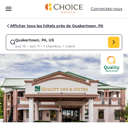
Chargement terminé
Passer à Contenu Principal
Connectez-vous
Afficher tous les hôtels près de Quakertown, PA
Quakertown, PA, US
Modifiez la recherche pour Quakertown, PA, US. Date d’arrivée aoû 10,
aoû 10 - aoû 11
•
1 chambre, 1 client