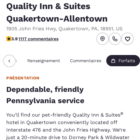
Quality Inn & Suites
Quakertown-Allentown
1905 John Fries Hwy
,
Quakertown
,
PA
,
18951
,
US
3.88 étoiles. Bien.
3.9
1117 commentaires
entation
Renseignement
Commentaires
Forfaits
PRÉSENTATION
Dependable, friendly
Pennsylvania service
®
You'll find our pet-friendly Quality Inn & Suites
hotel in Quakertown conveniently located off
Interstate 476 and the John Fries Highway. We’re
just a 20-minute drive to Dorney Park & Wildwater