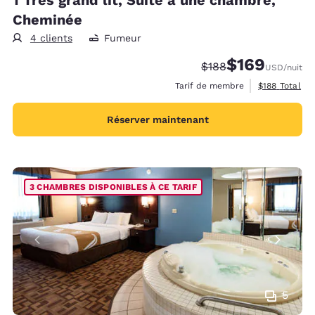
Cheminée
4 clients
Fumeur
$169
Tarif barré :
Tarif réduit :
$188
USD
/nuit
Afficher les d
Tarif de membre
$188
Total
Réserver maintenant
3 CHAMBRES DISPONIBLES À CE TARIF
5