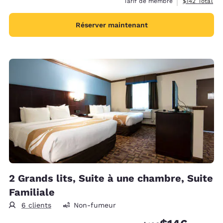
Afficher les d
Tarif de membre
$142
Total
Réserver maintenant
2 Grands lits, Suite à une chambre, Suite
Familiale
6 clients
Non-fumeur