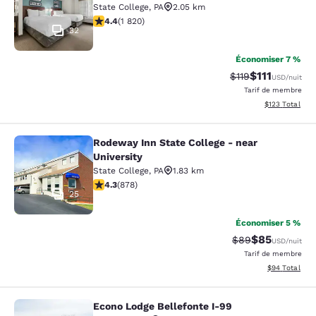
State College
,
PA
2.05 km
4.39 étoiles. Excellent. 1820 commentaires
4.4
(
1 820
)
32
Économiser 7 %
$111
Tarif barré :
Tarif réduit :
$119
USD
/nuit
Tarif de membre
Afficher les dé
$123
Total
Rodeway Inn State College - near
Rodeway Inn State College - near Un
University
State College
,
PA
1.83 km
4.3 étoiles. Excellent. 878 commentaires
4.3
(
878
)
25
Économiser 5 %
$85
Tarif barré :
Tarif réduit :
$89
USD
/nuit
Tarif de membre
Afficher les d
$94
Total
Econo Lodge Bellefonte I-99
Econo Lodge Bellefonte I-99