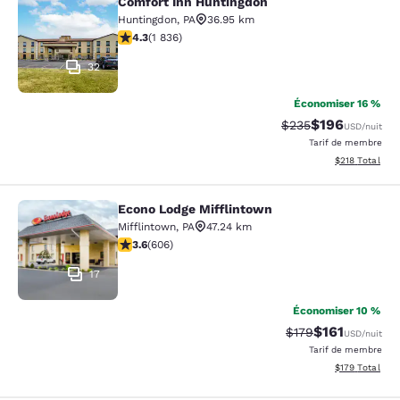
Comfort Inn Huntingdon
Comfort Inn Huntingdon
Huntingdon
,
PA
36.95 km
4.27 étoiles. Excellent. 1836 commentaires
4.3
(
1 836
)
32
Économiser 16 %
$196
Tarif barré :
Tarif réduit :
$235
USD
/nuit
Tarif de membre
Afficher les dé
$218
Total
Econo Lodge Mifflintown
Econo Lodge Mifflintown
Mifflintown
,
PA
47.24 km
3.63 étoiles. Bien. 606 commentaires
3.6
(
606
)
17
Économiser 10 %
$161
Tarif barré :
Tarif réduit :
$179
USD
/nuit
Tarif de membre
Afficher les dé
$179
Total