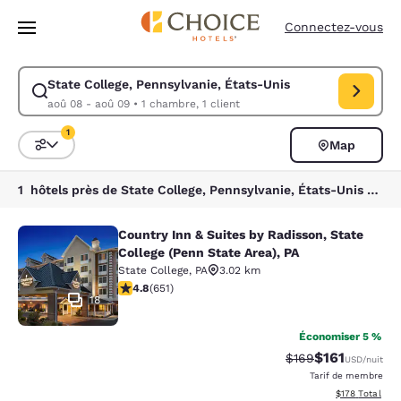
Chargement terminé
Passer à Contenu Principal
Connectez-vous
State College, Pennsylvanie, États-Unis
Modifiez la recherche pour State College, Pennsylvanie, États-Unis. Da
aoû 08 - aoû 09
•
1 chambre, 1 client
1
Map
Trier et filtrer
1 filtre actuellement sélectionné
1 hôtels près de State College, Pennsylvanie, États-Unis correspondant à vos filtres
Country Inn & Suites by Radisson, State
Country Inn & Suites by Radisson, St
College (Penn State Area), PA
State College
,
PA
3.02 km
4.76 étoiles. Exceptionnel. 651 commentaires
4.8
(
651
)
18
Économiser 5 %
$161
Tarif barré :
Tarif réduit :
$169
USD
/nuit
Tarif de membre
Afficher les dé
$178
Total