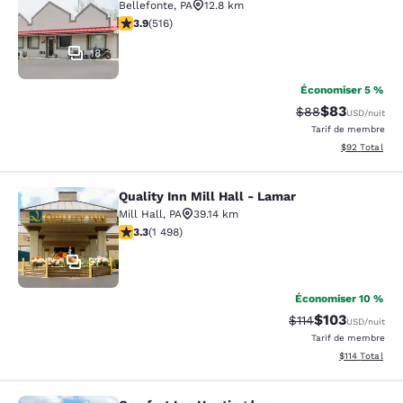
Bellefonte
,
PA
12.8 km
3.92 étoiles. Bien. 516 commentaires
3.9
(
516
)
18
Économiser 5 %
$83
Tarif barré :
Tarif réduit :
$88
USD
/nuit
Tarif de membre
Afficher les d
$92
Total
Quality Inn Mill Hall - Lamar
Quality Inn Mill Hall - Lamar
Mill Hall
,
PA
39.14 km
3.32 étoiles. Bien. 1498 commentaires
3.3
(
1 498
)
37
Économiser 10 %
$103
Tarif barré :
Tarif réduit :
$114
USD
/nuit
Tarif de membre
Afficher les d
$114
Total