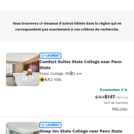
Vous trouverez ci-dessous d'autres hôtels dans la région qui ne
correspondent pas exactement à vos critères de recherche.
Comfort Suites State College near P
LAURÉAT
Comfort Suites State College near Penn
State
State College
,
PA
2 km
54
4.67 étoiles. Exceptionnel. 2408 commentaires
4.7
(
2 408
)
Économiser 5 %
$147
Tarif barré :
Tarif réduit :
$154
USD
/nuit
Tarif de membre
Afficher les dé
$163
Total
Sleep Inn State College near Penn S
LAURÉAT
Sleep Inn State College near Penn State