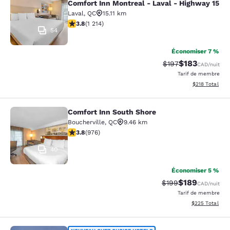
Comfort Inn Montreal - Laval - Highway 15
Laval
,
QC
15.11 km
3.81 étoiles. Bien. 1214 commentaires
3.8
(
1 214
)
54
Économiser 7 %
$183
Tarif barré :
Tarif réduit :
$197
CAD
/nuit
Tarif de membre
Afficher les dé
$218
Total
Comfort Inn South Shore
Comfort Inn South Shore
Boucherville
,
QC
9.46 km
3.79 étoiles. Bien. 976 commentaires
3.8
(
976
)
40
Économiser 5 %
$189
Tarif barré :
Tarif réduit :
$199
CAD
/nuit
Tarif de membre
Afficher les dé
$225
Total