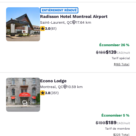
Radisson Hotel Montreal Airport
ENTIÈREMENT RÉNOVÉ
Radisson Hotel Montreal Airport
Saint-Laurent
,
QC
17.64 km
2.95 étoiles. Moyen. 61 commentaires
3.0
(
61
)
84
Économiser 26 %
$139
Tarif barré :
Tarif réduit :
$189
CAD
/nuit
Tarif spécial
Afficher les dé
$165
Total
Econo Lodge
Econo Lodge
Montreal
,
QC
10.59 km
3.83 étoiles. Bien. 351 commentaires
3.8
(
351
)
20
Économiser 5 %
$189
Tarif barré :
Tarif réduit :
$199
CAD
/nuit
Tarif de membre
Afficher les dé
$225
Total