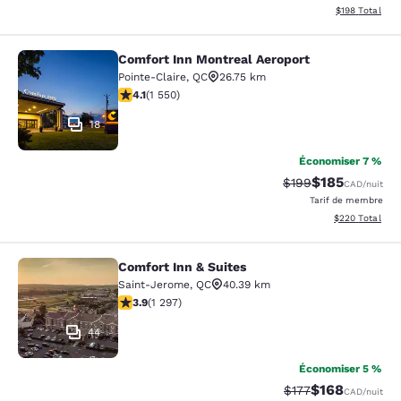
Afficher les dé
$198
Total
Comfort Inn Montreal Aeroport
Comfort Inn Montreal Aeroport
Pointe-Claire
,
QC
26.75 km
4.14 étoiles. Très bon. 1550 commentaires
4.1
(
1 550
)
18
Économiser 7 %
$185
Tarif barré :
Tarif réduit :
$199
CAD
/nuit
Tarif de membre
Afficher les dé
$220
Total
Comfort Inn & Suites
Comfort Inn & Suites
Saint-Jerome
,
QC
40.39 km
3.89 étoiles. Bien. 1297 commentaires
3.9
(
1 297
)
44
Économiser 5 %
$168
Tarif barré :
Tarif réduit :
$177
CAD
/nuit