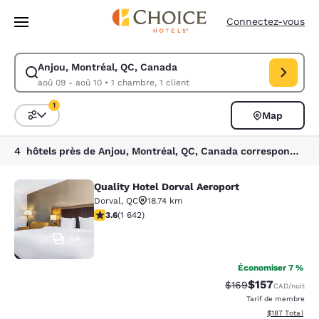
Chargement terminé
Passer à Contenu Principal
Connectez-vous
Anjou, Montréal, QC, Canada
Modifiez la recherche pour Anjou, Montréal, QC, Canada. Date d’arrivé
aoû 09 - aoû 10
•
1 chambre, 1 client
1
Map
Trier et filtrer
1 filtre actuellement sélectionné
4 hôtels près de Anjou, Montréal, QC, Canada correspondant à vos filtres
Quality Hotel Dorval Aeroport
Quality Hotel Dorval Aeroport
Dorval
,
QC
18.74 km
3.63 étoiles. Bien. 1642 commentaires
3.6
(
1 642
)
54
Économiser 7 %
$157
Tarif barré :
Tarif réduit :
$169
CAD
/nuit
Tarif de membre
Afficher les dé
$187
Total