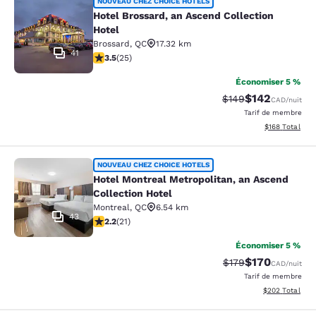
Hotel Brossard, an Ascend Collectio
NOUVEAU CHEZ CHOICE HOTELS
Hotel Brossard, an Ascend Collection
Hotel
Brossard
,
QC
17.32 km
41
3.52 étoiles. Bien. 25 commentaires
3.5
(
25
)
Économiser 5 %
$142
Tarif barré :
Tarif réduit :
$149
CAD
/nuit
Tarif de membre
Afficher les dé
$168
Total
Hotel Montreal Metropolitan, an Asc
NOUVEAU CHEZ CHOICE HOTELS
Hotel Montreal Metropolitan, an Ascend
Collection Hotel
Montreal
,
QC
6.54 km
43
2.24 étoiles. Moyen. 21 commentaires
2.2
(
21
)
Économiser 5 %
$170
Tarif barré :
Tarif réduit :
$179
CAD
/nuit
Tarif de membre
Afficher les dé
$202
Total