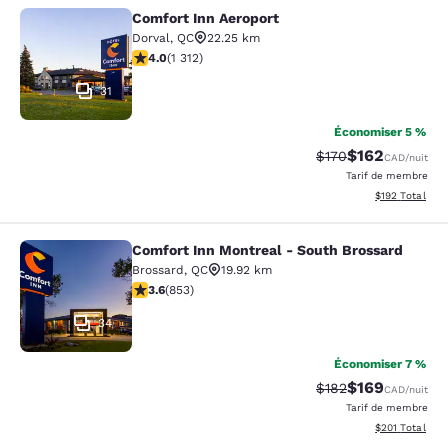
Comfort Inn Aeroport
Comfort Inn Aeroport
Dorval
,
QC
22.25 km
4.04 étoiles. Très bon. 1312 commentaires
4.0
(
1 312
)
31
Économiser 5 %
$162
Tarif barré :
Tarif réduit :
$170
CAD
/nuit
Tarif de membre
Afficher les dé
$192
Total
Comfort Inn Montreal - South Brossard
Comfort Inn Montreal - South Bross
Brossard
,
QC
19.92 km
3.63 étoiles. Bien. 853 commentaires
3.6
(
853
)
34
Économiser 7 %
$169
Tarif barré :
Tarif réduit :
$182
CAD
/nuit
Tarif de membre
Afficher les dé
$201
Total