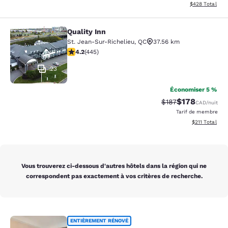
Afficher les dé
$428
Total
Quality Inn
Quality Inn
St. Jean-Sur-Richelieu
,
QC
37.56 km
4.18 étoiles. Très bon. 445 commentaires
4.2
(
445
)
23
Économiser 5 %
$178
Tarif barré :
Tarif réduit :
$187
CAD
/nuit
Tarif de membre
Afficher les d
$211
Total
Vous trouverez ci-dessous d'autres hôtels dans la région qui ne
correspondent pas exactement à vos critères de recherche.
Comfort Inn Montreal - Laval - Hig
ENTIÈREMENT RÉNOVÉ