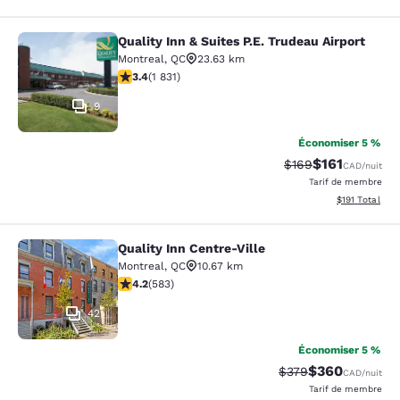
Quality Inn & Suites P.E. Trudeau Airport
Quality Inn & Suites P.E. Trudeau Air
Montreal
,
QC
23.63 km
3.38 étoiles. Bien. 1831 commentaires
3.4
(
1 831
)
9
Économiser 5 %
$161
Tarif barré :
Tarif réduit :
$169
CAD
/nuit
Tarif de membre
Afficher les d
$191
Total
Quality Inn Centre-Ville
Quality Inn Centre-Ville
Montreal
,
QC
10.67 km
4.16 étoiles. Très bon. 583 commentaires
4.2
(
583
)
42
Économiser 5 %
$360
Tarif barré :
Tarif réduit :
$379
CAD
/nuit
Tarif de membre