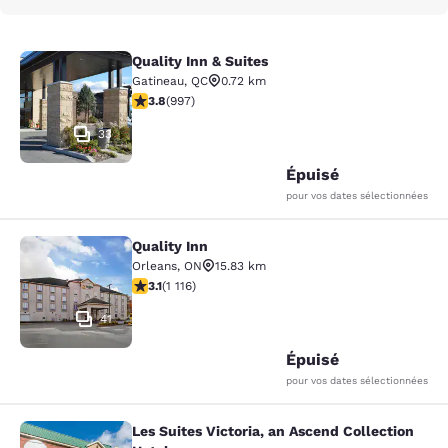
Quality Inn & Suites
Quality Inn & Suites
Gatineau
,
QC
0.72 km
3.79 étoiles. Bien. 997 commentaires
3.8
(
997
)
33
Épuisé
pour vos dates sélectionnées
Quality Inn
Quality Inn
Orleans
,
ON
15.83 km
3.12 étoiles. Bien. 1116 commentaires
3.1
(
1 116
)
41
Épuisé
pour vos dates sélectionnées
Les Suites Victoria, an Ascend Collection
Les Suites Victoria, an Ascend Colle