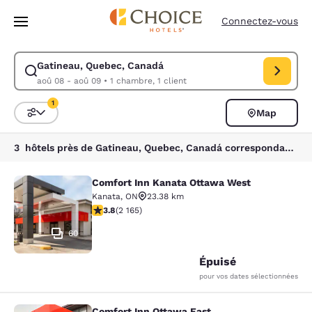
Chargement terminé
Passer à Contenu Principal
Connectez-vous
Gatineau, Quebec, Canadá
Modifiez la recherche pour Gatineau, Quebec, Canadá. Date d’arrivée 
aoû 08 - aoû 09
•
1 chambre, 1 client
1
Map
Trier et filtrer
1 filtre actuellement sélectionné
3 hôtels près de Gatineau, Quebec, Canadá correspondant à vos filtres
Comfort Inn Kanata Ottawa West
Comfort Inn Kanata Ottawa West
Kanata
,
ON
23.38 km
3.84 étoiles. Bien. 2165 commentaires
3.8
(
2 165
)
60
Épuisé
pour vos dates sélectionnées
Comfort Inn Ottawa East