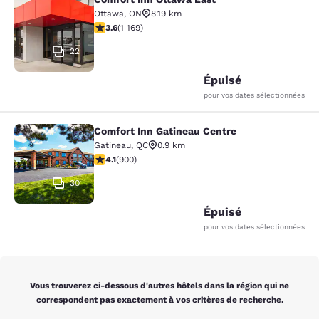
Comfort Inn Ottawa East
Ottawa
,
ON
8.19 km
3.56 étoiles. Bien. 1169 commentaires
3.6
(
1 169
)
22
Épuisé
pour vos dates sélectionnées
Comfort Inn Gatineau Centre
Comfort Inn Gatineau Centre
Gatineau
,
QC
0.9 km
4.1 étoiles. Très bon. 900 commentaires
4.1
(
900
)
30
Épuisé
pour vos dates sélectionnées
Vous trouverez ci-dessous d'autres hôtels dans la région qui ne
correspondent pas exactement à vos critères de recherche.