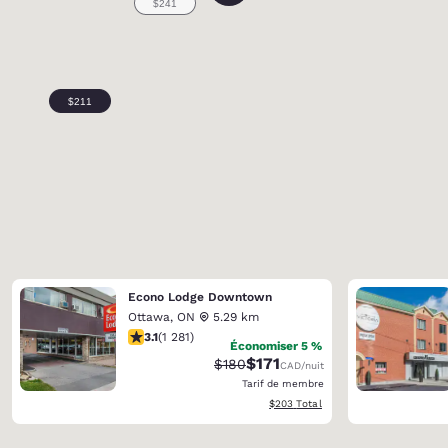
Econo Lodge Downtown
Ottawa
,
ON
5.29 km
3.12 étoiles. Bien. 1281 commentaires
3.1
(
1 281
)
Économiser 5 %
$171
Tarif barré :
Tarif réduit :
$180
CAD
/nuit
Tarif de membre
Afficher les détails totaux estimés
$203
Total