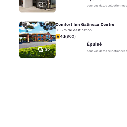
22
pour vos dates sélectionnées
Comfort Inn Gatineau Centre
0.9 km de destination
4.1 étoiles. Très bon. 900 commentai
4.1
(
900
)
Épuisé
30
pour vos dates sélectionnées