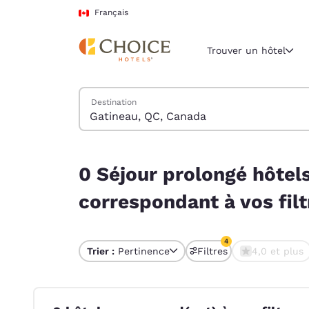
Chargement terminé
Passer à Contenu Principal
Français
Trouver un hôtel
Trouver des hôtels
Destination
Région et empl
Canada
Français
0 Séjour prolongé hôtels près de Gatineau, QC, 
0 Séjour prolongé hôtel
Sélectionne
Amériques
correspondant à vos filt
United Sta
English
4
Trier :
Pertinence
Filtres
4,0 et plus
4 filtres actuellemen
América L
Português