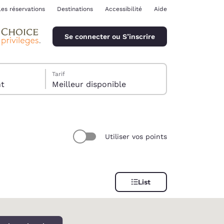
les réservations
Destinations
Accessibilité
Aide
Se connecter ou S’inscrire
Tarif
ent
Meilleur disponible
Utiliser vos points
ina
List