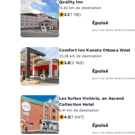
Quality Inn
15.83 km de destination
3.12 étoiles. Bien. 1116 commentaires
3.1
(
1 116
)
Épuisé
41
pour vos dates sélectionnées
Comfort Inn Kanata Ottawa West
23.38 km de destination
3.84 étoiles. Bien. 2165 commentair
3.8
(
2 165
)
Épuisé
60
pour vos dates sélectionnées
Les Suites Victoria, an Ascend
Collection Hotel
5.41 km de destination
4.5 étoiles. Excellent. 1047 comment
4.5
(
1 047
)
31
Épuisé
pour vos dates sélectionnées