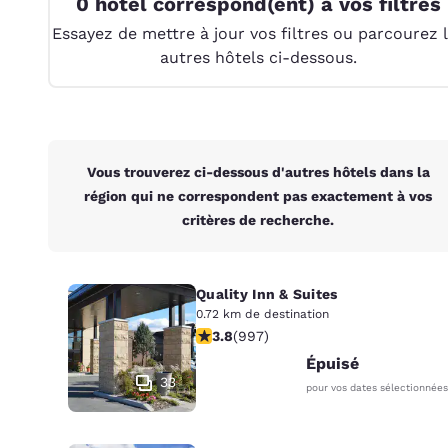
0 hôtel correspond(ent) à vos filtres
Canada
Français
Essayez de mettre à jour vos filtres ou parcourez 
autres hôtels ci-dessous.
Europe
Deutschla
Deutsch
Spain
Vous trouverez ci-dessous d'autres hôtels dans la
English
région qui ne correspondent pas exactement à vos
critères de recherche.
Ireland
English
United Ki
Quality Inn & Suites
English
0.72 km de destination
3.79 étoiles. Bien. 997 commentaire
3.8
(
997
)
Asie-Pacifique
Épuisé
33
Australia
pour vos dates sélectionnées
English