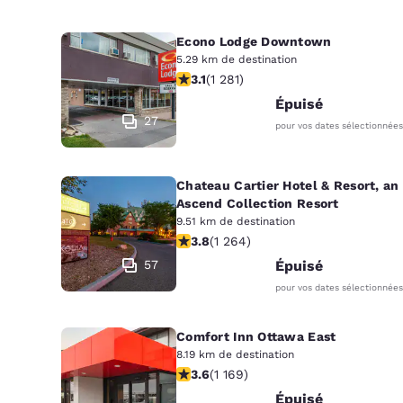
Econo Lodge Downtown
5.29 km de destination
3.12 étoiles. Bien. 1281 commentaires
3.1
(
1 281
)
Épuisé
27
pour vos dates sélectionnées
Chateau Cartier Hotel & Resort, an
Ascend Collection Resort
9.51 km de destination
3.84 étoiles. Bien. 1264 commentair
3.8
(
1 264
)
57
Épuisé
pour vos dates sélectionnées
Comfort Inn Ottawa East
8.19 km de destination
3.56 étoiles. Bien. 1169 commentaire
3.6
(
1 169
)
Épuisé