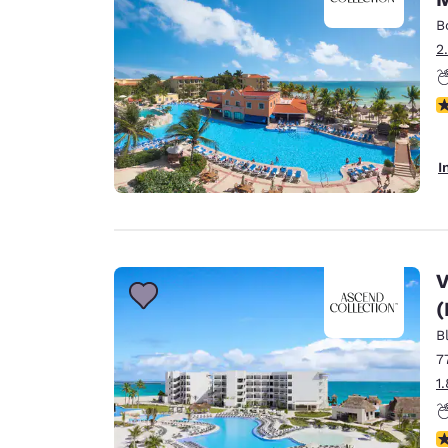
B
2
P
I
V
(
B
7
1
P