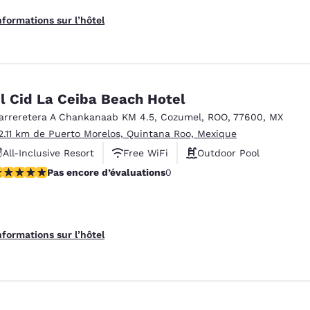
nformations sur l’hôtel
l Cid La Ceiba Beach Hotel
arreretera A Chankanaab KM 4.5
,
Cozumel
,
ROO
,
77600
,
MX
2.11 km de Puerto Morelos, Quintana Roo, Mexique
All-Inclusive Resort
Free WiFi
Outdoor Pool
as encore d’évaluations
Pas encore d’évaluations
0
nformations sur l’hôtel