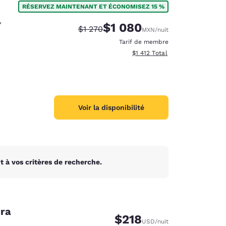
RÉSERVEZ MAINTENANT ET ÉCONOMISEZ 15 %
,
$1 080
Tarif barré :
Tarif réduit :
$1 270
MXN
/nuit
Tarif de membre
Afficher les détails totaux esti
$1 412
Total
Voir la disponibilité
 à vos critères de recherche.
d
era
$218
USD
/nuit