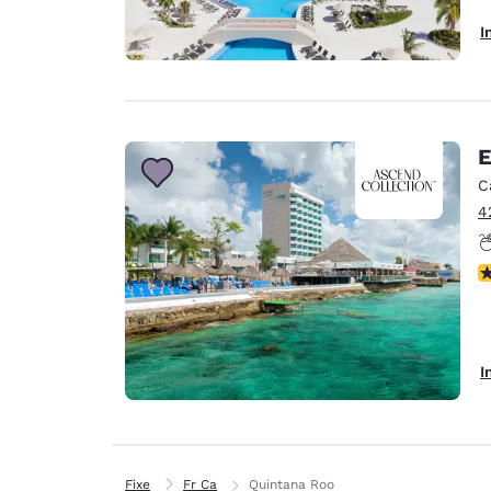
I
E
C
4
P
I
Fixe
Fr Ca
Quintana Roo