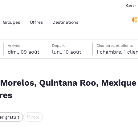
Gérer 
Groupes
Offres
Destinations
dimanche 9 août
lundi 10 août
Date de départ sélectionnée au lundi 10 août
Date d’arrivée sélectionnée au dimanche 9 août
Arrivée
Départ
Chambres et clients
dim., 09 août
lun., 10 août
1 chambre, 1 cli
acement actuels
Mexique correspondant à vos filtres
z votre langue préférée
 Morelos, Quintana Roo, Mexique
res
tes
Estados Unidos
América Lat
Español
Español
er gratuit
Pool
atina
Latin America
Canada
 sélectionné
English
English