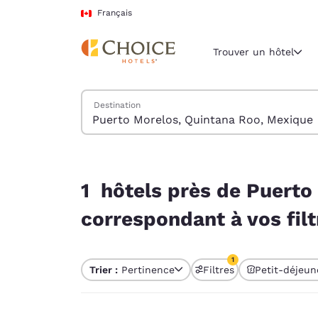
Chargement terminé
Passer à Contenu Principal
Français
Trouver un hôtel
Trouver des hôtels
Destination
Région et empl
Canada
Français
1 hôtels près de Puerto Morelos, Quintana Roo, 
Sélectionne
1 hôtels près de Puerto
Amériques
correspondant à vos filt
United Sta
English
1
Trier :
Pertinence
Filtres
Petit-déjeun
América L
1 filtre actuellement
Português