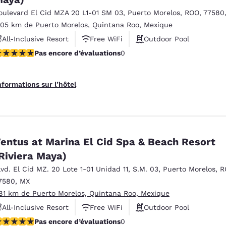
oulevard El Cid MZA 20 L1-01 SM 03
,
Puerto Morelos
,
ROO
,
77580
.05 km de Puerto Morelos, Quintana Roo, Mexique
All-Inclusive Resort
Free WiFi
Outdoor Pool
as encore d’évaluations
Pas encore d’évaluations
0
nformations sur l’hôtel
entus at Marina El Cid Spa & Beach Resort
Riviera Maya)
lvd. El Cid MZ. 20 Lote 1-01 Unidad 11
,
S.M. 03
,
Puerto Morelos
,
R
7580
,
MX
.81 km de Puerto Morelos, Quintana Roo, Mexique
All-Inclusive Resort
Free WiFi
Outdoor Pool
as encore d’évaluations
Pas encore d’évaluations
0