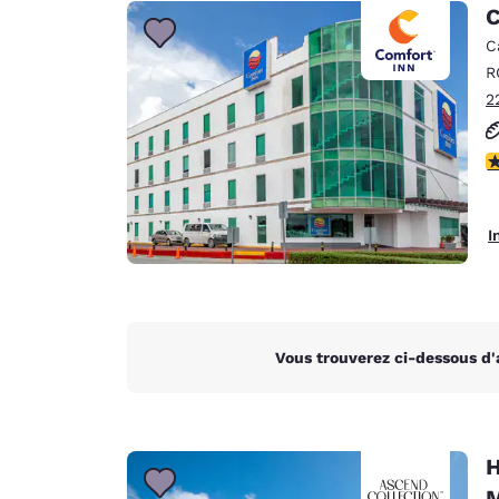
Canada
C
Français
C
Europe
R
2
Deutschla
Deutsch
3
Spain
English
I
Ireland
English
United Ki
English
Vous trouverez ci-dessous d'
Asie-Pacifique
Australia
English
H
M