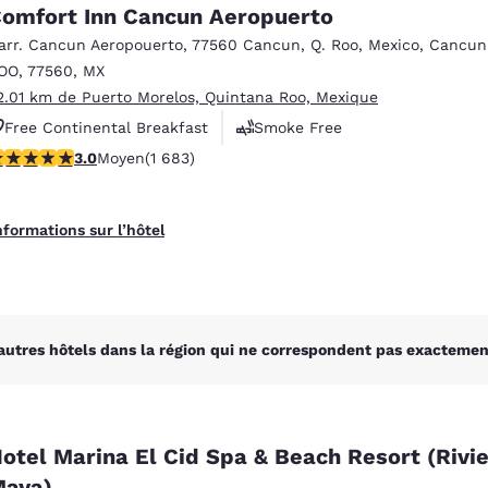
México
Mexico
omfort Inn Cancun Aeropuerto
Español
English
arr. Cancun Aeropouerto
,
77560 Cancun, Q. Roo, Mexico
,
Cancun
OO
,
77560
,
MX
2.01 km de Puerto Morelos, Quintana Roo, Mexique
nd
Germany
España
Free Continental Breakfast
Smoke Free
English
Español
.03 étoiles. Moyen. 1683 commentaires
3.0
Moyen
(1 683)
Business Center
France
France
Français
English
nformations sur l’hôtel
Italia
Italy
Italiano
English
ngdom
autres hôtels dans la région qui ne correspondent pas exactement
India
New Zealan
English
English
otel Marina El Cid Spa & Beach Resort (Rivi
aya)