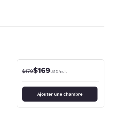
$169
Tarif barré :
Tarif réduit :
$179
USD
/nuit
Ajouter une chambre