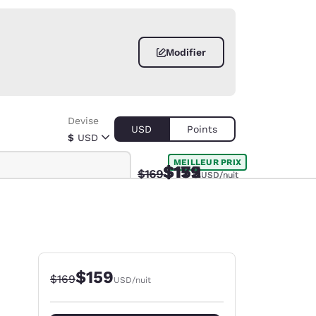
Modifier
Devise
USD
Points
$
USD
MEILLEUR PRIX
$159
$175
$152
Tarif barré :
Tarif barré :
Tarif réduit :
Tarif réduit :
$169
$169
USD
USD
USD
/nuit
/nuit
/nuit
d
$159
Tarif barré :
Tarif réduit :
$169
USD
/nuit