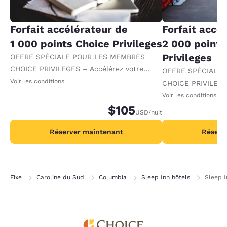
Forfait accélérateur de
Forfait accé
1 000 points Choice Privileges
2 000 points
Privileges
OFFRE SPÉCIALE POUR LES MEMBRES
CHOICE PRIVILEGES – Accélérez votre
OFFRE SPÉCIALE
progression vers des récompenses en
Voir les conditions
CHOICE PRIVILEGE
recevant 1 000 points supplémentaires par
progression vers 
Voir les conditions
nuit.
$105
recevant 2 000 po
USD
/nuit
par nuit.
Réserver maintenant
Réserv
Fixe
Caroline du Sud
Columbia
Sleep Inn hôtels
Sleep 