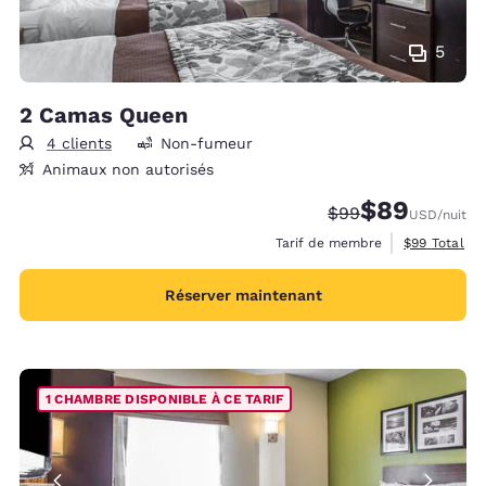
5
2 Camas Queen
4 clients
Non-fumeur
Animaux non autorisés
$89
Tarif barré :
Tarif réduit :
$99
USD
/nuit
Afficher les 
Tarif de membre
$99
Total
Réserver maintenant
1 CHAMBRE DISPONIBLE À CE TARIF