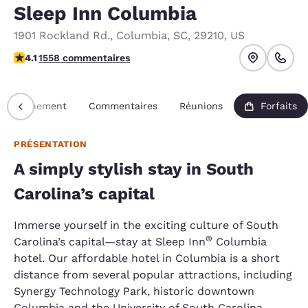
Sleep Inn Columbia
1901 Rockland Rd.
,
Columbia
,
SC
,
29210
,
US
4.1 étoiles. Très bon.
4.1
1558 commentaires
Renseignement
Commentaires
Réunions
Forfaits
PRÉSENTATION
A simply stylish stay in South
Carolina’s capital
Immerse yourself in the exciting culture of South
®
Carolina’s capital—stay at Sleep Inn
Columbia
hotel. Our affordable hotel in Columbia is a short
distance from several popular attractions, including
Synergy Technology Park, historic downtown
Columbia and the University of South Carolina.