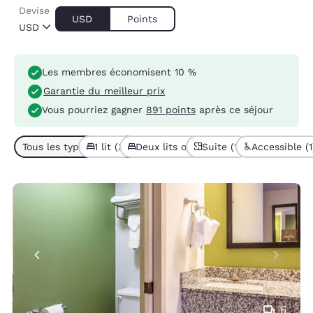
Devise
USD
Points
USD
Les membres économisent 10 %
Garantie du meilleur prix
Vous pourriez gagner
891 points
après ce séjour
Tous les types de chambres (5)
1 lit (3)
Deux lits ou plus (2)
Suite (1)
Accessible (1
5