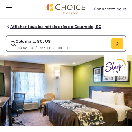
Chargement terminé
Passer à Contenu Principal
Connectez-vous
Afficher tous les hôtels près de Columbia, SC
Columbia, SC, US
Modifiez la recherche pour Columbia, SC, US. Date d’arrivée aoû 08, D
aoû 08 - aoû 09
•
1 chambre, 1 client