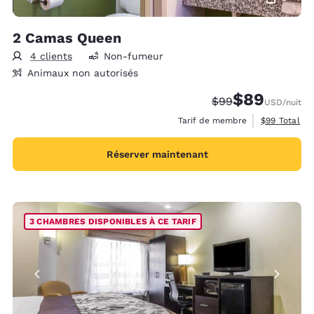
2 Camas Queen
4 clients
Non-fumeur
Animaux non autorisés
$89
Tarif barré :
Tarif réduit :
$99
USD
/nuit
Afficher les 
Tarif de membre
$99
Total
Réserver maintenant
3 CHAMBRES DISPONIBLES À CE TARIF