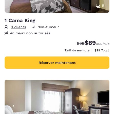
5
1 Cama King
3 clients
Non-fumeur
Animaux non autorisés
$89
Tarif barré :
Tarif réduit :
$99
USD
/nuit
Afficher les 
Tarif de membre
$99
Total
Réserver maintenant