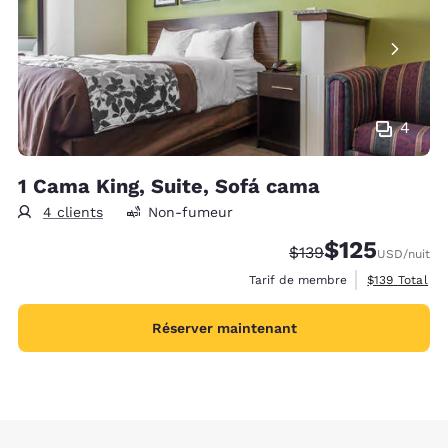
4
1 Cama King, Suite, Sofá cama
4 clients
Non-fumeur
$125
Tarif barré :
Tarif réduit :
$139
USD
/nuit
Afficher les d
Tarif de membre
$139
Total
Réserver maintenant