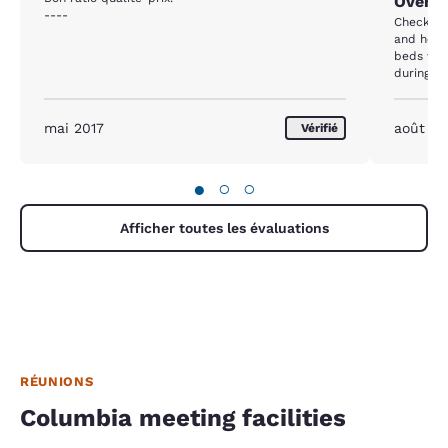
Overal
----
Check in 
and help
beds wer
during the
mai 2017
août 2
Vérifié
●
○
○
Afficher toutes les évaluations
RÉUNIONS
Columbia meeting facilities