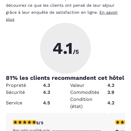
découvrez ce que les clients ont pensé de leur séjour
grâce à leur enquête de satisfaction en ligne.
En savoir
plus
4.1
/5
81
% les clients recommandent cet hôtel
Propreté
4.3
Valeur
4.2
Sécurité
4.3
Commodités
3.9
Condition
Service
4.5
4.2
(état)
5 étoiles. Exceptionnel. 1 commentaire
5 étoiles
5/5
Bon ratio qualité-prix. ----------------------------