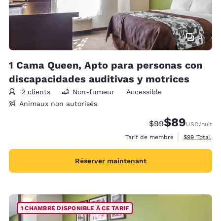
5
1 Cama Queen, Apto para personas con
discapacidades auditivas y motrices
2 clients
Non-fumeur
Accessible
Animaux non autorisés
$89
Tarif barré :
Tarif réduit :
$99
USD
/nuit
Afficher les 
Tarif de membre
$99
Total
Réserver maintenant
1 CHAMBRE DISPONIBLE À CE TARIF