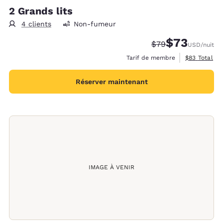
2 Grands lits
4 clients
Non-fumeur
$73
Tarif barré :
Tarif réduit :
$79
USD
/nuit
Afficher les 
Tarif de membre
$83
Total
Réserver maintenant
IMAGE À VENIR