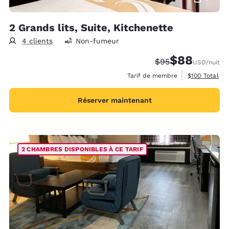
2 Grands lits, Suite, Kitchenette
4 clients
Non-fumeur
$88
Tarif barré :
Tarif réduit :
$95
USD
/nuit
Afficher les d
Tarif de membre
$100
Total
Réserver maintenant
2 CHAMBRES DISPONIBLES À CE TARIF