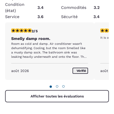
Condition
3.4
Commodités
3.2
(état)
Service
3.6
Sécurité
3.4
2 étoiles. Moyen. 1 commentaire
1 étoile.
2/5
It is one
Smelly damp room.
Room as cold and damp. Air conditioner wasn’t
dehumidifying. Cooling, but the room Smelled like
a musty damp sock. The bathroom sink was
leaking heavily underneath and onto the floor. The
overall vibe in the hall ways were musty. We’ll
choose another location next month.
août 2026
août 2
Vérifié
●
○
○
Afficher toutes les évaluations