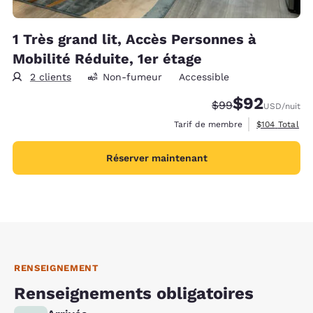
1 Très grand lit, Accès Personnes à
Mobilité Réduite, 1er étage
2 clients
Non-fumeur
Accessible
$92
Tarif barré :
Tarif réduit :
$99
USD
/nuit
Afficher les d
Tarif de membre
$104
Total
Réserver maintenant
RENSEIGNEMENT
Renseignements obligatoires