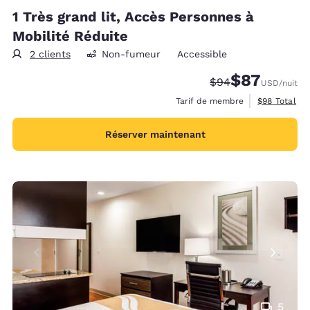
1 Très grand lit, Accès Personnes à
Mobilité Réduite
2 clients
Non-fumeur
Accessible
$87
Tarif barré :
Tarif réduit :
$94
USD
/nuit
Afficher les 
Tarif de membre
$98
Total
Réserver maintenant
5