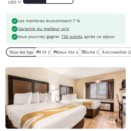
USD
Les membres économisent 7 %
Garantie du meilleur prix
Vous pourriez gagner
730 points
après ce séjour
Tous les types de chambres (4)
1 lit (2)
Deux lits ou plus (2)
Suite (2)
Accessible (
7