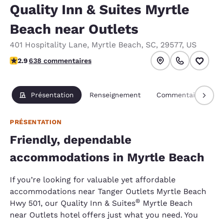
Quality Inn & Suites Myrtle
Beach near Outlets
401 Hospitality Lane
,
Myrtle Beach
,
SC
,
29577
,
US
2.92 étoiles. Moyen.
2.9
638 commentaires
Présentation
Renseignement
Commentaires
PRÉSENTATION
Friendly, dependable
accommodations in Myrtle Beach
If you’re looking for valuable yet affordable
accommodations near Tanger Outlets Myrtle Beach
®
Hwy 501, our Quality Inn & Suites
Myrtle Beach
near Outlets hotel offers just what you need. You