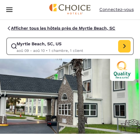
Chargement terminé
Passer à Contenu Principal
Connectez-vous
Afficher tous les hôtels près de Myrtle Beach, SC
Myrtle Beach, SC, US
Modifiez la recherche pour Myrtle Beach, SC, US. Date d’arrivée aoû 0
aoû 09 - aoû 10
•
1 chambre, 1 client