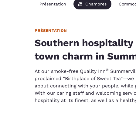
Présentation
Chambres
Commod
PRÉSENTATION
Southern hospitality
town charm in Summe
®
At our smoke-free Quality Inn
Summervill
proclaimed “Birthplace of Sweet Tea”—we be
about connecting with your people, while g
With our caring staff and welcoming servic
hospitality at its finest, as well as a heal