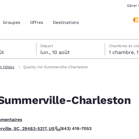
Gérer 
Groupes
Offres
Destinations
tels
ût
 sélectionnée au lundi 10 août
 sélectionnée au dimanche 9 août
Départ
Chambres et cli
ût
lun., 10 août
1 
acement actuels
nn hôtels
Quality Inn Summerville-Charleston
z votre langue préférée
 Summerville-Charleston
tes
Estados Unidos
América Lat
Español
Español
mentaires
atina
Latin America
Canada
English
English
(843) 419-7053
ville, SC, 29483-5217, US