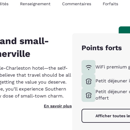
ités
Renseignement
Commentaires
Forfaits
 and small-
Points forts
rville
WiFi premium g
e-Charleston hotel—the self-
lieve that travel should be all
Petit déjeuner 
etting the value you deserve.
e, you’ll experience Southern
Petit déjeuner
thy dose of small-town charm.
offert
En savoir plus
Afficher toutes 