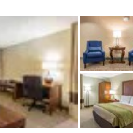
México
Mexico
Español
English
nd
Germany
España
English
Español
France
France
Français
English
Italia
Italy
Italiano
English
ngdom
India
New Zealan
English
English