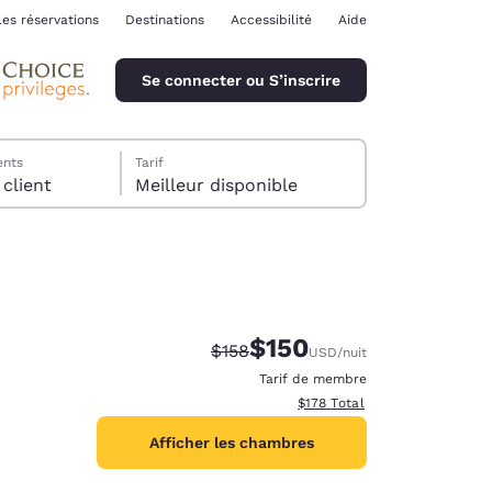
les réservations
Destinations
Accessibilité
Aide
Se connecter ou S’inscrire
ents
Tarif
chambre, 1 client
Meilleur disponible
$150
Tarif barré :
Tarif réduit :
$158
USD
/nuit
ina
Tarif de membre
Afficher les détails totaux es
$178
Total
Afficher les chambres