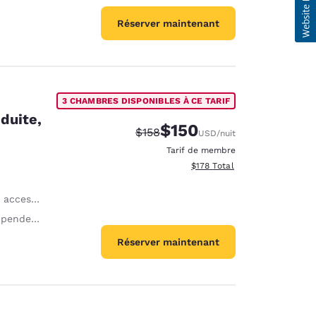
Réserver maintenant
3 CHAMBRES DISPONIBLES À CE TARIF
duite,
$150
Tarif barré :
Tarif réduit :
$158
USD
/nuit
Tarif de membre
Afficher les détails totaux es
$178
Total
ssible PMR
ie abaissée
Réserver maintenant