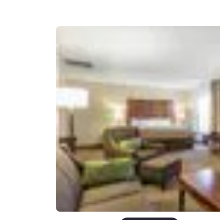
Canada
Français
Europe
Deutschla
Deutsch
Spain
English
Ireland
English
United Ki
English
Asie-Pacifique
Australia
English