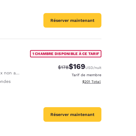
Réserver maintenant
1 CHAMBRE DISPONIBLE À CE TARIF
$169
Tarif barré :
Tarif réduit :
$178
USD
/nuit
 d’assistance sont autorisés, sans frais.
Tarif de membre
ondes
Afficher les détails totaux es
$201
Total
Réserver maintenant