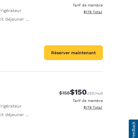
Tarif de membre
rigérateur
Afficher les détails totaux es
$178
Total
 déjeuner complet offert
Réserver maintenant
$150
Tarif barré :
Tarif réduit :
$158
USD
/nuit
Tarif de membre
rigérateur
Afficher les détails totaux es
$178
Total
 déjeuner complet offert