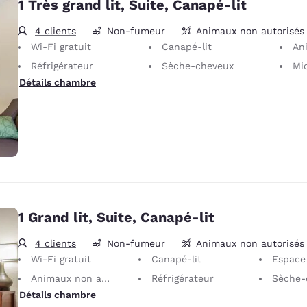
1 Très grand lit, Suite, Canapé-lit
4 clients
Non-fumeur
Animaux non autorisés
Wi-Fi gratuit
Canapé-lit
Animaux non auto
Réfrigérateur
Sèche-cheveux
Mi
Détails chambre
1 Grand lit, Suite, Canapé-lit
4 clients
Non-fumeur
Animaux non autorisés
Wi-Fi gratuit
Canapé-lit
Espace
Animaux non autorisés Seuls les animaux d’assistance sont autorisés, sans frais.
Réfrigérateur
Sèche-
Détails chambre