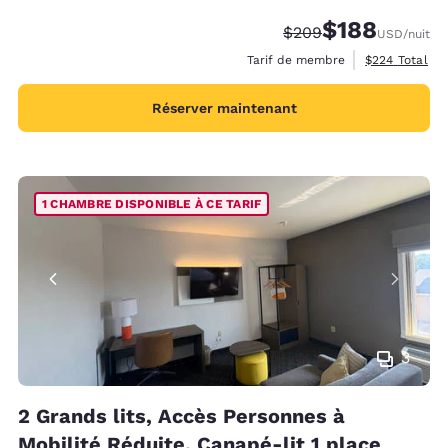
$188
Tarif barré :
Tarif réduit :
$209
USD
/nuit
Afficher les d
Tarif de membre
$224
Total
Réserver maintenant
1 CHAMBRE DISPONIBLE À CE TARIF
3
2 Grands lits, Accès Personnes à
Mobilité Réduite, Canapé-lit 1 place