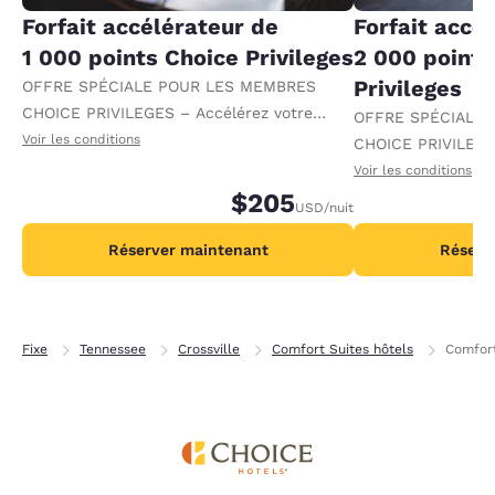
Forfait accélérateur de
Forfait accé
1 000 points Choice Privileges
2 000 points
Privileges
OFFRE SPÉCIALE POUR LES MEMBRES
CHOICE PRIVILEGES – Accélérez votre
OFFRE SPÉCIALE
progression vers des récompenses en
Voir les conditions
CHOICE PRIVILEGE
recevant 1 000 points supplémentaires par
progression vers 
Voir les conditions
nuit.
$205
recevant 2 000 po
USD
/nuit
par nuit.
Réserver maintenant
Réserv
Fixe
Tennessee
Crossville
Comfort Suites hôtels
Comfort