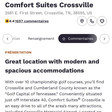
Comfort Suites Crossville
2581 E. First Street
,
Crossville
,
TN
,
38555
,
US
4.43 étoiles. Excellent.
4.4
1697 commentaires
résentation
Renseignement
Commentaires
Forfai
PRÉSENTATION
Great location with modern and
spacious accommodations
With over 10 championship golf courses, you'll find
Crossville and Cumberland County known as the
“Golf Capital of Tennessee.” Conveniently situated
®
just off Interstate 40, Comfort Suites
Crossville is
an easy drive to all of the area’s many attractions,
including Crossville Memorial Airport. Located on