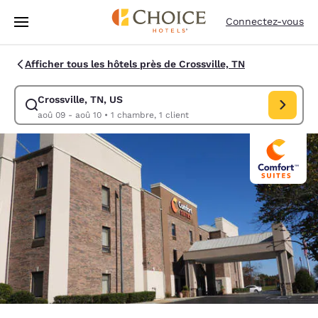
Chargement terminé
Passer à Contenu Principal
Connectez-vous
Afficher tous les hôtels près de Crossville, TN
Crossville, TN, US
Modifiez la recherche pour Crossville, TN, US. Date d’arrivée aoû 09, 
aoû 09 - aoû 10
•
1 chambre, 1 client