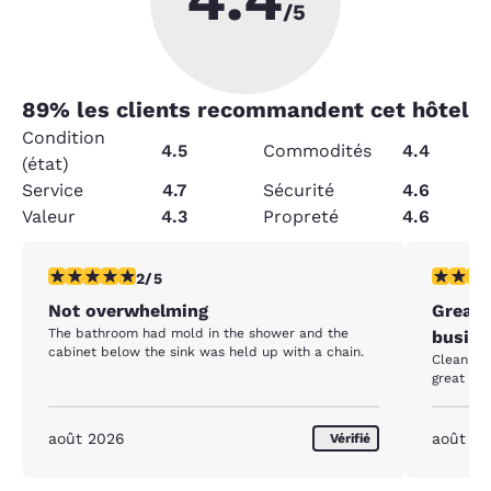
/5
89
% les clients recommandent cet hôtel
Condition
4.5
Commodités
4.4
(état)
Service
4.7
Sécurité
4.6
Valeur
4.3
Propreté
4.6
2 étoiles. Moyen. 1 commentaire
5 étoiles
2/5
Not overwhelming
Great 
The bathroom had mold in the shower and the
busine
cabinet below the sink was held up with a chain.
Clean fac
great loc
août 2026
août 2
Vérifié