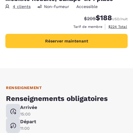
4 clients
Non-fumeur
Accessible
$188
Tarif barré :
Tarif réduit :
$209
USD
/nuit
Afficher les d
Tarif de membre
$224
Total
Réserver maintenant
RENSEIGNEMENT
Renseignements obligatoires
Arrivée
15:00
Départ
11:00