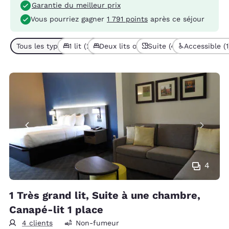
Garantie du meilleur prix
Vous pourriez gagner
1 791 points
après ce séjour
Tous les types de chambres (4)
1 lit (2)
Deux lits ou plus (2)
Suite (4)
Accessible (1
4
1 Très grand lit, Suite à une chambre,
Canapé-lit 1 place
4 clients
Non-fumeur