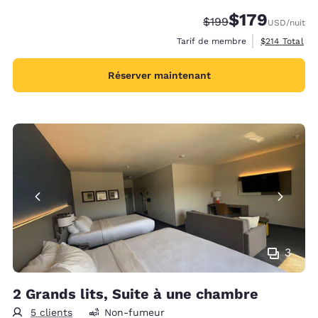
$179
Tarif barré :
Tarif réduit :
$199
USD
/nuit
Afficher les d
Tarif de membre
$214
Total
Réserver maintenant
3
2 Grands lits, Suite à une chambre
5 clients
Non-fumeur