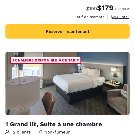
$179
Tarif barré :
Tarif réduit :
$199
USD
/nuit
Afficher les d
Tarif de membre
$214
Total
Réserver maintenant
1 CHAMBRE DISPONIBLE À CE TARIF
1 Grand lit, Suite à une chambre
2 clients
Non-fumeur