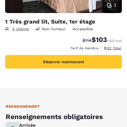
2
1 Très grand lit, Suite, 1er étage
3 clients
Non-fumeur
Accessible
$103
Tarif barré :
Tarif réduit :
$114
USD
/nuit
Afficher les d
Tarif de membre
$122
Total
Réserver maintenant
RENSEIGNEMENT
Renseignements obligatoires
Arrivée