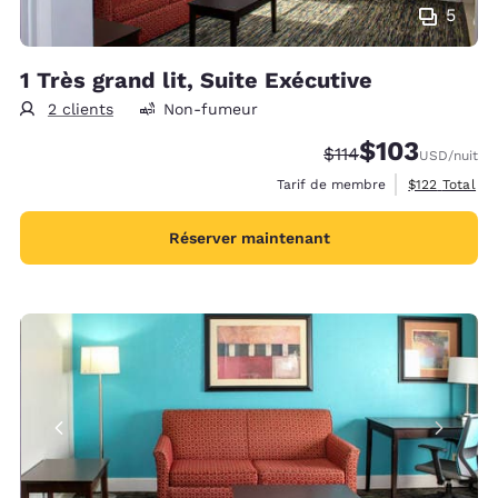
5
1 Très grand lit, Suite Exécutive
2 clients
Non-fumeur
$103
Tarif barré :
Tarif réduit :
$114
USD
/nuit
Afficher les d
Tarif de membre
$122
Total
Réserver maintenant