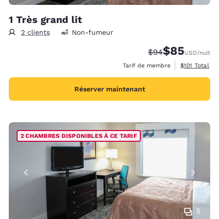
1 Très grand lit
2 clients
Non-fumeur
$85
Tarif barré :
Tarif réduit :
$94
USD
/nuit
Afficher les 
Tarif de membre
$101
Total
Réserver maintenant
2 CHAMBRES DISPONIBLES À CE TARIF
5