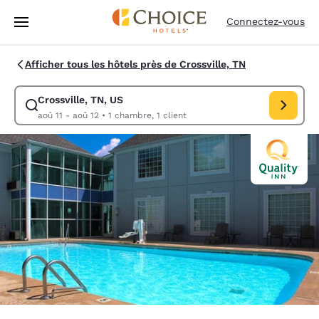
Chargement terminé
Passer à Contenu Principal
Connectez-vous
Afficher tous les hôtels près de Crossville, TN
Crossville, TN, US
Modifiez la recherche pour Crossville, TN, US. Date d’arrivée aoû 11, D
aoû 11 - aoû 12
•
1 chambre, 1 client