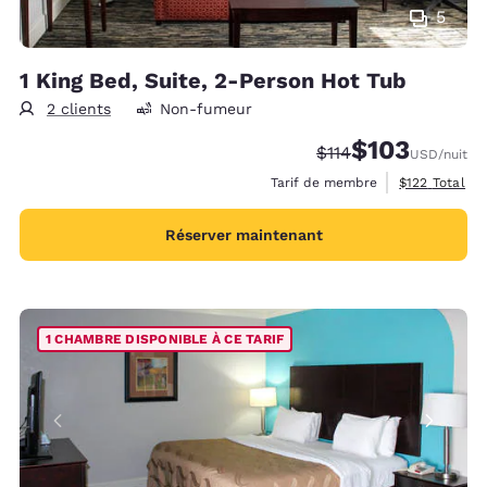
5
1 King Bed, Suite, 2-Person Hot Tub
2 clients
Non-fumeur
$103
Tarif barré :
Tarif réduit :
$114
USD
/nuit
Afficher les d
Tarif de membre
$122
Total
Réserver maintenant
1 CHAMBRE DISPONIBLE À CE TARIF