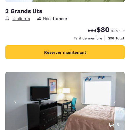
2 Grands lits
4 clients
Non-fumeur
$80
Tarif barré :
Tarif réduit :
$89
USD
/nuit
Afficher les 
Tarif de membre
$96
Total
Réserver maintenant
5