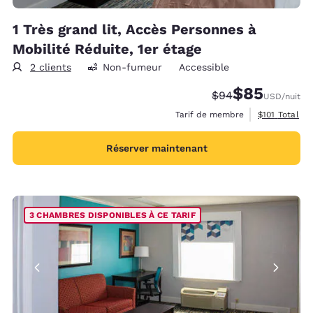
1 Très grand lit, Accès Personnes à
Mobilité Réduite, 1er étage
2 clients
Non-fumeur
Accessible
$85
Tarif barré :
Tarif réduit :
$94
USD
/nuit
Afficher les 
Tarif de membre
$101
Total
Réserver maintenant
3 CHAMBRES DISPONIBLES À CE TARIF