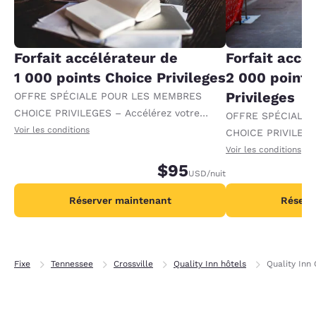
Forfait accélérateur de
Forfait accé
1 000 points Choice Privileges
2 000 points
Privileges
OFFRE SPÉCIALE POUR LES MEMBRES
CHOICE PRIVILEGES – Accélérez votre
OFFRE SPÉCIALE
progression vers des récompenses en
Voir les conditions
CHOICE PRIVILEGE
recevant 1 000 points supplémentaires par
progression vers 
Voir les conditions
nuit.
$95
recevant 2 000 po
USD
/nuit
par nuit.
Réserver maintenant
Réserv
Fixe
Tennessee
Crossville
Quality Inn hôtels
Quality Inn