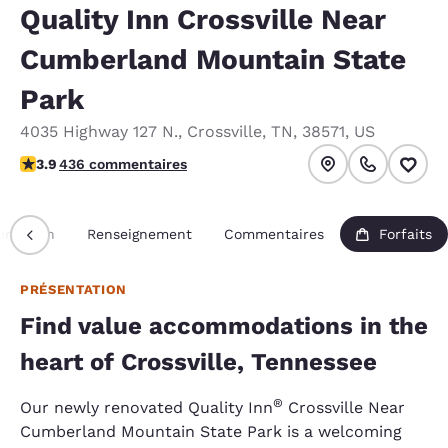
Quality Inn Crossville Near
Cumberland Mountain State
Park
4035 Highway 127 N.
,
Crossville
,
TN
,
38571
,
US
3.94 étoiles. Bien.
3.9
436 commentaires
entation
Renseignement
Commentaires
Forfaits
PRÉSENTATION
Find value accommodations in the
heart of Crossville, Tennessee
®
Our newly renovated Quality Inn
Crossville Near
Cumberland Mountain State Park is a welcoming