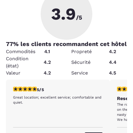
3.9
/5
77
% les clients recommandent cet hôtel
Commodités
4.1
Propreté
4.2
Condition
4.2
Sécurité
4.4
(état)
Valeur
4.2
Service
4.5
5 étoiles. Exceptionnel. 1 commentaire
3 étoiles
5/5
Great location; excellent service; comfortable and
Resent
quiet.
The room
on the s
nasty hea
We had n
made our
floor. We also weren’t aware the hotel is two