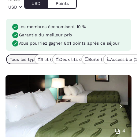
USD
Points
USD
Les membres économisent 10 %
Garantie du meilleur prix
Vous pourriez gagner
801 points
après ce séjour
Tous les types de chambres (6)
1 lit (5)
Deux lits ou plus (1)
Suite (3)
Accessible (
4