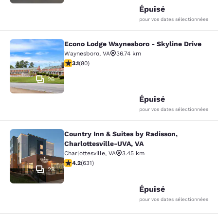
Épuisé
pour vos dates sélectionnées
Econo Lodge Waynesboro - Skyline Drive
Econo Lodge Waynesboro - Skyline 
Waynesboro
,
VA
36.74 km
3.11 étoiles. Bien. 80 commentaires
3.1
(
80
)
26
Épuisé
pour vos dates sélectionnées
Country Inn & Suites by Radisson,
Country Inn & Suites by Radisson, C
Charlottesville-UVA, VA
Charlottesville
,
VA
3.45 km
4.21 étoiles. Excellent. 631 commentaires
4.2
(
631
)
28
Épuisé
pour vos dates sélectionnées