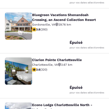
pour vos dates sélectionnées
Bluegreen Vacations Shenandoah
Bluegreen Vacations Shenandoah Cro
Crossing, an Ascend Collection Resort
Gordonsville
,
VA
29.76 km
3.81 étoiles. Bien. 293 commentaires
3.8
(
293
)
30
Épuisé
pour vos dates sélectionnées
Clarion Pointe Charlottesville
Clarion Pointe Charlottesville
Charlottesville
,
VA
3.67 km
3.59 étoiles. Bien. 320 commentaires
3.6
(
320
)
30
Épuisé
pour vos dates sélectionnées
Econo Lodge Charlottesville North -
Econo Lodge Charlottesville North -