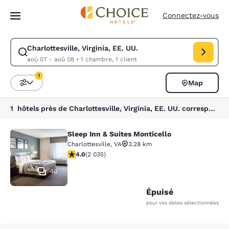
Chargement terminé
Passer à Contenu Principal
Connectez-vous
Charlottesville, Virginia, EE. UU.
Modifiez la recherche pour Charlottesville, Virginia, EE. UU.. Date d’ar
aoû 07 - aoû 08
•
1 chambre, 1 client
1
Map
Trier et filtrer
1 filtre actuellement sélectionné
1 hôtels près de Charlottesville, Virginia, EE. UU. correspondant à vos filtres
Sleep Inn & Suites Monticello
Sleep Inn & Suites Monticello
Charlottesville
,
VA
3.28 km
4.03 étoiles. Très bon. 2035 commentaires
4.0
(
2 035
)
40
Épuisé
pour vos dates sélectionnées