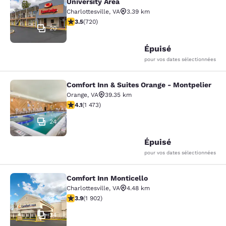
University Area
Charlottesville
,
VA
3.39 km
3.53 étoiles. Bien. 720 commentaires
3.5
(
720
)
20
Épuisé
pour vos dates sélectionnées
Comfort Inn & Suites Orange - Montpelier
Comfort Inn & Suites Orange - Mont
Orange
,
VA
39.35 km
4.11 étoiles. Très bon. 1473 commentaires
4.1
(
1 473
)
24
Épuisé
pour vos dates sélectionnées
Comfort Inn Monticello
Comfort Inn Monticello
Charlottesville
,
VA
4.48 km
3.93 étoiles. Bien. 1902 commentaires
3.9
(
1 902
)
34