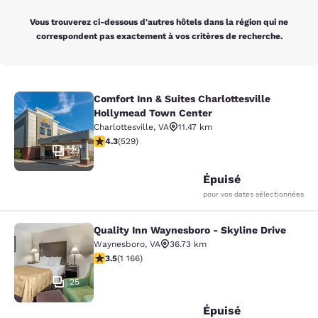
Vous trouverez ci-dessous d'autres hôtels dans la région qui ne
correspondent pas exactement à vos critères de recherche.
Comfort Inn & Suites Charlottesville
Comfort Inn & Suites Charlottesvil
Hollymead Town Center
Charlottesville
,
VA
11.47 km
4.35 étoiles. Excellent. 529 commentaires
4.3
(
529
)
29
Épuisé
pour vos dates sélectionnées
Quality Inn Waynesboro - Skyline Drive
Quality Inn Waynesboro - Skyline Dr
Waynesboro
,
VA
36.73 km
3.49 étoiles. Bien. 1166 commentaires
3.5
(
1 166
)
25
Épuisé