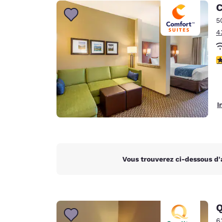
Canada
C
Français
5
Europe
4
Deutschla
Deutsch
4
Spain
English
I
Ireland
English
United Ki
English
Vous trouverez ci-dessous d'
Asie-Pacifique
Australia
English
Q
6