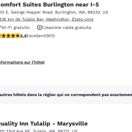
México
Mexico
omfort Suites Burlington near I-5
Español
English
00 E. George Hopper Road
,
Burlington
,
WA
,
98233
,
US
3.16 km de Tulalip Bay, Washington, États-Unis
Wi-Fi gratuito
Colazione calda gratuita
nd
Germany
España
English
Español
.4 étoiles. Excellent. 901 commentaires
4.4
Excellent
(901)
Animali ammessi
France
France
Français
English
nformations sur l’hôtel
Italia
Italy
Italiano
English
ngdom
autres hôtels dans la région qui ne correspondent pas exactement
India
New Zealan
English
English
uality Inn Tulalip - Marysville
311 33rd Ave NE
,
Tulalip
,
WA
,
98271
,
US