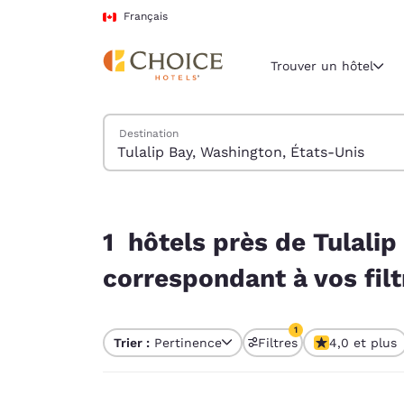
Chargement terminé
Passer à Contenu Principal
Français
Trouver un hôtel
Trouver des hôtels
Destination
Région et empl
Canada
Français
1 hôtels près de Tulalip Bay, Washington, États-
Sélectionne
1 hôtels près de Tulalip
Amériques
correspondant à vos filt
United Sta
English
1
Trier :
Pertinence
Filtres
4,0 et plus
América L
1 filtre actuellement
Português