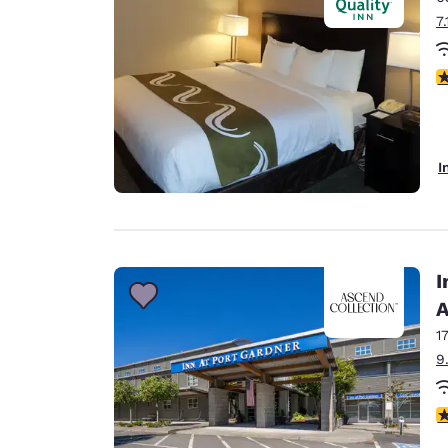
7
3
I
I
A
1
9
4