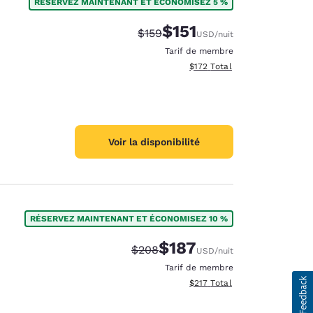
RÉSERVEZ MAINTENANT ET ÉCONOMISEZ 5 %
$151
Tarif barré :
Tarif réduit :
$159
USD
/nuit
Tarif de membre
Afficher les détails totaux es
$172
Total
Voir la disponibilité
RÉSERVEZ MAINTENANT ET ÉCONOMISEZ 10 %
$187
Tarif barré :
Tarif réduit :
$208
USD
/nuit
Tarif de membre
Afficher les détails totaux es
$217
Total