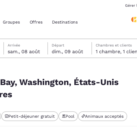
Gérer 
Groupes
Offres
Destinations
samedi 8 août
dimanche 9 août
Date de départ sélectionnée au dimanche 9 août
Date d’arrivée sélectionnée au samedi 8 août
Arrivée
Départ
Chambres et clients
sam., 08 août
dim., 09 août
1 chambre, 1 cli
acement actuels
Unis correspondant à vos filtres
z votre langue préférée
 Bay, Washington, États-Unis
res
tes
Estados Unidos
América Lat
Español
Español
Petit-déjeuner gratuit
Pool
Animaux acceptés
atina
Latin America
Canada
 sélectionné
English
English