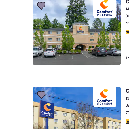
C
1
3
4
I
C
1
3
3