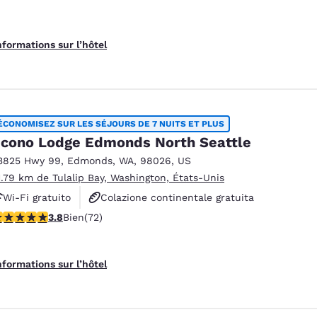
nformations sur l’hôtel
ÉCONOMISEZ SUR LES SÉJOURS DE 7 NUITS ET PLUS
cono Lodge Edmonds North Seattle
3825 Hwy 99
,
Edmonds
,
WA
,
98026
,
US
1.79 km de Tulalip Bay, Washington, États-Unis
Wi-Fi gratuito
Colazione continentale gratuita
.82 étoiles. Bien. 72 commentaires
3.8
Bien
(72)
Animali ammessi
nformations sur l’hôtel