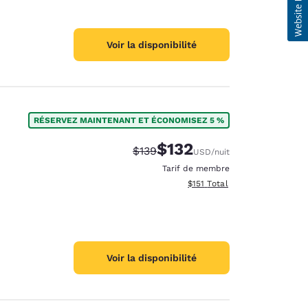
Voir la disponibilité
RÉSERVEZ MAINTENANT ET ÉCONOMISEZ 5 %
$132
Tarif barré :
Tarif réduit :
$139
USD
/nuit
Tarif de membre
Afficher les détails totaux es
$151
Total
Voir la disponibilité