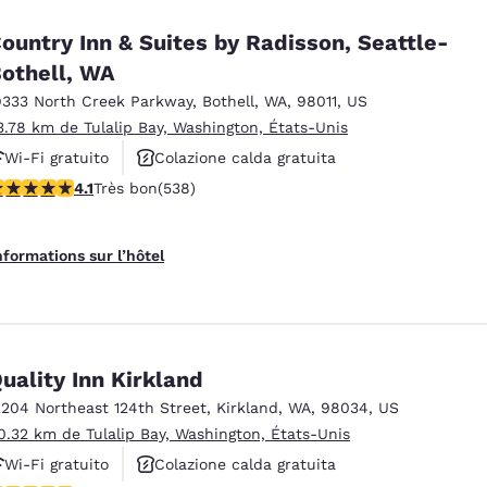
ountry Inn & Suites by Radisson, Seattle-
othell, WA
9333 North Creek Parkway
,
Bothell
,
WA
,
98011
,
US
3.78 km de Tulalip Bay, Washington, États-Unis
Wi-Fi gratuito
Colazione calda gratuita
.09 étoiles. Très bon. 538 commentaires
4.1
Très bon
(538)
Animali ammessi
nformations sur l’hôtel
uality Inn Kirkland
2204 Northeast 124th Street
,
Kirkland
,
WA
,
98034
,
US
0.32 km de Tulalip Bay, Washington, États-Unis
Wi-Fi gratuito
Colazione calda gratuita