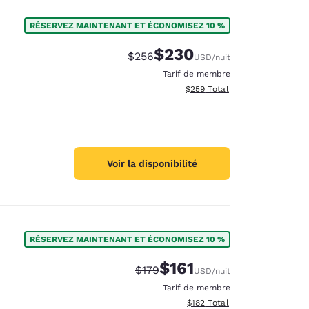
RÉSERVEZ MAINTENANT ET ÉCONOMISEZ 10 %
$230
Tarif barré :
Tarif réduit :
$256
USD
/nuit
Tarif de membre
Afficher les détails totaux est
$259
Total
Voir la disponibilité
RÉSERVEZ MAINTENANT ET ÉCONOMISEZ 10 %
$161
Tarif barré :
Tarif réduit :
$179
USD
/nuit
Tarif de membre
Afficher les détails totaux es
$182
Total