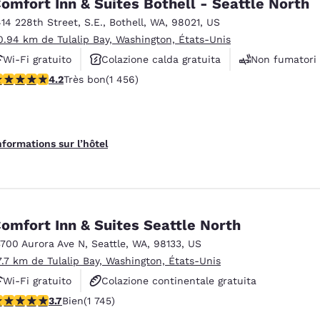
omfort Inn & Suites Bothell - Seattle North
414 228th Street, S.E.
,
Bothell
,
WA
,
98021
,
US
0.94 km de Tulalip Bay, Washington, États-Unis
Wi-Fi gratuito
Colazione calda gratuita
Non fumatori
.17 étoiles. Très bon. 1456 commentaires
4.2
Très bon
(1 456)
nformations sur l’hôtel
omfort Inn & Suites Seattle North
3700 Aurora Ave N
,
Seattle
,
WA
,
98133
,
US
7.7 km de Tulalip Bay, Washington, États-Unis
Wi-Fi gratuito
Colazione continentale gratuita
.74 étoiles. Bien. 1745 commentaires
3.7
Bien
(1 745)
Colazione calda gratuita