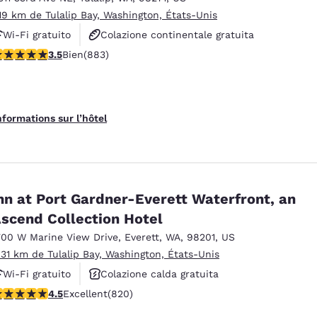
.19 km de Tulalip Bay, Washington, États-Unis
Wi-Fi gratuito
Colazione continentale gratuita
.53 étoiles. Bien. 883 commentaires
3.5
Bien
(883)
Animali ammessi
nformations sur l’hôtel
nn at Port Gardner-Everett Waterfront, an
scend Collection Hotel
700 W Marine View Drive
,
Everett
,
WA
,
98201
,
US
.31 km de Tulalip Bay, Washington, États-Unis
Wi-Fi gratuito
Colazione calda gratuita
.49 étoiles. Excellent. 820 commentaires
4.5
Excellent
(820)
Animali ammessi