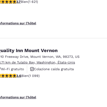
.69 étoiles. Bien. 1621 commentaires
3.7
Bien
(1 621)
Animali ammessi
nformations sur l’hôtel
uality Inn Mount Vernon
910 Freeway Drive
,
Mount Vernon
,
WA
,
98273
,
US
1.71 km de Tulalip Bay, Washington, États-Unis
Wi-Fi gratuito
Colazione calda gratuita
.6 étoiles. Bien. 1099 commentaires
3.6
Bien
(1 099)
Animali ammessi
nformations sur l’hôtel