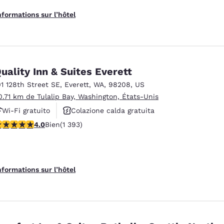
nformations sur l’hôtel
uality Inn & Suites Everett
01 128th Street SE
,
Everett
,
WA
,
98208
,
US
0.71 km de Tulalip Bay, Washington, États-Unis
Wi-Fi gratuito
Colazione calda gratuita
.98 étoiles. Bien. 1393 commentaires
4.0
Bien
(1 393)
Animali ammessi
nformations sur l’hôtel