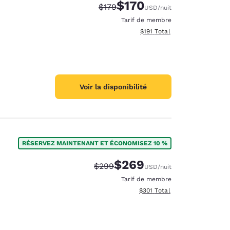
$170
Tarif barré :
Tarif réduit :
$179
USD
/nuit
Tarif de membre
Afficher les détails totaux es
$191
Total
Voir la disponibilité
RÉSERVEZ MAINTENANT ET ÉCONOMISEZ 10 %
$269
Tarif barré :
Tarif réduit :
$299
USD
/nuit
Tarif de membre
Afficher les détails totaux es
$301
Total