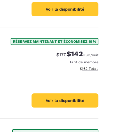
Voir la disponibilité
RÉSERVEZ MAINTENANT ET ÉCONOMISEZ 16 %
$142
Tarif barré :
Tarif réduit :
$170
USD
/nuit
Tarif de membre
Afficher les détails totaux es
$162
Total
Voir la disponibilité