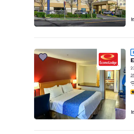
I
E
2
3
3
I