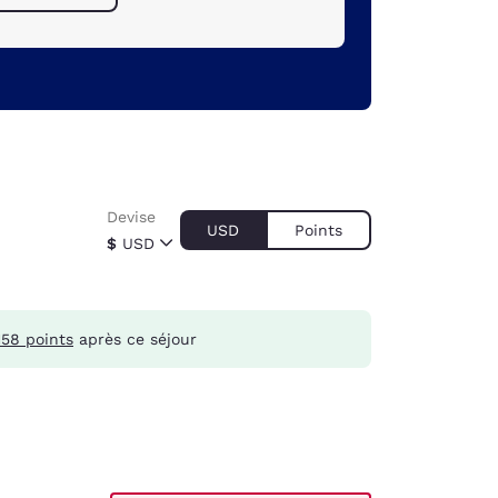
Devise
USD
Points
$
USD
158 points
après ce séjour