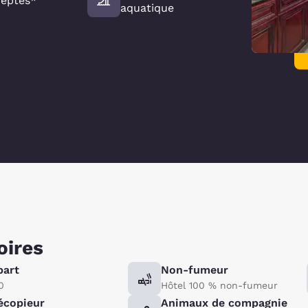
eptés*
aquatique
oires
part
Non-fumeur
0
Hôtel 100 % non-fumeur
écopieur
Animaux de compagnie