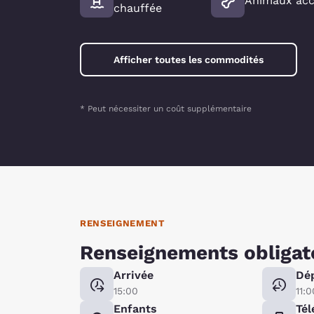
Animaux acc
chauffée
Afficher toutes les commodités
* Peut nécessiter un coût supplémentaire
RENSEIGNEMENT
Renseignements obligat
Arrivée
Dé
15:00
11:0
Enfants
Tél