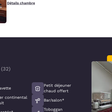
Détails chambre
(
32
)
Petit déjeuner
avette
chaud offert
er continental
Bar/salon*
uit
Toboggan