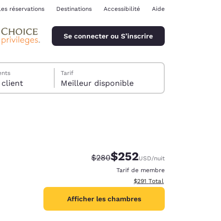
les réservations
Destinations
Accessibilité
Aide
Se connecter ou S’inscrire
ents
Tarif
chambre, 1 client
Meilleur disponible
$252
Tarif barré :
Tarif réduit :
$280
USD
/nuit
ina
Tarif de membre
Afficher les détails totaux es
$291
Total
Afficher les chambres