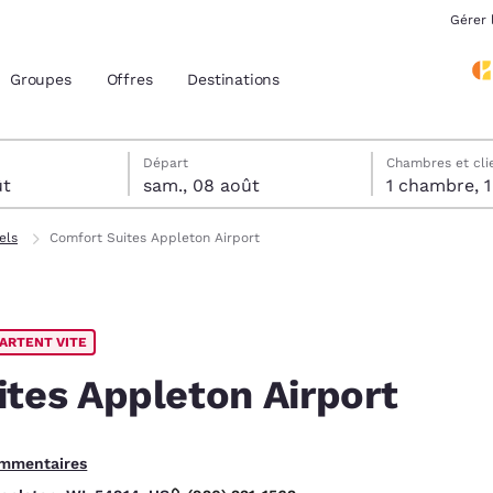
Gérer 
Groupes
Offres
Destinations
tels
t
 sélectionnée au samedi 8 août
 sélectionnée au vendredi 7 août
Départ
Chambres et cli
ût
sam., 08 août
1 
acement actuels
els
Comfort Suites Appleton Airport
z votre langue préférée
ARTENT VITE
tes
Estados Unidos
América Lat
Español
Español
tes Appleton Airport
atina
Latin America
Canada
English
English
ommentaires