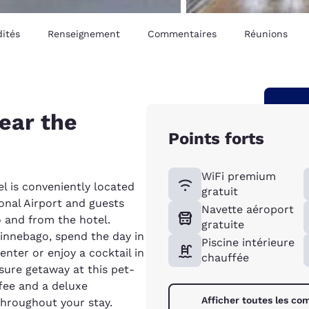
ités
Renseignement
Commentaires
Réunions
ear the
Points forts
WiFi premium
l is conveniently located
gratuit
onal Airport and guests
Navette aéroport
o and from the hotel.
gratuite
innebago, spend the day in
Piscine intérieure
nter or enjoy a cocktail in
chauffée
sure getaway at this pet-
ffee and a deluxe
Afficher toutes les c
throughout your stay.