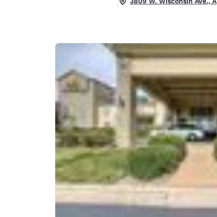
3809 W. Wisconsin Ave., A
Canada
Français
Europe
Deutschla
Deutsch
Spain
English
Ireland
English
United Ki
English
Asie-Pacifique
Australia
English