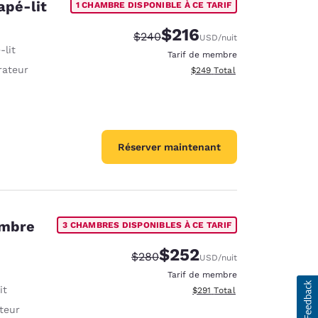
apé-lit
1 CHAMBRE DISPONIBLE À CE TARIF
$216
Tarif barré :
Tarif réduit :
$240
USD
/nuit
-lit
Tarif de membre
rateur
Afficher les détails totaux est
$249
Total
Réserver maintenant
ambre
3 CHAMBRES DISPONIBLES À CE TARIF
$252
Tarif barré :
Tarif réduit :
$280
USD
/nuit
Tarif de membre
it
Afficher les détails totaux es
$291
Total
ateur