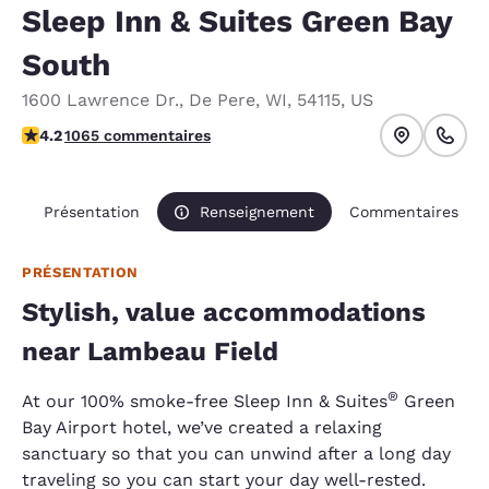
Sleep Inn & Suites Green Bay
South
1600 Lawrence Dr.
,
De Pere
,
WI
,
54115
,
US
4.2 étoiles. Excellent.
4.2
1065 commentaires
Présentation
Renseignement
Commentaires
PRÉSENTATION
Stylish, value accommodations
near Lambeau Field
®
At our 100% smoke-free Sleep Inn & Suites
Green
Bay Airport hotel, we’ve created a relaxing
sanctuary so that you can unwind after a long day
traveling so you can start your day well-rested.