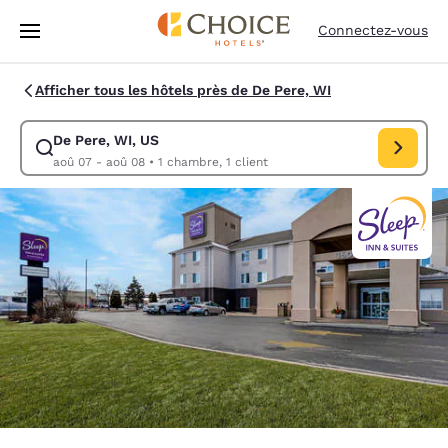
Chargement terminé
Passer à Contenu Principal
Connectez-vous
Afficher tous les hôtels près de De Pere, WI
De Pere, WI, US
Modifiez la recherche pour De Pere, WI, US. Date d’arrivée aoû 07, Da
aoû 07 - aoû 08
•
1 chambre, 1 client