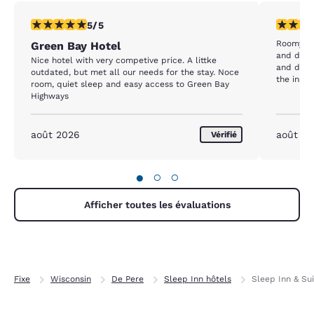
5 étoiles. Exceptionnel. 1 commentaire
2 étoiles
5/5
Roomy but
Green Bay Hotel
and dripping noises. 
Nice hotel with very competive price. A littke
and door 
outdated, but met all our needs for the stay. Noce
room, quiet sleep and easy access to Green Bay
Highways
août 2026
août 2
Vérifié
●
○
○
Afficher toutes les évaluations
Fixe
Wisconsin
De Pere
Sleep Inn hôtels
Sleep Inn & Su