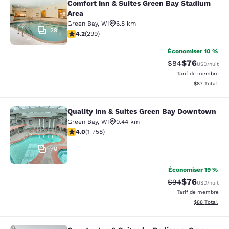
Comfort Inn & Suites Green Bay Stadium
Area
Green Bay
,
WI
6.8 km
29
4.19 étoiles. Très bon. 299 commentaires
4.2
(
299
)
Économiser 10 %
$76
Tarif barré :
Tarif réduit :
$84
USD
/nuit
Tarif de membre
Afficher les d
$87
Total
Quality Inn & Suites Green Bay Downtown
Quality Inn & Suites Green Bay Do
Green Bay
,
WI
0.44 km
4.04 étoiles. Très bon. 1758 commentaires
4.0
(
1 758
)
70
Économiser 19 %
$76
Tarif barré :
Tarif réduit :
$94
USD
/nuit
Tarif de membre
Afficher les d
$88
Total