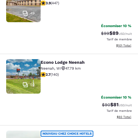
3.91 étoiles. Bien. 447 commentaires
3.9
(
447
)
49
Économiser 10 %
$89
Tarif barré :
Tarif réduit :
$99
USD
/nuit
Tarif de membre
Afficher les d
$101
Total
Econo Lodge Neenah
Econo Lodge Neenah
Neenah
,
WI
47.79 km
2.7 étoiles. Moyen. 140 commentaires
2.7
(
140
)
50
Économiser 10 %
$81
Tarif barré :
Tarif réduit :
$90
USD
/nuit
Tarif de membre
Afficher les d
$93
Total
Comfort Inn & Suites Green Bay Sta
NOUVEAU CHEZ CHOICE HOTELS