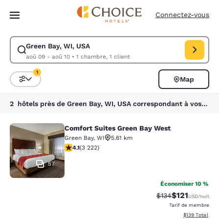
Chargement terminé
Passer à Contenu Principal
Connectez-vous
Green Bay, WI, USA
Modifiez la recherche pour Green Bay, WI, USA. Date d’arrivée aoû 09,
aoû 09 - aoû 10
•
1 chambre, 1 client
1
Map
Trier et filtrer
1 filtre actuellement sélectionné
2 hôtels près de Green Bay, WI, USA correspondant à vos filtres
Comfort Suites Green Bay West
Comfort Suites Green Bay West
Green Bay
,
WI
5.61 km
4.12 étoiles. Très bon. 3222 commentaires
4.1
(
3 222
)
57
Économiser 10 %
$121
Tarif barré :
Tarif réduit :
$134
USD
/nuit
Tarif de membre
Afficher les dé
$139
Total