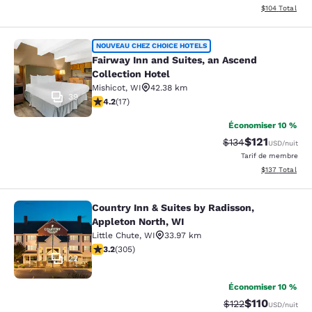
Afficher les dé
$104
Total
Fairway Inn and Suites, an Ascend C
NOUVEAU CHEZ CHOICE HOTELS
Fairway Inn and Suites, an Ascend
Collection Hotel
Mishicot
,
WI
42.38 km
39
4.24 étoiles. Excellent. 17 commentaires
4.2
(
17
)
Économiser 10 %
$121
Tarif barré :
Tarif réduit :
$134
USD
/nuit
Tarif de membre
Afficher les dé
$137
Total
Country Inn & Suites by Radisson,
Country Inn & Suites by Radisson, A
Appleton North, WI
Little Chute
,
WI
33.97 km
3.24 étoiles. Bien. 305 commentaires
3.2
(
305
)
22
Économiser 10 %
$110
Tarif barré :
Tarif réduit :
$122
USD
/nuit