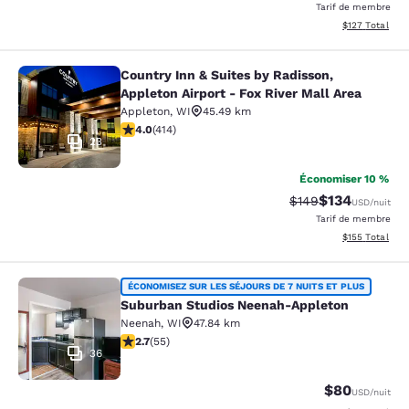
Tarif de membre
Afficher les dé
$127
Total
Country Inn & Suites by Radisson,
Country Inn & Suites by Radisson, Ap
Appleton Airport - Fox River Mall Area
Appleton
,
WI
45.49 km
3.96 étoiles. Bien. 414 commentaires
4.0
(
414
)
23
Économiser 10 %
$134
Tarif barré :
Tarif réduit :
$149
USD
/nuit
Tarif de membre
Afficher les dé
$155
Total
Suburban Studios Neenah-Appleton
ÉCONOMISEZ SUR LES SÉJOURS DE 7 NUITS ET PLUS
Suburban Studios Neenah-Appleton
Neenah
,
WI
47.84 km
2.71 étoiles. Moyen. 55 commentaires
2.7
(
55
)
36
$80
USD
/nuit