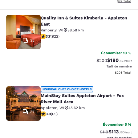
Afficher les d
$92
Total
Quality Inn & Suites Kimberly - Appleton
Quality Inn & Suites Kimberly - App
East
Kimberly
,
WI
38.58 km
3.74 étoiles. Bien. 922 commentaires
3.7
(
922
)
32
Économiser 10 %
$180
Tarif barré :
Tarif réduit :
$200
USD
/nuit
Tarif de membre
Afficher les dé
$208
Total
MainStay Suites Appleton Airport - 
NOUVEAU CHEZ CHOICE HOTELS
MainStay Suites Appleton Airport - Fox
River Mall Area
Appleton
,
WI
45.62 km
37
3.88 étoiles. Bien. 65 commentaires
3.9
(
65
)
Économiser 5 %
$113
Tarif barré :
Tarif réduit :
$119
USD
/nuit
Tarif de membre