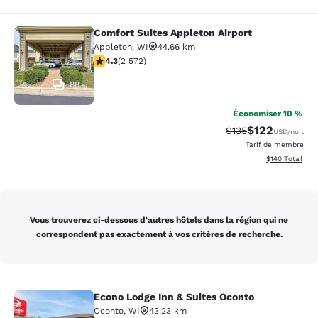
Comfort Suites Appleton Airport
Comfort Suites Appleton Airport
Appleton
,
WI
44.66 km
4.25 étoiles. Excellent. 2572 commentaires
4.3
(
2 572
)
88
Économiser 10 %
$122
Tarif barré :
Tarif réduit :
$135
USD
/nuit
Tarif de membre
Afficher les dé
$140
Total
Vous trouverez ci-dessous d'autres hôtels dans la région qui ne
correspondent pas exactement à vos critères de recherche.
Econo Lodge Inn & Suites Oconto
Econo Lodge Inn & Suites Oconto
Oconto
,
WI
43.23 km