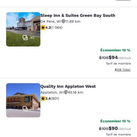
Sleep Inn & Suites Green Bay South
Sleep Inn & Suites Green Bay South
De Pere
,
WI
11.69 km
4.2 étoiles. Excellent. 1064 commentaires
4.2
(
1 064
)
40
Économiser 10 %
$94
Tarif barré :
Tarif réduit :
$105
USD
/nuit
Tarif de membre
Afficher les dé
$109
Total
Quality Inn Appleton West
Quality Inn Appleton West
Appleton
,
WI
45.16 km
3.41 étoiles. Bien. 901 commentaires
3.4
(
901
)
29
Économiser 10 %
$90
Tarif barré :
Tarif réduit :
$100
USD
/nuit
Tarif de membre