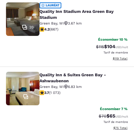
Quality Inn Stadium Area Green Bay
LAURÉAT
Quality Inn Stadium Area Green Bay
Stadium
Green Bay
,
WI
3.67 km
20
4.19 étoiles. Très bon. 667 commentaires
4.2
(
667
)
Économiser 10 %
$104
Tarif barré :
Tarif réduit :
$115
USD
/nuit
Tarif de membre
Afficher les d
$119
Total
Quality Inn & Suites Green Bay -
Quality Inn & Suites Green Bay - A
Ashwaubenon
Green Bay
,
WI
6.83 km
3.66 étoiles. Bien. 1073 commentaires
3.7
(
1 073
)
11
Économiser 7 %
$65
Tarif barré :
Tarif réduit :
$70
USD
/nuit
Tarif de membre
Afficher les d
$75
Total