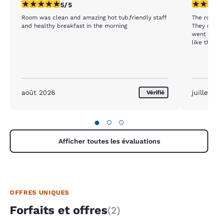
5 étoiles. Exceptionnel. 1 commentaire
1 étoile.
5/5
Room was clean and amazing hot tub,friendly staff
The room
and healthy breakfast in the morning
They ove
went thr
like they ju
was doug
août 2026
juillet 
Vérifié
●
○
○
Afficher toutes les évaluations
OFFRES UNIQUES
Forfaits et offres
(2)