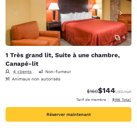
4
1 Très grand lit, Suite à une chambre,
Canapé-lit
4 clients
Non-fumeur
Animaux non autorisés
$144
Tarif barré :
Tarif réduit :
$160
USD
/nuit
Afficher les d
Tarif de membre
$166
Total
Réserver maintenant