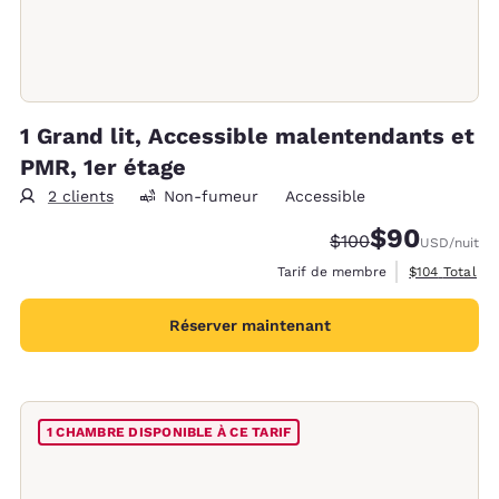
1 Grand lit, Accessible malentendants et
PMR, 1er étage
2 clients
Non-fumeur
Accessible
$90
Tarif barré :
Tarif réduit :
$100
USD
/nuit
Afficher les d
Tarif de membre
$104
Total
Réserver maintenant
1 CHAMBRE DISPONIBLE À CE TARIF