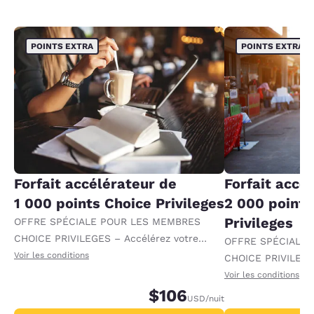
POINTS EXTRA
POINTS EXTRA
Forfait accélérateur de
Forfait accé
1 000 points Choice Privileges
2 000 points
Privileges
OFFRE SPÉCIALE POUR LES MEMBRES
CHOICE PRIVILEGES – Accélérez votre
OFFRE SPÉCIALE
progression vers des récompenses en
Voir les conditions
CHOICE PRIVILEGE
recevant 1 000 points supplémentaires par
progression vers 
Voir les conditions
nuit.
$106
recevant 2 000 po
USD
/nuit
par nuit.