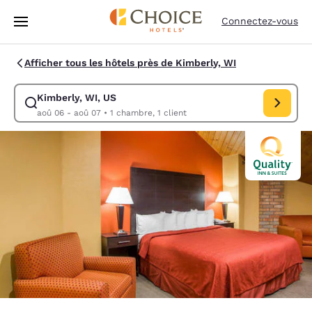
Chargement terminé
Passer à Contenu Principal
Connectez-vous
Afficher tous les hôtels près de Kimberly, WI
Kimberly, WI, US
Modifiez la recherche pour Kimberly, WI, US. Date d’arrivée aoû 06, D
aoû 06 - aoû 07
•
1 chambre, 1 client