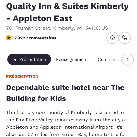
Quality Inn & Suites Kimberly
- Appleton East
761 Truman Street
,
Kimberly
,
WI
,
54136
,
US
3.74 étoiles. Bien.
3.7
922 commentaires
Présentation
Renseignement
Commentaires
PRÉSENTATION
Dependable suite hotel near The
Building for Kids
The friendly community of Kimberly is situated in
the Fox River Valley, minutes away from the city of
Appleton and Appleton International Airport. It’s
also just 27 miles from Green Bay, home to the fan-