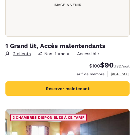
IMAGE À VENIR
1 Grand lit, Accès malentendants
2 clients
Non-fumeur
Accessible
$90
Tarif barré :
Tarif réduit :
$100
USD
/nuit
Afficher les d
Tarif de membre
$104
Total
Réserver maintenant
3 CHAMBRES DISPONIBLES À CE TARIF