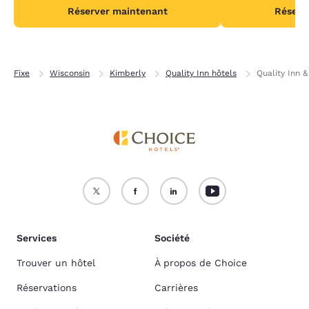
Réserver maintenant
Réserv
Fixe
Wisconsin
Kimberly
Quality Inn hôtels
Quality Inn 
Services
Société
Trouver un hôtel
À propos de Choice
Réservations
Carrières