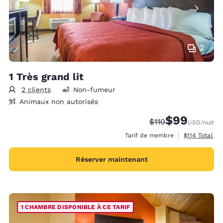
2
1 Très grand lit
2 clients
Non-fumeur
Animaux non autorisés
$99
Tarif barré :
Tarif réduit :
$110
USD
/nuit
Afficher les 
Tarif de membre
$114
Total
Réserver maintenant
1 CHAMBRE DISPONIBLE À CE TARIF