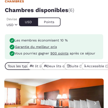
CHAMBRES
Chambres disponibles
(6)
Devise
USD
Points
USD
Les membres économisent 10 %
Garantie du meilleur prix
Vous pourriez gagner
900 points
après ce séjour
Tous les types de chambres (6)
1 lit (4)
Deux lits ou plus (2)
Suite (1)
Accessible (