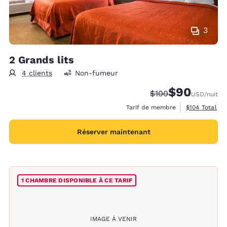
3
2 Grands lits
4 clients
Non-fumeur
$90
Tarif barré :
Tarif réduit :
$100
USD
/nuit
Afficher les d
Tarif de membre
$104
Total
Réserver maintenant
1 CHAMBRE DISPONIBLE À CE TARIF
IMAGE À VENIR