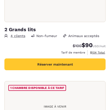
2 Grands lits
4 clients
Non-fumeur
Animaux acceptés
$90
Tarif barré :
Tarif réduit :
$100
USD
/nuit
Afficher les d
Tarif de membre
$104
Total
Réserver maintenant
1 CHAMBRE DISPONIBLE À CE TARIF
IMAGE À VENIR