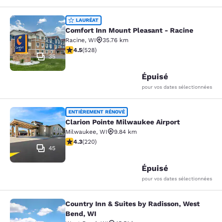
Comfort Inn Mount Pleasant - Raci
LAURÉAT
Comfort Inn Mount Pleasant - Racine
Racine
,
WI
35.76 km
4.54 étoiles. Excellent. 528 commentaires
4.5
(
528
)
35
Épuisé
pour vos dates sélectionnées
Clarion Pointe Milwaukee Airport
ENTIÈREMENT RÉNOVÉ
Clarion Pointe Milwaukee Airport
Milwaukee
,
WI
9.84 km
4.25 étoiles. Excellent. 220 commentaires
4.3
(
220
)
45
Épuisé
pour vos dates sélectionnées
Country Inn & Suites by Radisson, West
Country Inn & Suites by Radisson, 
Bend, WI