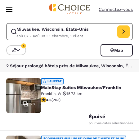
Chargement terminé
Passer à Contenu Principal
Connectez-vous
Milwaukee, Wisconsin, États-Unis
Modifiez la recherche pour Milwaukee, Wisconsin, États-Unis. Date d’a
aoû 07 - aoû 08
•
1 chambre, 1 client
4
Map
Trier et filtrer
4 filtres actuellement sélectionnés
2 Séjour prolongé hôtels près de Milwaukee, Wisconsin, États-Unis correspondant à vos filtres
MainStay Suites Milwaukee/Frankli
LAURÉAT
MainStay Suites Milwaukee/Franklin
Franklin
,
WI
15.73 km
4.46 étoiles. Excellent. 203 commentaires
4.5
(
203
)
28
Épuisé
pour vos dates sélectionnées
ÉCONOMISEZ SUR LES SÉJOURS DE 7 NUITS ET PLUS