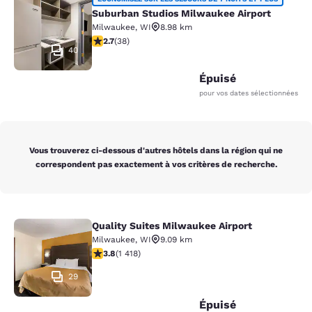
Suburban Studios Milwaukee Airpor
Suburban Studios Milwaukee Airport
Milwaukee
,
WI
8.98 km
2.66 étoiles. Moyen. 38 commentaires
2.7
(
38
)
40
Épuisé
pour vos dates sélectionnées
Vous trouverez ci-dessous d'autres hôtels dans la région qui ne
correspondent pas exactement à vos critères de recherche.
Quality Suites Milwaukee Airport
Quality Suites Milwaukee Airport
Milwaukee
,
WI
9.09 km
3.82 étoiles. Bien. 1418 commentaires
3.8
(
1 418
)
29
Épuisé