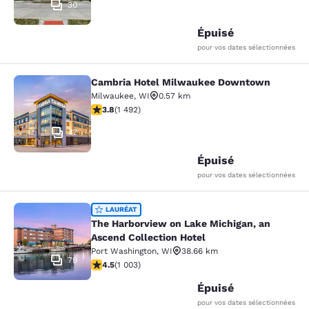
30
Épuisé
pour vos dates sélectionnées
Cambria Hotel Milwaukee Downtown
Cambria Hotel Milwaukee Downto
Milwaukee
,
WI
0.57 km
3.81 étoiles. Bien. 1492 commentaires
3.8
(
1 492
)
47
Épuisé
pour vos dates sélectionnées
The Harborview on Lake Michigan, a
LAURÉAT
The Harborview on Lake Michigan, an
Ascend Collection Hotel
Port Washington
,
WI
38.66 km
79
4.47 étoiles. Excellent. 1003 commentaires
4.5
(
1 003
)
Épuisé
pour vos dates sélectionnées