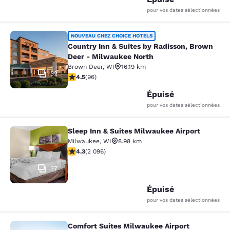
pour vos dates sélectionnées
Country Inn & Suites by Radisson, 
NOUVEAU CHEZ CHOICE HOTELS
Country Inn & Suites by Radisson, Brown
Deer - Milwaukee North
Brown Deer
,
WI
16.19 km
32
4.45 étoiles. Excellent. 96 commentaires
4.5
(
96
)
Épuisé
pour vos dates sélectionnées
Sleep Inn & Suites Milwaukee Airport
Sleep Inn & Suites Milwaukee Airpor
Milwaukee
,
WI
8.98 km
4.26 étoiles. Excellent. 2096 commentaires
4.3
(
2 096
)
37
Épuisé
pour vos dates sélectionnées
Comfort Suites Milwaukee Airport
Comfort Suites Milwaukee Airport