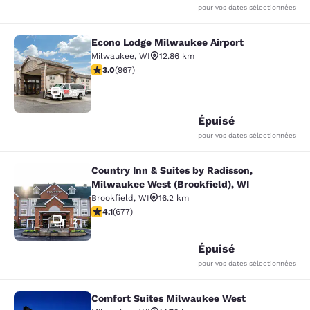
pour vos dates sélectionnées
Econo Lodge Milwaukee Airport
Econo Lodge Milwaukee Airport
Milwaukee
,
WI
12.86 km
2.95 étoiles. Moyen. 967 commentaires
3.0
(
967
)
25
Épuisé
pour vos dates sélectionnées
Country Inn & Suites by Radisson,
Country Inn & Suites by Radisson, M
Milwaukee West (Brookfield), WI
Brookfield
,
WI
16.2 km
4.12 étoiles. Très bon. 677 commentaires
4.1
(
677
)
12
Épuisé
pour vos dates sélectionnées
Comfort Suites Milwaukee West
Comfort Suites Milwaukee West