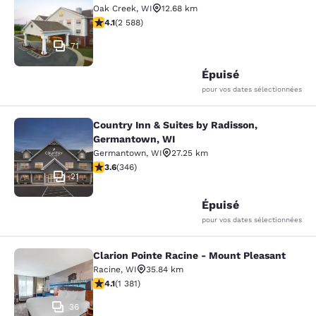
Oak Creek
,
WI
12.68 km
4.1 étoiles. Très bon. 2588 commentaires
4.1
(
2 588
)
71
Épuisé
pour vos dates sélectionnées
Country Inn & Suites by Radisson,
Country Inn & Suites by Radisson, 
Germantown, WI
Germantown
,
WI
27.25 km
3.63 étoiles. Bien. 346 commentaires
3.6
(
346
)
21
Épuisé
pour vos dates sélectionnées
Clarion Pointe Racine - Mount Pleasant
Clarion Pointe Racine - Mount Plea
Racine
,
WI
35.84 km
4.1 étoiles. Très bon. 1381 commentaires
4.1
(
1 381
)
36