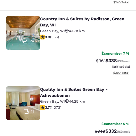
Afficher les dé
$240
Total
Country Inn & Suites by Radisson, Green
Country Inn & Suites by Radisson, G
Bay, WI
Green Bay
,
WI
43.78 km
3.28 étoiles. Bien. 366 commentaires
3.3
(
366
)
24
Économiser 7 %
$338
Tarif barré :
Tarif réduit :
$361
USD
/nuit
Tarif spécial
Afficher les dé
$390
Total
Quality Inn & Suites Green Bay -
Quality Inn & Suites Green Bay - A
Ashwaubenon
Green Bay
,
WI
44.25 km
3.66 étoiles. Bien. 1073 commentaires
3.7
(
1 073
)
11
Économiser 5 %
$332
Tarif barré :
Tarif réduit :
$349
USD
/nuit