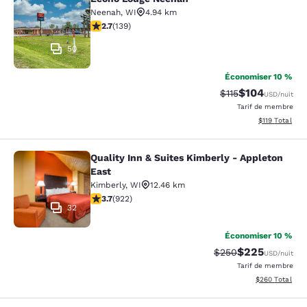
Econo Lodge Neenah
Neenah
,
WI
4.94 km
2.68 étoiles. Moyen. 139 commentaires
2.7
(
139
)
50
Économiser 10 %
$104
Tarif barré :
Tarif réduit :
$115
USD
/nuit
Tarif de membre
Afficher les d
$119
Total
Quality Inn & Suites Kimberly - Appleton
Quality Inn & Suites Kimberly - App
East
Kimberly
,
WI
12.46 km
3.74 étoiles. Bien. 922 commentaires
3.7
(
922
)
32
Économiser 10 %
$225
Tarif barré :
Tarif réduit :
$250
USD
/nuit
Tarif de membre
Afficher les dé
$260
Total