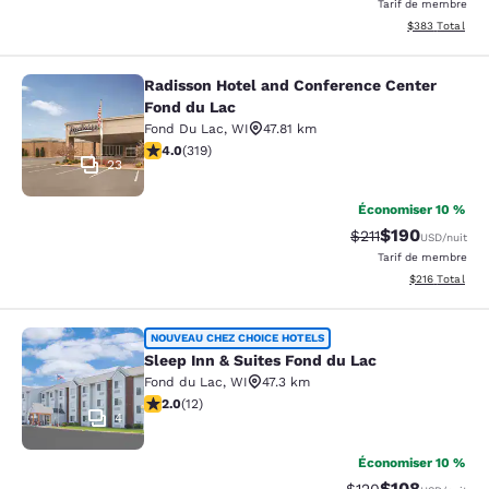
Tarif de membre
Afficher les dé
$383
Total
Radisson Hotel and Conference Center
Radisson Hotel and Conference Cen
Fond du Lac
Fond Du Lac
,
WI
47.81 km
4.05 étoiles. Très bon. 319 commentaires
4.0
(
319
)
23
Économiser 10 %
$190
Tarif barré :
Tarif réduit :
$211
USD
/nuit
Tarif de membre
Afficher les dé
$216
Total
Sleep Inn & Suites Fond du Lac
NOUVEAU CHEZ CHOICE HOTELS
Sleep Inn & Suites Fond du Lac
Fond du Lac
,
WI
47.3 km
2 étoiles. Moyen. 12 commentaires
2.0
(
12
)
4
Économiser 10 %
$108
Tarif barré :
Tarif réduit :