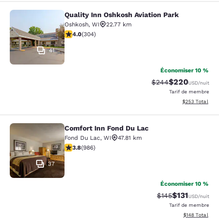
Quality Inn Oshkosh Aviation Park
Quality Inn Oshkosh Aviation Park
Oshkosh
,
WI
22.77 km
4.01 étoiles. Très bon. 304 commentaires
4.0
(
304
)
41
Économiser 10 %
$220
Tarif barré :
Tarif réduit :
$244
USD
/nuit
Tarif de membre
Afficher les dé
$253
Total
Comfort Inn Fond Du Lac
Comfort Inn Fond Du Lac
Fond Du Lac
,
WI
47.81 km
3.8 étoiles. Bien. 986 commentaires
3.8
(
986
)
37
Économiser 10 %
$131
Tarif barré :
Tarif réduit :
$145
USD
/nuit
Tarif de membre
Afficher les dé
$148
Total