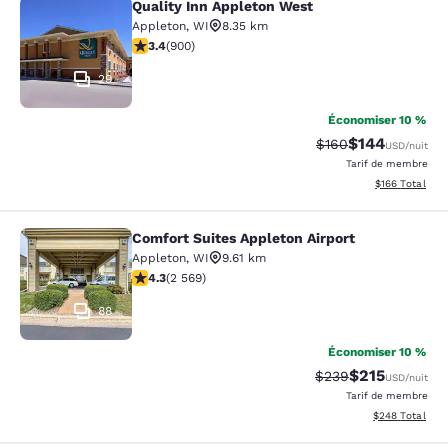
Quality Inn Appleton West
Quality Inn Appleton West
Appleton
,
WI
8.35 km
3.41 étoiles. Bien. 900 commentaires
3.4
(
900
)
29
Économiser 10 %
$144
Tarif barré :
Tarif réduit :
$160
USD
/nuit
Tarif de membre
Afficher les dé
$166
Total
Comfort Suites Appleton Airport
Comfort Suites Appleton Airport
Appleton
,
WI
9.61 km
4.25 étoiles. Excellent. 2569 commentaires
4.3
(
2 569
)
88
Économiser 10 %
$215
Tarif barré :
Tarif réduit :
$239
USD
/nuit
Tarif de membre
Afficher les dé
$248
Total