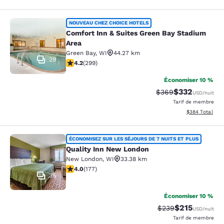
Comfort Inn & Suites Green Bay Sta
NOUVEAU CHEZ CHOICE HOTELS
Comfort Inn & Suites Green Bay Stadium
Area
Green Bay
,
WI
44.27 km
29
4.19 étoiles. Très bon. 299 commentaires
4.2
(
299
)
Économiser 10 %
$332
Tarif barré :
Tarif réduit :
$369
USD
/nuit
Tarif de membre
Afficher les dé
$384
Total
Quality Inn New London
ÉCONOMISEZ SUR LES SÉJOURS DE 7 NUITS ET PLUS
Quality Inn New London
New London
,
WI
33.38 km
4.03 étoiles. Très bon. 177 commentaires
4.0
(
177
)
35
Économiser 10 %
$215
Tarif barré :
Tarif réduit :
$239
USD
/nuit
Tarif de membre