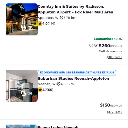
Country Inn & Suites by Radisson,
Country Inn & Suites by Radisson, Ap
Appleton Airport - Fox River Mall Area
Appleton
,
WI
8.76 km
3.96 étoiles. Bien. 414 commentaires
4.0
(
414
)
23
Économiser 10 %
$260
Tarif barré :
Tarif réduit :
$289
USD
/nuit
Tarif de membre
Afficher les dé
$300
Total
Suburban Studios Neenah-Appleton
ÉCONOMISEZ SUR LES SÉJOURS DE 7 NUITS ET PLUS
Suburban Studios Neenah-Appleton
Neenah
,
WI
4.89 km
2.71 étoiles. Moyen. 55 commentaires
2.7
(
55
)
36
$150
USD
/nuit
Afficher les dé
$172
Total
Econo Lodge Neenah