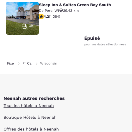
Sleep Inn & Suites Green Bay South
Sleep Inn & Suites Green Bay South
De Pere
,
WI
39.43 km
4.2 étoiles. Excellent. 1064 commentaires
4.2
(
1 064
)
40
Épuisé
pour vos dates sélectionnées
Fixe
Fr Ca
Wisconsin
Neenah autres recherches
Tous les hôtels à Neenah
Boutique Hôtels à Neenah
Offres des hôtels à Neenah