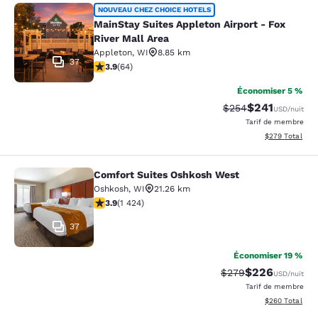
MainStay Suites Appleton Airport - 
NOUVEAU CHEZ CHOICE HOTELS
MainStay Suites Appleton Airport - Fox
River Mall Area
Appleton
,
WI
8.85 km
37
3.92 étoiles. Bien. 64 commentaires
3.9
(
64
)
Économiser 5 %
$241
Tarif barré :
Tarif réduit :
$254
USD
/nuit
Tarif de membre
Afficher les dé
$279
Total
Comfort Suites Oshkosh West
Comfort Suites Oshkosh West
Oshkosh
,
WI
21.26 km
3.87 étoiles. Bien. 1424 commentaires
3.9
(
1 424
)
37
Économiser 19 %
$226
Tarif barré :
Tarif réduit :
$279
USD
/nuit
Tarif de membre
Afficher les dé
$260
Total