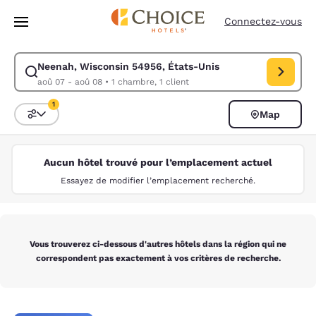
Chargement terminé
Passer à Contenu Principal
Connectez-vous
Neenah, Wisconsin 54956, États-Unis
Modifiez la recherche pour Neenah, Wisconsin 54956, États-Unis. Date 
aoû 07 - aoû 08
•
1 chambre, 1 client
1
Map
Trier et filtrer
1 filtre actuellement sélectionné
Aucun hôtel trouvé pour l’emplacement actuel
Essayez de modifier l’emplacement recherché.
Vous trouverez ci-dessous d'autres hôtels dans la région qui ne
correspondent pas exactement à vos critères de recherche.