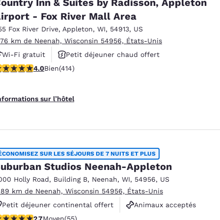
ountry Inn & Suites by Radisson, Appleton
irport - Fox River Mall Area
55 Fox River Drive
,
Appleton
,
WI
,
54913
,
US
.76 km de Neenah, Wisconsin 54956, États-Unis
Wi-Fi gratuit
Petit déjeuner chaud offert
.96 étoiles. Bien. 414 commentaires
4.0
Bien
(414)
Animaux acceptés
nformations sur l’hôtel
ÉCONOMISEZ SUR LES SÉJOURS DE 7 NUITS ET PLUS
uburban Studios Neenah-Appleton
000 Holly Road
,
Building B
,
Neenah
,
WI
,
54956
,
US
.89 km de Neenah, Wisconsin 54956, États-Unis
Petit déjeuner continental offert
Animaux acceptés
.71 étoiles. Moyen. 55 commentaires
2.7
Moyen
(55)