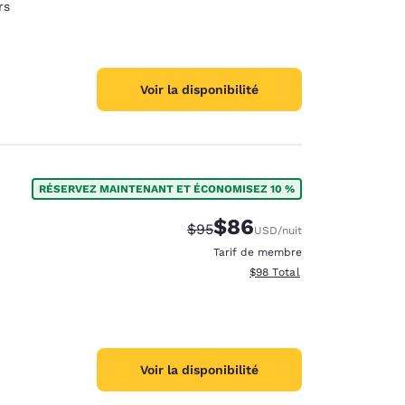
rs
Voir la disponibilité
RÉSERVEZ MAINTENANT ET ÉCONOMISEZ 10 %
$86
Tarif barré :
Tarif réduit :
$95
USD
/nuit
Tarif de membre
Afficher les détails totaux e
$98
Total
Voir la disponibilité