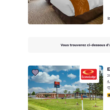
I
Vous trouverez ci-dessous d'
E
2
4
2