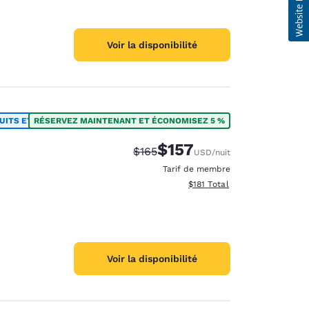
Voir la disponibilité
UITS ET PLUS
RÉSERVEZ MAINTENANT ET ÉCONOMISEZ 5 %
$157
Tarif barré :
Tarif réduit :
$165
USD
/nuit
Tarif de membre
Afficher les détails totaux es
$181
Total
Voir la disponibilité