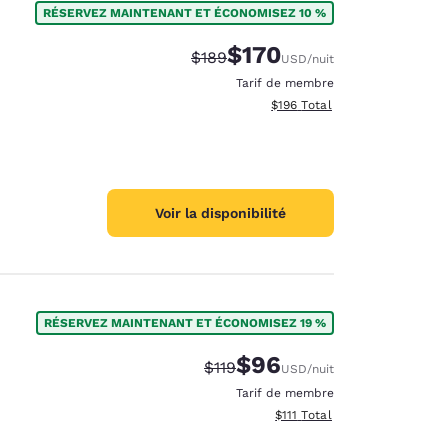
RÉSERVEZ MAINTENANT ET ÉCONOMISEZ 10 %
$170
Tarif barré :
Tarif réduit :
$189
USD
/nuit
Tarif de membre
Afficher les détails totaux es
$196
Total
Voir la disponibilité
RÉSERVEZ MAINTENANT ET ÉCONOMISEZ 19 %
$96
Tarif barré :
Tarif réduit :
$119
USD
/nuit
d
Tarif de membre
Afficher les détails totaux es
$111
Total