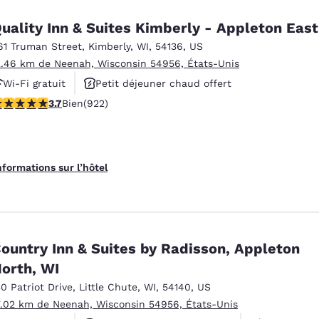
uality Inn & Suites Kimberly - Appleton East
61 Truman Street
,
Kimberly
,
WI
,
54136
,
US
2.46 km de Neenah, Wisconsin 54956, États-Unis
Wi-Fi gratuit
Petit déjeuner chaud offert
.74 étoiles. Bien. 922 commentaires
3.7
Bien
(922)
Animaux acceptés
nformations sur l’hôtel
ountry Inn & Suites by Radisson, Appleton
orth, WI
30 Patriot Drive
,
Little Chute
,
WI
,
54140
,
US
7.02 km de Neenah, Wisconsin 54956, États-Unis