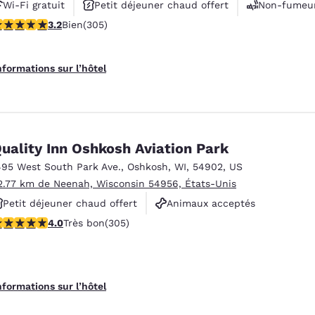
Wi-Fi gratuit
Petit déjeuner chaud offert
Non-fumeu
.24 étoiles. Bien. 305 commentaires
3.2
Bien
(305)
nformations sur l’hôtel
uality Inn Oshkosh Aviation Park
495 West South Park Ave.
,
Oshkosh
,
WI
,
54902
,
US
2.77 km de Neenah, Wisconsin 54956, États-Unis
Petit déjeuner chaud offert
Animaux acceptés
.01 étoiles. Très bon. 305 commentaires
4.0
Très bon
(305)
Non-fumeurs
nformations sur l’hôtel