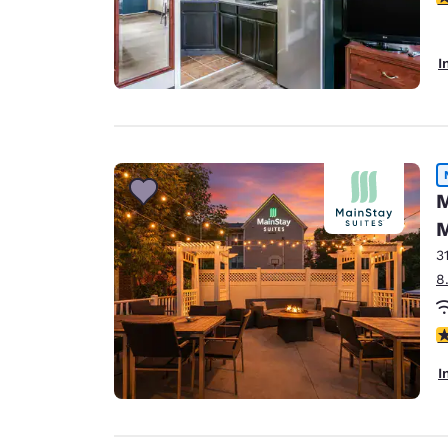
I
M
M
3
8
3
I