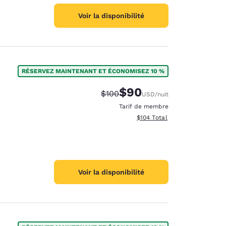
Voir la disponibilité
RÉSERVEZ MAINTENANT ET ÉCONOMISEZ 10 %
$90
Tarif barré :
Tarif réduit :
$100
USD
/nuit
Tarif de membre
Afficher les détails totaux es
$104
Total
Voir la disponibilité