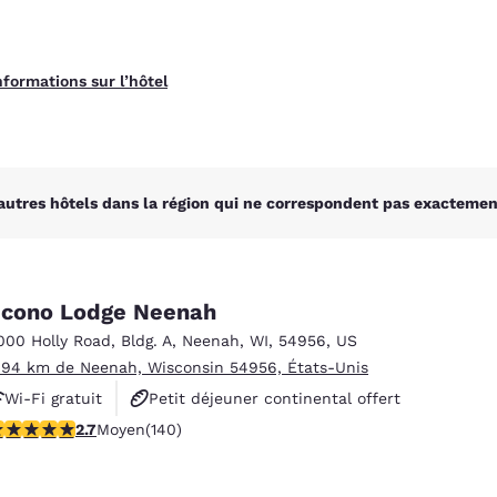
nformations sur l’hôtel
autres hôtels dans la région qui ne correspondent pas exactement
cono Lodge Neenah
000 Holly Road
,
Bldg. A
,
Neenah
,
WI
,
54956
,
US
.94 km de Neenah, Wisconsin 54956, États-Unis
Wi-Fi gratuit
Petit déjeuner continental offert
.7 étoiles. Moyen. 140 commentaires
2.7
Moyen
(140)
Animaux acceptés