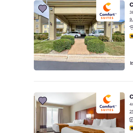
Canada
C
Français
3
Europe
9
Deutschla
Deutsch
4
Spain
English
I
Ireland
English
United Ki
English
C
Asie-Pacifique
4
2
Australia
English
3