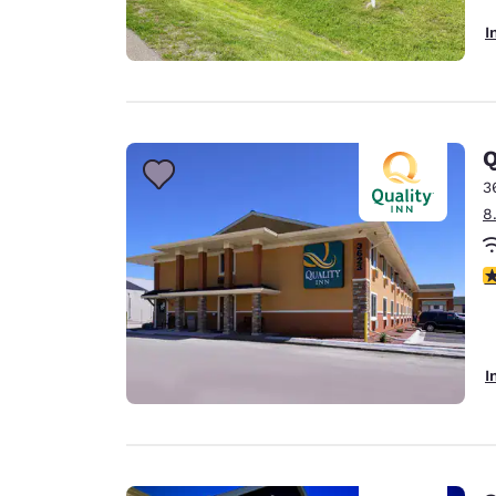
I
Q
3
8
3
I