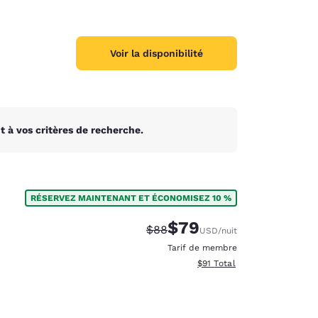
Voir la disponibilité
 à vos critères de recherche.
RÉSERVEZ MAINTENANT ET ÉCONOMISEZ 10 %
$79
Tarif barré :
Tarif réduit :
$88
USD
/nuit
Tarif de membre
Afficher les détails totaux e
$91
Total