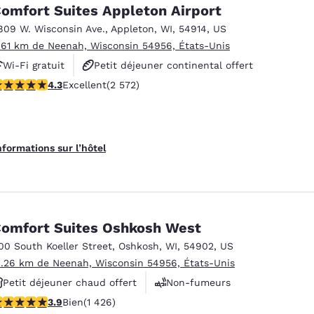
México
Mexico
omfort Suites Appleton Airport
Español
English
809 W. Wisconsin Ave.
,
Appleton
,
WI
,
54914
,
US
.61 km de Neenah, Wisconsin 54956, États-Unis
Wi-Fi gratuit
Petit déjeuner continental offert
nd
Germany
España
English
Español
.25 étoiles. Excellent. 2572 commentaires
4.3
Excellent
(2 572)
Petit déjeuner chaud offert
France
France
Français
English
nformations sur l’hôtel
Italia
Italy
Italiano
English
ngdom
omfort Suites Oshkosh West
00 South Koeller Street
,
Oshkosh
,
WI
,
54902
,
US
1.26 km de Neenah, Wisconsin 54956, États-Unis
India
New Zealan
Petit déjeuner chaud offert
Non-fumeurs
English
English
.87 étoiles. Bien. 1426 commentaires
3.9
Bien
(1 426)
Centre de conditionnement physique