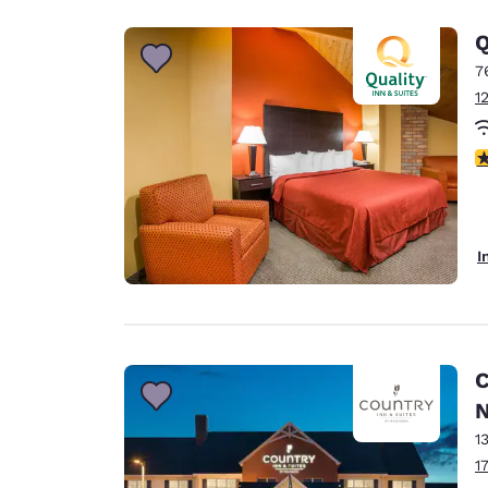
Q
7
1
3
I
C
N
1
1