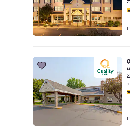
3
I
Q
1
2
4
I