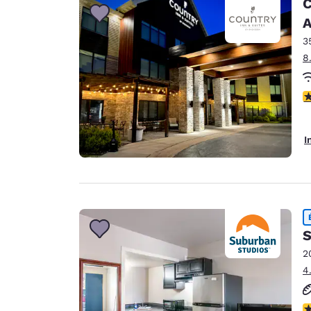
C
A
3
8
3
I
S
2
4
2