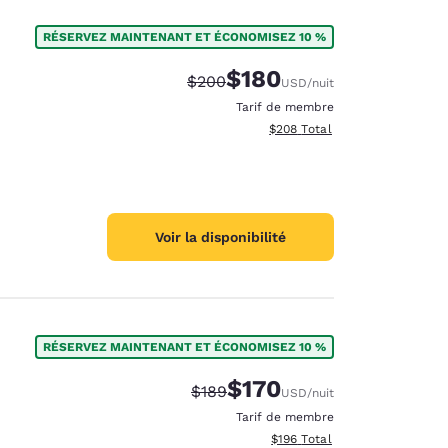
RÉSERVEZ MAINTENANT ET ÉCONOMISEZ 10 %
$180
Tarif barré :
Tarif réduit :
$200
USD
/nuit
Tarif de membre
Afficher les détails totaux est
$208
Total
Voir la disponibilité
RÉSERVEZ MAINTENANT ET ÉCONOMISEZ 10 %
$170
Tarif barré :
Tarif réduit :
$189
USD
/nuit
Tarif de membre
Afficher les détails totaux es
$196
Total