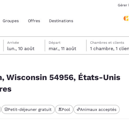
Gérer 
Groupes
Offres
Destinations
lundi 10 août
mardi 11 août
Date de départ sélectionnée au mardi 11 août
Date d’arrivée sélectionnée au lundi 10 août
Arrivée
Départ
Chambres et clients
lun., 10 août
mar., 11 août
1 chambre, 1 cli
acement actuels
s-Unis correspondant à vos filtres
z votre langue préférée
, Wisconsin 54956, États-Unis
res
tes
Estados Unidos
América Lat
Español
Español
Petit-déjeuner gratuit
Pool
Animaux acceptés
atina
Latin America
Canada
 sélectionné
English
English