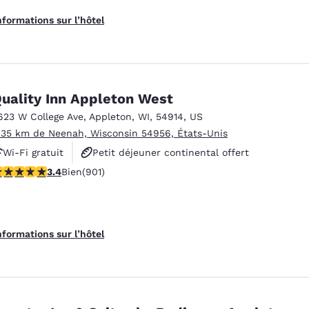
nformations sur l’hôtel
uality Inn Appleton West
623 W College Ave
,
Appleton
,
WI
,
54914
,
US
.35 km de Neenah, Wisconsin 54956, États-Unis
Wi-Fi gratuit
Petit déjeuner continental offert
.41 étoiles. Bien. 901 commentaires
3.4
Bien
(901)
Animaux acceptés
nformations sur l’hôtel