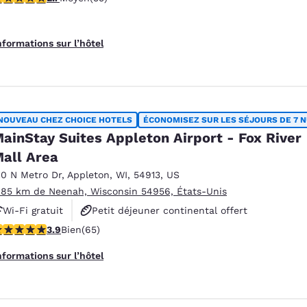
Non-fumeurs
nformations sur l’hôtel
NOUVEAU CHEZ CHOICE HOTELS
ÉCONOMISEZ SUR LES SÉJOURS DE 7 N
ainStay Suites Appleton Airport - Fox River
all Area
10 N Metro Dr
,
Appleton
,
WI
,
54913
,
US
.85 km de Neenah, Wisconsin 54956, États-Unis
Wi-Fi gratuit
Petit déjeuner continental offert
.88 étoiles. Bien. 65 commentaires
3.9
Bien
(65)
Petit déjeuner à emporter gratuit
nformations sur l’hôtel