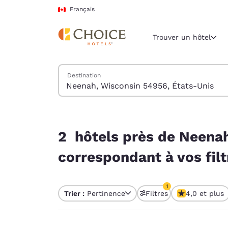
Chargement terminé
Passer à Contenu Principal
Français
Trouver un hôtel
Trouver des hôtels
Destination
Région et empl
Canada
Français
2 hôtels près de Neenah, Wisconsin 54956, État
Sélectionne
2 hôtels près de Neenah
Amériques
correspondant à vos filt
United Sta
English
1
Trier :
Pertinence
Filtres
4,0 et plus
América L
1 filtre actuellement
Português