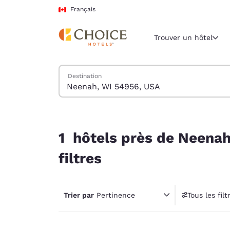
Chargement terminé
Passer à Contenu Principal
Français
Trouver un hôtel
Trouver des hôtels
Destination
Région et empl
Canada
Français
1 hôtels près de Neenah, WI 54956, USA corresp
Sélectionne
1 hôtels près de Neenah
Amériques
filtres
United Sta
English
Trier par
Pertinence
Tous les filt
América L
1 fil
Português