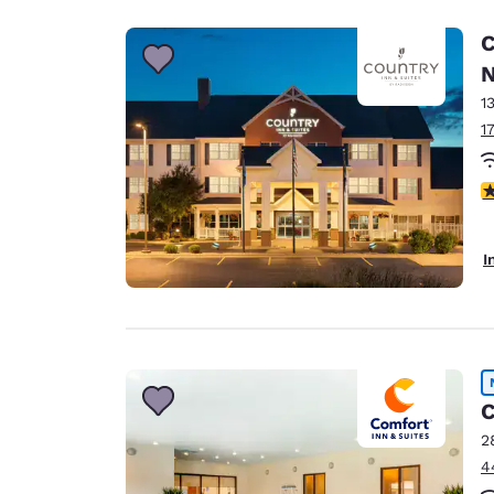
C
N
1
1
3
I
C
2
4