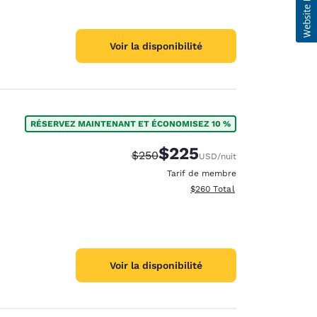
Voir la disponibilité
RÉSERVEZ MAINTENANT ET ÉCONOMISEZ 10 %
$225
Tarif barré :
Tarif réduit :
$250
USD
/nuit
Tarif de membre
Afficher les détails totaux est
$260
Total
Voir la disponibilité