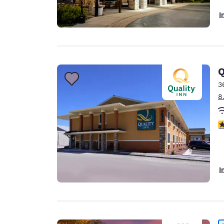
I
Q
3
8
3
I