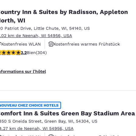
ountry Inn & Suites by Radisson, Appleton
orth, WI
30 Patriot Drive
,
Little Chute
,
WI
,
54140
,
US
7.02 km de Neenah, WI 54956, USA
Kostenfreies WLAN
Kostenfreies warmes Frühstück
.24 étoiles. Bien. 304 commentaires
3.2
Bien
(304)
Rauchfrei
nformations sur l’hôtel
NOUVEAU CHEZ CHOICE HOTELS
omfort Inn & Suites Green Bay Stadium Area
850 S Oneida Street
,
Green Bay
,
WI
,
54304
,
US
4.27 km de Neenah, WI 54956, USA