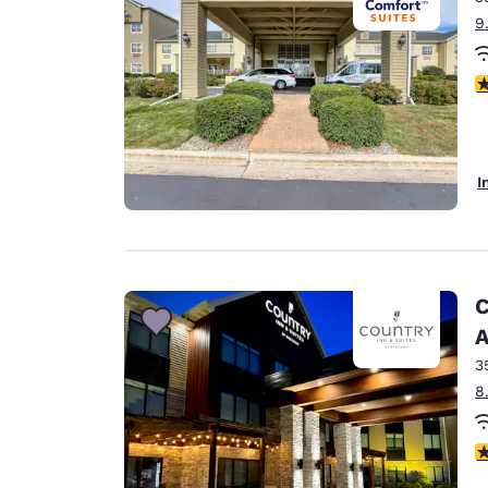
9
4
I
C
A
3
8
3