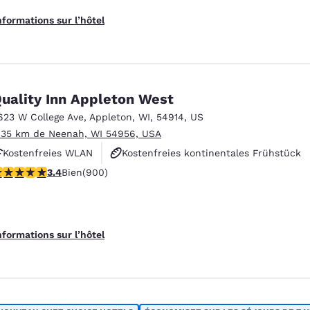
nformations sur l’hôtel
uality Inn Appleton West
623 W College Ave
,
Appleton
,
WI
,
54914
,
US
.35 km de Neenah, WI 54956, USA
Kostenfreies WLAN
Kostenfreies kontinentales Frühstück
.41 étoiles. Bien. 900 commentaires
3.4
Bien
(900)
Haustierfreundlich
nformations sur l’hôtel