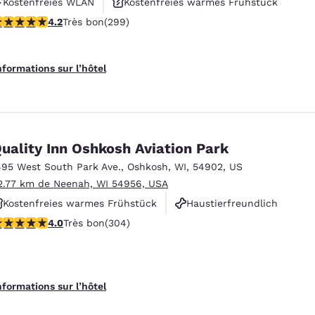
Kostenfreies WLAN
Kostenfreies warmes Frühstück
.19 étoiles. Très bon. 299 commentaires
4.2
Très bon
(299)
Rauchfrei
nformations sur l’hôtel
uality Inn Oshkosh Aviation Park
495 West South Park Ave.
,
Oshkosh
,
WI
,
54902
,
US
2.77 km de Neenah, WI 54956, USA
Kostenfreies warmes Frühstück
Haustierfreundlich
.01 étoiles. Très bon. 304 commentaires
4.0
Très bon
(304)
Rauchfrei
nformations sur l’hôtel