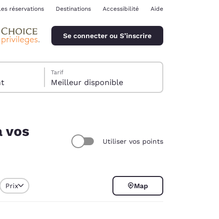
les réservations
Destinations
Accessibilité
Aide
Se connecter ou S’inscrire
Tarif
ent
Meilleur disponible
à vos
Utiliser vos points
ina
Prix
Map