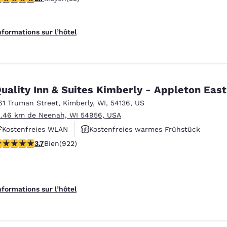
Rauchfrei
nformations sur l’hôtel
uality Inn & Suites Kimberly - Appleton East
61 Truman Street
,
Kimberly
,
WI
,
54136
,
US
2.46 km de Neenah, WI 54956, USA
Kostenfreies WLAN
Kostenfreies warmes Frühstück
.74 étoiles. Bien. 922 commentaires
3.7
Bien
(922)
Haustierfreundlich
nformations sur l’hôtel