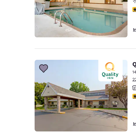
4
I
Q
1
2
4
I