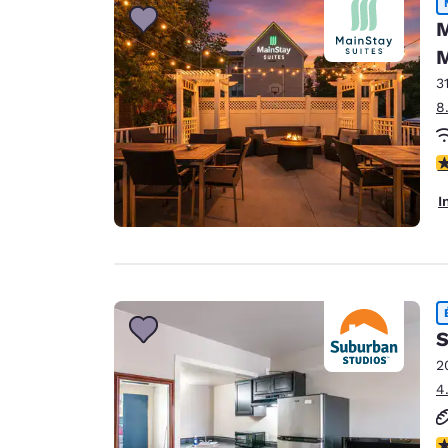
M
M
3
8
3
I
S
2
4
2