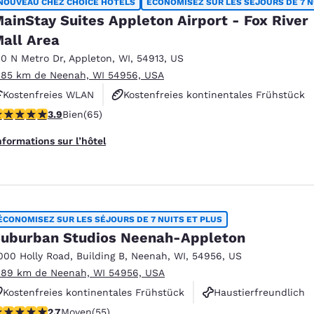
NOUVEAU CHEZ CHOICE HOTELS
ÉCONOMISEZ SUR LES SÉJOURS DE 7 N
ainStay Suites Appleton Airport - Fox River
all Area
10 N Metro Dr
,
Appleton
,
WI
,
54913
,
US
.85 km de Neenah, WI 54956, USA
Kostenfreies WLAN
Kostenfreies kontinentales Frühstück
.88 étoiles. Bien. 65 commentaires
3.9
Bien
(65)
Kostenfreies „Grab & Go“-Frühstück zum Mitnehmen
nformations sur l’hôtel
ÉCONOMISEZ SUR LES SÉJOURS DE 7 NUITS ET PLUS
uburban Studios Neenah-Appleton
000 Holly Road
,
Building B
,
Neenah
,
WI
,
54956
,
US
.89 km de Neenah, WI 54956, USA
Kostenfreies kontinentales Frühstück
Haustierfreundlich
.71 étoiles. Moyen. 55 commentaires
2.7
Moyen
(55)