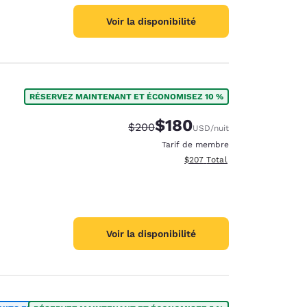
Voir la disponibilité
RÉSERVEZ MAINTENANT ET ÉCONOMISEZ 10 %
$180
Tarif barré :
Tarif réduit :
$200
USD
/nuit
Tarif de membre
Afficher les détails totaux est
$207
Total
Voir la disponibilité