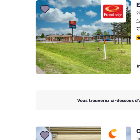
Canada
E
Français
2
Europe
4
Deutschla
Deutsch
2
Spain
English
I
Ireland
English
United Ki
English
Vous trouverez ci-dessous d'
Asie-Pacifique
Australia
English
C
3