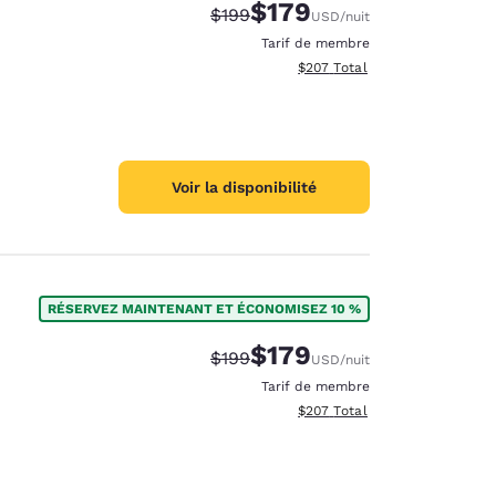
$179
Tarif barré :
Tarif réduit :
$199
USD
/nuit
Tarif de membre
Afficher les détails totaux est
$207
Total
Voir la disponibilité
RÉSERVEZ MAINTENANT ET ÉCONOMISEZ 10 %
$179
Tarif barré :
Tarif réduit :
$199
USD
/nuit
Tarif de membre
Afficher les détails totaux est
$207
Total