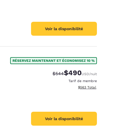
Voir la disponibilité
RÉSERVEZ MAINTENANT ET ÉCONOMISEZ 10 %
$490
Tarif barré :
Tarif réduit :
$544
USD
/nuit
Tarif de membre
Afficher les détails totaux est
$563
Total
Voir la disponibilité