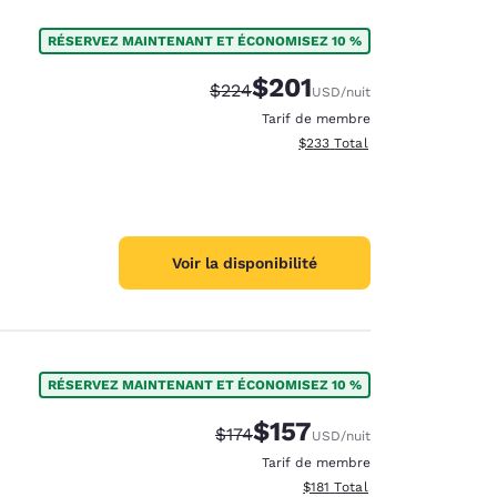
RÉSERVEZ MAINTENANT ET ÉCONOMISEZ 10 %
$201
Tarif barré :
Tarif réduit :
$224
USD
/nuit
Tarif de membre
Afficher les détails totaux est
$233
Total
Voir la disponibilité
RÉSERVEZ MAINTENANT ET ÉCONOMISEZ 10 %
$157
Tarif barré :
Tarif réduit :
$174
USD
/nuit
Tarif de membre
Afficher les détails totaux es
$181
Total