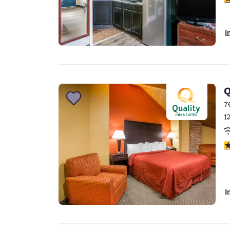
I
Q
7
1
3
I