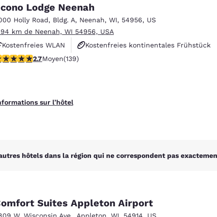
México
Mexico
cono Lodge Neenah
Español
English
000 Holly Road
,
Bldg. A
,
Neenah
,
WI
,
54956
,
US
.94 km de Neenah, WI 54956, USA
Kostenfreies WLAN
Kostenfreies kontinentales Frühstück
nd
Germany
España
English
Español
.68 étoiles. Moyen. 139 commentaires
2.7
Moyen
(139)
Haustierfreundlich
France
France
Français
English
nformations sur l’hôtel
Italia
Italy
Italiano
English
ngdom
autres hôtels dans la région qui ne correspondent pas exactement
India
New Zealan
English
English
omfort Suites Appleton Airport
809 W. Wisconsin Ave.
,
Appleton
,
WI
,
54914
,
US