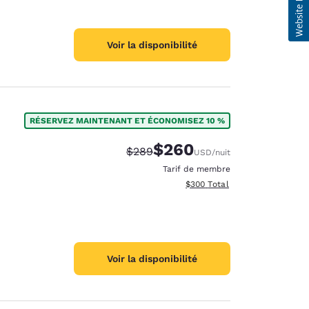
Voir la disponibilité
RÉSERVEZ MAINTENANT ET ÉCONOMISEZ 10 %
$260
Tarif barré :
Tarif réduit :
$289
USD
/nuit
Tarif de membre
Afficher les détails totaux est
$300
Total
Voir la disponibilité