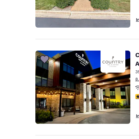
I
C
A
3
8
3
I