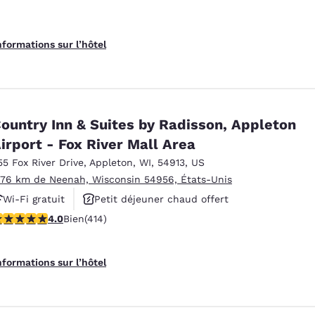
nformations sur l’hôtel
ountry Inn & Suites by Radisson, Appleton
irport - Fox River Mall Area
55 Fox River Drive
,
Appleton
,
WI
,
54913
,
US
.76 km de Neenah, Wisconsin 54956, États-Unis
Wi-Fi gratuit
Petit déjeuner chaud offert
.96 étoiles. Bien. 414 commentaires
4.0
Bien
(414)
Animaux acceptés
nformations sur l’hôtel