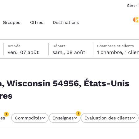
Gérer 
Groupes
Offres
Destinations
vendredi 7 août
samedi 8 août
Date de départ sélectionnée au samedi 8 août
Date d’arrivée sélectionnée au vendredi 7 août
Arrivée
Départ
Chambres et clients
ven., 07 août
sam., 08 août
1 chambre, 1 cli
acement actuels
s-Unis correspondant à vos filtres
z votre langue préférée
, Wisconsin 54956, États-Unis
res
tes
Estados Unidos
América Lat
Español
Español
1
1
res
Commodités
Enseignes
Évaluation des clients
atina
Latin America
Canada
tre actuellement sélectionné
English
English
1 filtre actuellement sélectionné