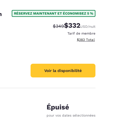
on
RÉSERVEZ MAINTENANT ET ÉCONOMISEZ 5 %
$332
Tarif barré :
Tarif réduit :
$349
USD
/nuit
Tarif de membre
Afficher les détails totaux est
$383
Total
Voir la disponibilité
Épuisé
pour vos dates sélectionnées