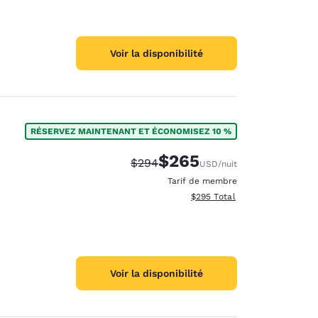
Voir la disponibilité
RÉSERVEZ MAINTENANT ET ÉCONOMISEZ 10 %
$265
Tarif barré :
Tarif réduit :
$294
USD
/nuit
Tarif de membre
Afficher les détails totaux est
$295
Total
Voir la disponibilité