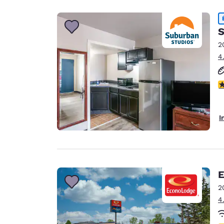
S
2
4
2
I
E
2
4