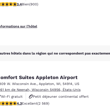
.41 étoiles. Bien. 900 commentaires
3.4
Bien
(900)
Animaux acceptés
nformations sur l’hôtel
autres hôtels dans la région qui ne correspondent pas exactement
omfort Suites Appleton Airport
809 W. Wisconsin Ave.
,
Appleton
,
WI
,
54914
,
US
.61 km de Neenah, Wisconsin 54956, États-Unis
Wi-Fi gratuit
Petit déjeuner continental offert
.25 étoiles. Excellent. 2569 commentaires
4.3
Excellent
(2 569)
Petit déjeuner chaud offert