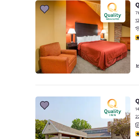
Canada
Q
Français
7
Europe
1
Deutschla
Deutsch
3
Spain
English
I
Ireland
English
United Ki
English
Q
Asie-Pacifique
1
2
Australia
English
4