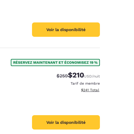
Voir la disponibilité
RÉSERVEZ MAINTENANT ET ÉCONOMISEZ 19 %
$210
Tarif barré :
Tarif réduit :
$259
USD
/nuit
Tarif de membre
Afficher les détails totaux es
$241
Total
Voir la disponibilité