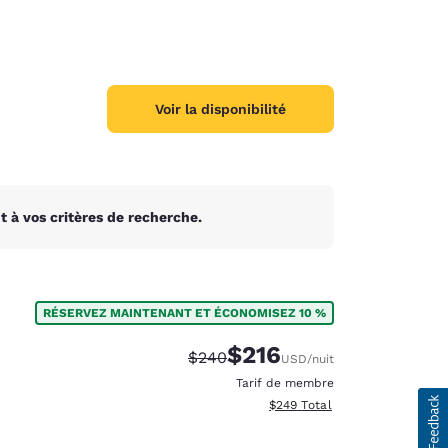
Voir la disponibilité
 à vos critères de recherche.
RÉSERVEZ MAINTENANT ET ÉCONOMISEZ 10 %
$216
Tarif barré :
Tarif réduit :
$240
USD
/nuit
Tarif de membre
Afficher les détails totaux est
$249
Total