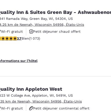
Quality Inn & Suites Green Bay - Ashwauben
841 Ramada Way
,
Green Bay
,
WI
,
54304
,
US
4.25 km de Neenah, Wisconsin 54956, États-Unis
Wi-Fi gratuit
Petit déjeuner chaud offert
.66 étoiles. Bien. 1073 commentaires
3.7
Bien
(1 073)
Animaux acceptés
nformations sur l’hôtel
uality Inn Appleton West
623 W College Ave
,
Appleton
,
WI
,
54914
,
US
.35 km de Neenah, Wisconsin 54956, États-Unis
Wi-Fi gratuit
Petit déjeuner continental offert