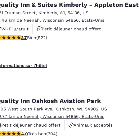
México
Mexico
uality Inn & Suites Kimberly - Appleton East
Español
English
61 Truman Street
,
Kimberly
,
WI
,
54136
,
US
2.46 km de Neenah, Wisconsin 54956, États-Unis
Wi-Fi gratuit
Petit déjeuner chaud offert
nd
Germany
España
English
Español
.74 étoiles. Bien. 922 commentaires
3.7
Bien
(922)
Animaux acceptés
France
France
Français
English
nformations sur l’hôtel
Italia
Italy
Italiano
English
ngdom
uality Inn Oshkosh Aviation Park
495 West South Park Ave.
,
Oshkosh
,
WI
,
54902
,
US
2.77 km de Neenah, Wisconsin 54956, États-Unis
India
New Zealan
Petit déjeuner chaud offert
Animaux acceptés
English
English
.01 étoiles. Très bon. 304 commentaires
4.0
Très bon
(304)
Non-fumeurs