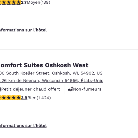
.68 étoiles. Moyen. 139 commentaires
2.7
Moyen
(139)
Animaux acceptés
nformations sur l’hôtel
omfort Suites Oshkosh West
00 South Koeller Street
,
Oshkosh
,
WI
,
54902
,
US
1.26 km de Neenah, Wisconsin 54956, États-Unis
Petit déjeuner chaud offert
Non-fumeurs
.87 étoiles. Bien. 1424 commentaires
3.9
Bien
(1 424)
Centre de conditionnement physique
nformations sur l’hôtel