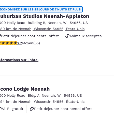
ÉCONOMISEZ SUR LES SÉJOURS DE 7 NUITS ET PLUS
uburban Studios Neenah-Appleton
000 Holly Road
,
Building B
,
Neenah
,
WI
,
54956
,
US
.89 km de Neenah, Wisconsin 54956, États-Unis
Petit déjeuner continental offert
Animaux acceptés
.71 étoiles. Moyen. 55 commentaires
2.7
Moyen
(55)
Non-fumeurs
nformations sur l’hôtel
cono Lodge Neenah
000 Holly Road
,
Bldg. A
,
Neenah
,
WI
,
54956
,
US
.94 km de Neenah, Wisconsin 54956, États-Unis
Wi-Fi gratuit
Petit déjeuner continental offert