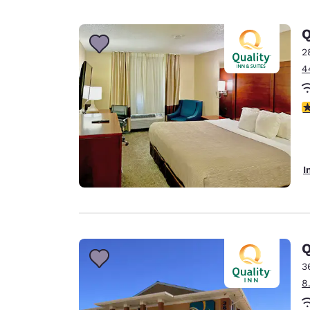
2
4
3
I
Q
3
8