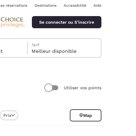
les réservations
Destinations
Accessibilité
Aide
Se connecter ou S’inscrire
Tarif
ent
Meilleur disponible
Utiliser vos points
ina
Prix
Map