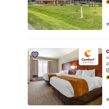
2
I
C
4
2
3
I