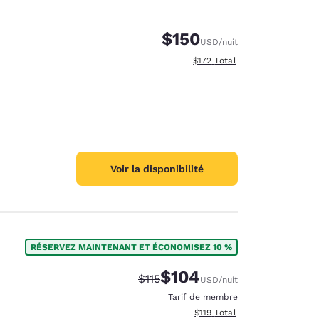
$150
USD
/nuit
Afficher les détails totaux es
$172
Total
Voir la disponibilité
RÉSERVEZ MAINTENANT ET ÉCONOMISEZ 10 %
$104
Tarif barré :
Tarif réduit :
$115
USD
/nuit
Tarif de membre
Afficher les détails totaux es
$119
Total