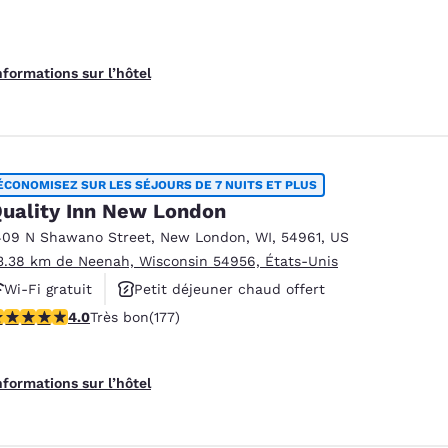
nformations sur l’hôtel
ÉCONOMISEZ SUR LES SÉJOURS DE 7 NUITS ET PLUS
uality Inn New London
409 N Shawano Street
,
New London
,
WI
,
54961
,
US
3.38 km de Neenah, Wisconsin 54956, États-Unis
Wi-Fi gratuit
Petit déjeuner chaud offert
.03 étoiles. Très bon. 177 commentaires
4.0
Très bon
(177)
Animaux acceptés
nformations sur l’hôtel