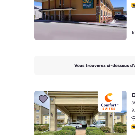
3
I
Vous trouverez ci-dessous d'
C
3
9
4