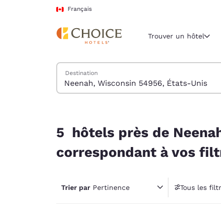
Chargement terminé
Passer à Contenu Principal
Français
Trouver un hôtel
Trouver des hôtels
Destination
Région et empl
Canada
Français
5 hôtels près de Neenah, Wisconsin 54956, État
Sélectionne
5 hôtels près de Neenah
Amériques
correspondant à vos filt
United Sta
English
Trier par
Pertinence
Tous les filt
América L
1 fil
Português