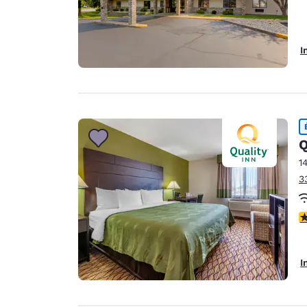
I
Q
1
3
4
I