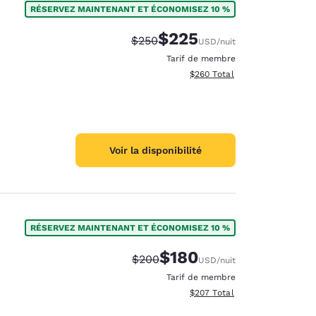
RÉSERVEZ MAINTENANT ET ÉCONOMISEZ 10 %
$225
Tarif barré :
Tarif réduit :
$250
USD
/nuit
Tarif de membre
Afficher les détails totaux est
$260
Total
Voir la disponibilité
RÉSERVEZ MAINTENANT ET ÉCONOMISEZ 10 %
$180
Tarif barré :
Tarif réduit :
$200
USD
/nuit
d
Tarif de membre
Afficher les détails totaux est
$207
Total