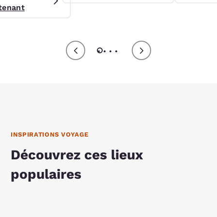
égiature Preferred.
tenant
INSPIRATIONS VOYAGE
Découvrez ces lieux
populaires