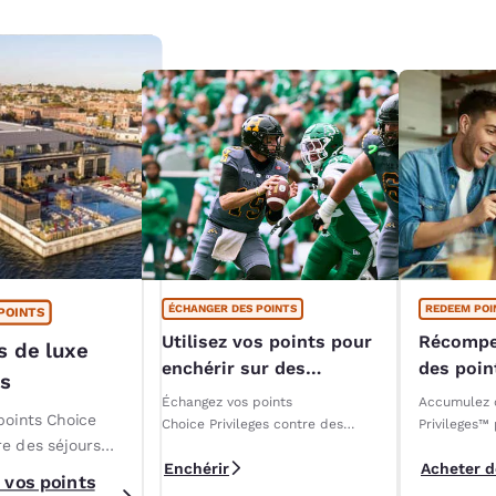
ÉCHANGER DES POINTS
REDEEM POI
POINTS
Utilisez vos points pour
Récompe
s de luxe
enchérir sur des
des poi
es
expériences VIP de la
Échangez vos points
Accumulez 
LCF
points Choice
Choice Privileges contre des
Privileges™
re des séjours
forfaits exclusifs pour les
contre des s
Enchérir
Acheter d
éliminatoires 2025 de la LCF!
des cartes-
ans des hôtels et
 vos points