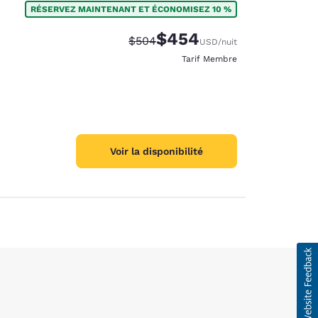
RÉSERVEZ MAINTENANT ET ÉCONOMISEZ 10 %
$454
Tarif barré :
Tarif réduit :
$504
USD
/nuit
Tarif Membre
des cookies
Voir la disponibilité
d