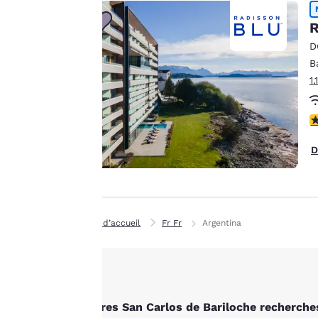
Canada
Autrement dit, nous
Français
pouvons retenir des
R
informations vous
Europe
D
concernant, vous
B
Deutschla
montrer des
1
Deutsch
produits répondant
à vos intérêts et
Spain
Accepter tous les cooki
4
continuer à
English
améliorer nos
D
services. Vous
Ireland
pouvez modifier à
English
tout moment ces
United Ki
paramètres en
English
Page d’accueil
Fr Fr
Argentina
consultant notre
« Politique en
Asie-Pacifique
matière de cookies »
Australia
et en suivant les
English
instructions qu’elle
Autres San Carlos de Bariloche recherche
contient. En