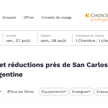
Groupes
Offres
Conseils de voyage
vendredi 7 août
samedi 8 août
samedi 8 août date de départ sélectionnée
vendredi 7 août date d’arrivée sélectionnée
Arrivée
Départ
Chambres et clients
ven., 07 août
sam., 08 août
1 Chambre , 1 
actuels
an Carlos de Bariloche, Río Negro, Argentine
z votre langue préférée
 et réductions près de San Carlos
gentine
tes
Estados Unidos
América Lat
Español
Español
Tous les filtres
Équipements
Enseignes
Évalua
atina
Latin America
Canada
English
English