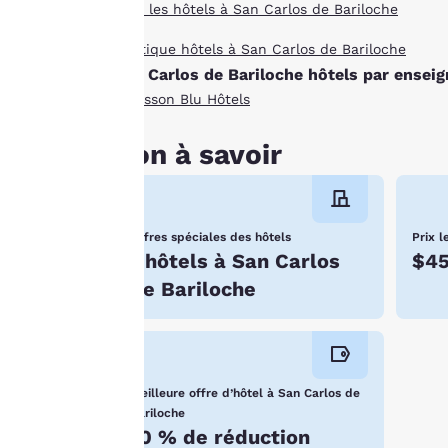
Tous les hôtels à San Carlos de Bariloche
cliquant sur
« Accepter tous les
Boutique hôtels à San Carlos de Bariloche
cookies », vous
San Carlos de Bariloche hôtels par enseig
consentez au
Radisson Blu Hôtels
stockage des cookies
sur votre appareil.
Bon à savoir
En cliquant sur
« Refuser tous les
cookies », les
cookies pour
Offres spéciales des hôtels
Prix l
lesquels le
1 hôtels à San Carlos
$4
consentement est
de Bariloche
requis ne seront pas
stockés sur votre
appareil.
Pour plus
Meilleure offre d’hôtel à San Carlos de
Bariloche
d’informations,
10 % de réduction
consultez notre