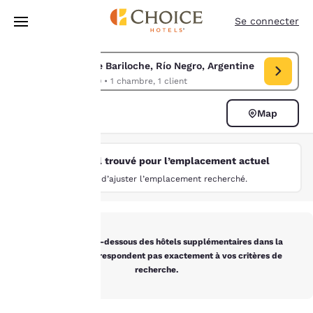
Chargement terminé
Sauter à Contenu Principal
Se connecter
San Carlos de Bariloche, Río Negro, Argentine
Modifier la recherche pour San Carlos de Bariloche, Río Negro, Argenti
aoû 08 - aoû 09
•
1 chambre, 1 client
La
4
Map
Triez et filtrez
protection
4 filtres sélectionnés
de votre
Aucun hôtel trouvé pour l’emplacement actuel
Essayez d’ajuster l’emplacement recherché.
vie privée
est notre
priorité.
Vous trouverez ci-dessous des hôtels supplémentaires dans la
région qui ne correspondent pas exactement à vos critères de
recherche.
Notre site internet
utilise des cookies, y
compris des cookies de