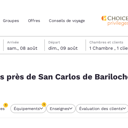
Groupes
Offres
Conseils de voyage
samedi 8 août
dimanche 9 août
dimanche 9 août date de départ sélectionnée
samedi 8 août date d’arrivée sélectionnée
Arrivée
Départ
Chambres et clients
sam., 08 août
dim., 09 août
1 Chambre , 1 
actuels
Bariloche, Río Negro, Argentine
z votre langue préférée
s près de San Carlos de Bariloch
tes
Estados Unidos
América Lat
Español
Español
1
1
res
Équipements
Enseignes
Évaluation des clients
atina
Latin America
Canada
re sélectionné
English
English
1 filtre sélectionné
es
Refuser tous les cookies
Paramètres 