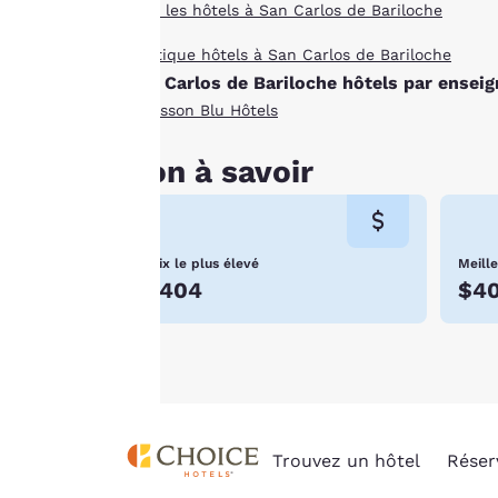
Tous les hôtels à San Carlos de Bariloche
cookies », les
cookies pour
Boutique hôtels à San Carlos de Bariloche
lesquels le
San Carlos de Bariloche hôtels par enseig
consentement est
Radisson Blu Hôtels
requis ne seront pas
stockés sur votre
Bon à savoir
appareil.
Pour plus
d’informations,
Prix le plus élevé
Meille
consultez notre
$404
$4
Politique en matière
de cookies
.
Trouvez un hôtel
Réser