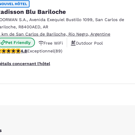
México
Mexico
NOUVEL HÔTEL
Español
English
adisson Blu Bariloche
OORMAN S.A.
,
Avenida Exequiel Bustillo 1099
,
San Carlos de
ariloche
,
R8400AED
,
AR
nd
Germany
España
.1 km de San Carlos de Bariloche, Río Negro, Argentine
English
Español
Pet Friendly
Free WiFi
Outdoor Pool
France
France
.82 étoiles. Exceptionnel. 89 commentaires
4.8
Exceptionnel
(89)
Français
English
étails concernant l'hôtel
Italia
Italy
Italiano
English
ngdom
India
New Zealan
English
English
s