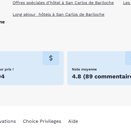
Offres spéciales d’hôtel à San Carlos de Bariloche
Les
Long séjour hôtels à San Carlos de Bariloche
ne
ur prix !
Note moyenne
04
4.8
(
89 commentair
vations
Choice Privileges
Aide