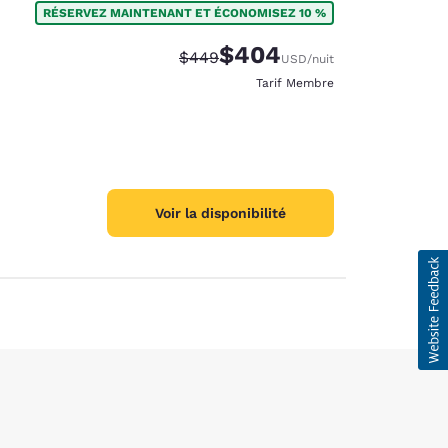
RÉSERVEZ MAINTENANT ET ÉCONOMISEZ 10 %
$404
Tarif barré :
Tarif réduit :
$449
USD
/nuit
Tarif Membre
Voir la disponibilité
d