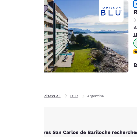
Canada
améliorer nos
Français
R
services. Vous
Europe
pouvez modifier à
D
tout moment ces
B
Deutschla
paramètres en
1
Deutsch
consultant notre
« Politique en
Spain
4
matière de cookies »
English
et en suivant les
D
Ireland
instructions qu’elle
English
contient. En
cliquant sur
United Ki
« Accepter tous les
English
Page d’accueil
Fr Fr
Argentina
cookies », vous
Asie-Pacifique
consentez au
stockage des cookies
Australia
sur votre appareil.
English
En cliquant sur
Autres San Carlos de Bariloche recherche
« Refuser tous les