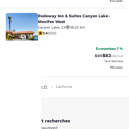
$74
total
Rodeway Inn & Suites Canyon Lake-
Rodeway Inn & Suites Canyon Lake
Menifee West
Canyon Lake
,
CA
38.33 km
2.43 étoiles. Moyen. 522 commentaires
2.4
(
522
)
26
Économisez 7 %
$83
Tarif barré :
Tarif réduit :
$89
USD
/nuit
Tarif Membre
La
Afficher les d
$91
total
protection
de votre
Page d’accueil
Fr Fr
California
vie privée
est notre
Autres Beaumont recherches
priorité.
Tous les hôtels à Beaumont