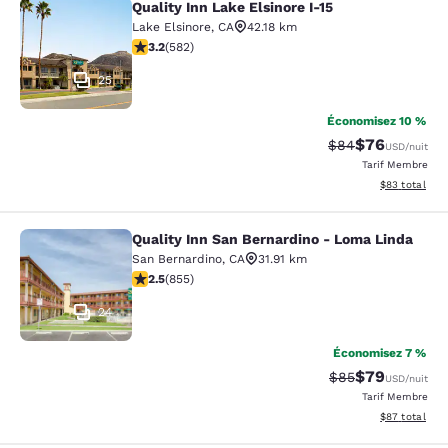
Quality Inn Lake Elsinore I-15
Quality Inn Lake Elsinore I-15
Lake Elsinore
,
CA
42.18 km
3.23 étoiles. Bien. 582 commentaires
3.2
(
582
)
25
Économisez 10 %
$76
Tarif barré :
Tarif réduit :
$84
USD
/nuit
Tarif Membre
Afficher les d
$83
total
Quality Inn San Bernardino - Loma Linda
Quality Inn San Bernardino - Loma 
San Bernardino
,
CA
31.91 km
2.49 étoiles. Moyen. 855 commentaires
2.5
(
855
)
24
Économisez 7 %
$79
Tarif barré :
Tarif réduit :
$85
USD
/nuit
Tarif Membre
Afficher les d
$87
total