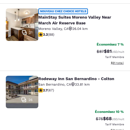
MainStay Suites Moreno Valley Near
NOUVEAU CHEZ CHOICE HOTELS
MainStay Suites Moreno Valley Near
March Air Reserve Base
Moreno Valley
,
CA
26.04 km
21
3.16 étoiles. Bien. 88 commentaires
3.2
(
88
)
Économisez 7 %
$81
Tarif barré :
Tarif réduit :
$87
USD
/nuit
Tarif Membre
Afficher les d
$91
total
Rodeway Inn San Bernardino - Colton
Rodeway Inn San Bernardino - Colt
San Bernardino
,
CA
33.81 km
2.72 étoiles. Moyen. 67 commentaires
2.7
(
67
)
26
Économisez 10 %
$68
Tarif barré :
Tarif réduit :
$75
USD
/nuit
Tarif Membre
Afficher les d