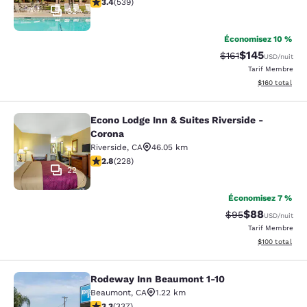
3.35 étoiles. Bien. 539 commentaires
3.4
(
539
)
32
Économisez 10 %
$145
Tarif barré :
Tarif réduit :
$161
USD
/nuit
Tarif Membre
Afficher les dé
$160
total
Econo Lodge Inn & Suites Riverside -
Econo Lodge Inn & Suites Riverside 
Corona
Riverside
,
CA
46.05 km
2.76 étoiles. Moyen. 228 commentaires
2.8
(
228
)
22
Économisez 7 %
$88
Tarif barré :
Tarif réduit :
$95
USD
/nuit
Tarif Membre
Afficher les dé
$100
total
Rodeway Inn Beaumont 1-10
Rodeway Inn Beaumont 1-10
Beaumont
,
CA
1.22 km
3.26 étoiles. Bien. 337 commentaires
3.3
(
337
)