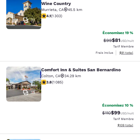
Wine Country
Murrieta
,
CA
45.5 km
4.07 étoiles. Très Bien. 1303 commentaires
4.1
(
1 303
)
32
Économisez 19 %
$81
Tarif barré :
Tarif réduit :
$99
USD
/nuit
Tarif Membre
Afficher les d
Frais inclus
$91
total
Comfort Inn & Suites San Bernardino
Comfort Inn & Suites San Bernardin
Colton
,
CA
34.29 km
3.82 étoiles. Bien. 1085 commentaires
3.8
(
1 085
)
35
Économisez 10 %
$99
Tarif barré :
Tarif réduit :
$110
USD
/nuit
Tarif Membre
Afficher les dé
$109
total