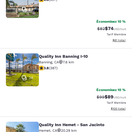
24
Économisez 10 %
$74
Tarif barré :
Tarif réduit :
$82
USD
/nuit
Tarif Membre
Afficher les d
$81
total
Quality Inn Banning I-10
Quality Inn Banning I-10
Banning
,
CA
7.6 km
3.81 étoiles. Bien. 387 commentaires
3.8
(
387
)
28
Économisez 10 %
$89
Tarif barré :
Tarif réduit :
$99
USD
/nuit
Tarif Membre
Afficher les dé
$100
total
Quality Inn Hemet - San Jacinto
Quality Inn Hemet - San Jacinto
Hemet
,
CA
20.29 km