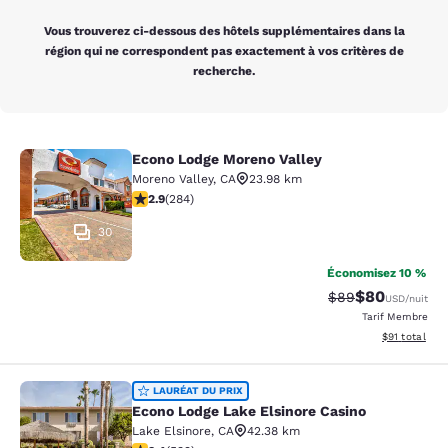
Vous trouverez ci-dessous des hôtels supplémentaires dans la
région qui ne correspondent pas exactement à vos critères de
recherche.
Econo Lodge Moreno Valley
Econo Lodge Moreno Valley
Moreno Valley
,
CA
23.98 km
2.92 étoiles. Moyen. 284 commentaires
2.9
(
284
)
30
Économisez 10 %
$80
Tarif barré :
Tarif réduit :
$89
USD
/nuit
Tarif Membre
Afficher les d
$91
total
Econo Lodge Lake Elsinore Casino
LAURÉAT DU PRIX
Econo Lodge Lake Elsinore Casino
Lake Elsinore
,
CA
42.38 km