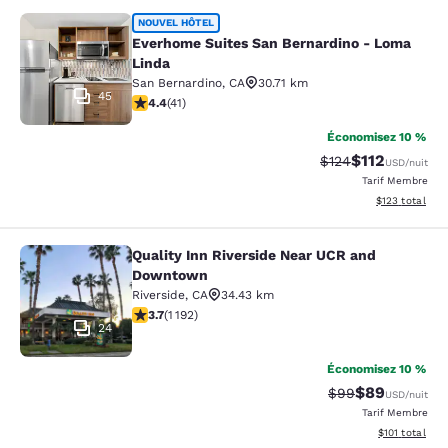
Everhome Suites San Bernardino - 
NOUVEL HÔTEL
Everhome Suites San Bernardino - Loma
Linda
San Bernardino
,
CA
30.71 km
45
4.39 étoiles. Excellent. 41 commentaires
4.4
(
41
)
Économisez 10 %
$112
Tarif barré :
Tarif réduit :
$124
USD
/nuit
Tarif Membre
Afficher les dé
$123
total
Quality Inn Riverside Near UCR and
Quality Inn Riverside Near UCR an
Downtown
Riverside
,
CA
34.43 km
3.66 étoiles. Bien. 1192 commentaires
3.7
(
1 192
)
24
Économisez 10 %
$89
Tarif barré :
Tarif réduit :
$99
USD
/nuit
Tarif Membre
Afficher les d
$101
total