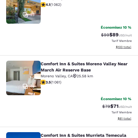
4.07 étoiles. Très Bien. 1062 commentaires
4.1
(
1 062
)
23
Économisez 10 %
$89
Tarif barré :
Tarif réduit :
$99
USD
/nuit
Tarif Membre
Afficher les dé
$100
total
Comfort Inn & Suites Moreno Valley Near
Comfort Inn & Suites Moreno Valley
March Air Reserve Base
Moreno Valley
,
CA
25.58 km
3.54 étoiles. Bien. 1061 commentaires
3.5
(
1 061
)
46
Économisez 10 %
$71
Tarif barré :
Tarif réduit :
$79
USD
/nuit
Tarif Membre
Afficher les d
$81
total
Comfort Inn & Suites Murrieta Temecula
Comfort Inn & Suites Murrieta Tem