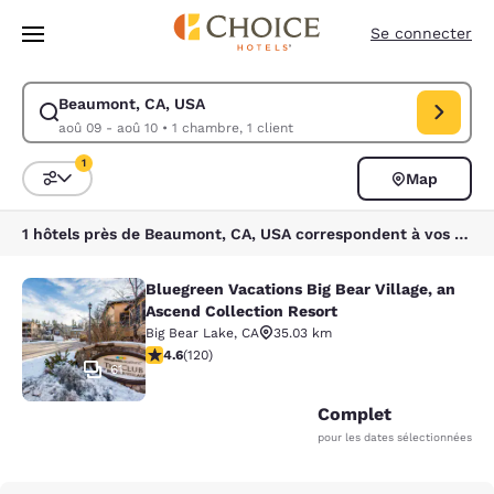
Chargement terminé
Sauter à Contenu Principal
Se connecter
Beaumont, CA, USA
Modifier la recherche pour Beaumont, CA, USA. Date d’arrivée aoû 09,
aoû 09 - aoû 10
•
1 chambre, 1 client
1
Map
Triez et filtrez
1 filtre sélectionné
1 hôtels près de Beaumont, CA, USA correspondent à vos filtres
Bluegreen Vacations Big Bear Village, an
Bluegreen Vacations Big Bear Villag
Ascend Collection Resort
Big Bear Lake
,
CA
35.03 km
4.63 étoiles. Exceptionnel. 120 commentaires
4.6
(
120
)
61
Complet
pour les dates sélectionnées