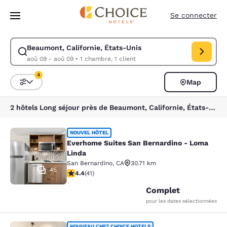
Chargement terminé
Sauter à Contenu Principal
Se connecter
Beaumont, Californie, États-Unis
Modifier la recherche pour Beaumont, Californie, États-Unis. Date d’ar
aoû 09 - aoû 09
•
1 chambre, 1 client
4
Map
Triez et filtrez
4 filtres sélectionnés
2 hôtels Long séjour près de Beaumont, Californie, États-Unis correspondent à vos filtres
Everhome Suites San Bernardino - 
NOUVEL HÔTEL
Everhome Suites San Bernardino - Loma
Linda
San Bernardino
,
CA
30.71 km
45
4.39 étoiles. Excellent. 41 commentaires
4.4
(
41
)
Complet
pour les dates sélectionnées
NOUVEAU CHEZ CHOICE HOTELS