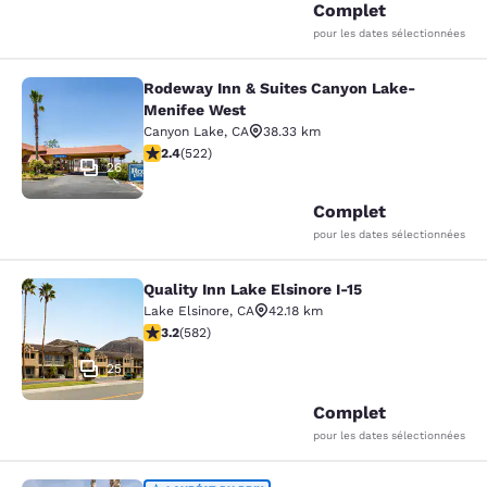
Complet
pour les dates sélectionnées
Rodeway Inn & Suites Canyon Lake-
Rodeway Inn & Suites Canyon Lake
Menifee West
Canyon Lake
,
CA
38.33 km
2.43 étoiles. Moyen. 522 commentaires
2.4
(
522
)
26
Complet
pour les dates sélectionnées
Quality Inn Lake Elsinore I-15
Quality Inn Lake Elsinore I-15
Lake Elsinore
,
CA
42.18 km
3.23 étoiles. Bien. 582 commentaires
3.2
(
582
)
25
Complet
pour les dates sélectionnées