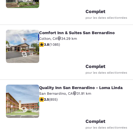
Complet
pour les dates sélectionnées
Comfort Inn & Suites San Bernardino
Comfort Inn & Suites San Bernardin
Colton
,
CA
34.29 km
3.82 étoiles. Bien. 1085 commentaires
3.8
(
1 085
)
35
Complet
pour les dates sélectionnées
Quality Inn San Bernardino - Loma Linda
Quality Inn San Bernardino - Loma 
San Bernardino
,
CA
31.91 km
2.49 étoiles. Moyen. 855 commentaires
2.5
(
855
)
24
Complet
pour les dates sélectionnées