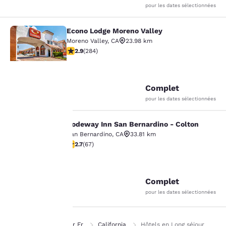
pour les dates sélectionnées
Econo Lodge Moreno Valley
Econo Lodge Moreno Valley
Moreno Valley
,
CA
23.98 km
2.92 étoiles. Moyen. 284 commentaires
2.9
(
284
)
30
Complet
pour les dates sélectionnées
La
protection
Rodeway Inn San Bernardino - Colton
Rodeway Inn San Bernardino - Colt
San Bernardino
,
CA
33.81 km
de votre
2.72 étoiles. Moyen. 67 commentaires
2.7
(
67
)
vie privée
26
Complet
est notre
pour les dates sélectionnées
priorité.
Page d’accueil
Fr Fr
California
Hôtels en Long séjour