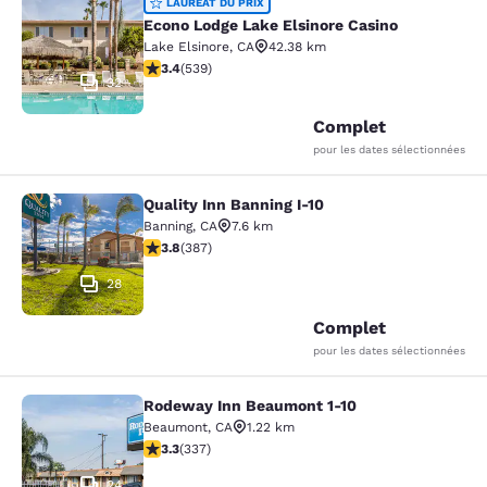
Econo Lodge Lake Elsinore Casino
LAURÉAT DU PRIX
Econo Lodge Lake Elsinore Casino
Lake Elsinore
,
CA
42.38 km
3.35 étoiles. Bien. 539 commentaires
3.4
(
539
)
32
Complet
pour les dates sélectionnées
Quality Inn Banning I-10
Quality Inn Banning I-10
Banning
,
CA
7.6 km
3.81 étoiles. Bien. 387 commentaires
3.8
(
387
)
28
Complet
pour les dates sélectionnées
Rodeway Inn Beaumont 1-10
Rodeway Inn Beaumont 1-10
Beaumont
,
CA
1.22 km
3.26 étoiles. Bien. 337 commentaires
3.3
(
337
)
24