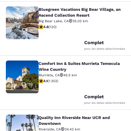
Bluegreen Vacations Big Bear Village, an
Bluegreen Vacations Big Bear Villag
Ascend Collection Resort
Big Bear Lake
,
CA
35.03 km
4.63 étoiles. Exceptionnel. 120 commentaires
4.6
(
120
)
61
Complet
pour les dates sélectionnées
Comfort Inn & Suites Murrieta Temecula
Comfort Inn & Suites Murrieta Tem
Wine Country
Murrieta
,
CA
45.5 km
4.07 étoiles. Très Bien. 1303 commentaires
4.1
(
1 303
)
32
Complet
pour les dates sélectionnées
Quality Inn Riverside Near UCR and
Quality Inn Riverside Near UCR an
Downtown
Riverside
,
CA
34.43 km