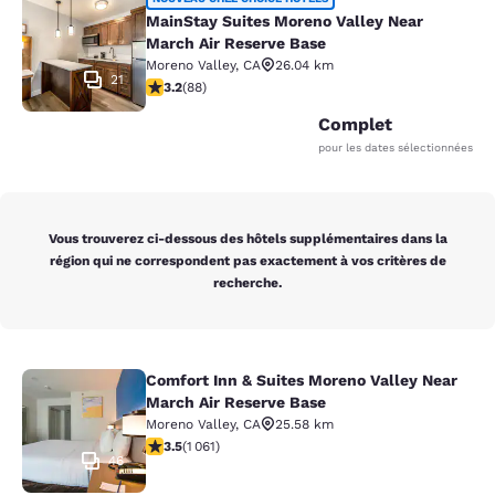
MainStay Suites Moreno Valley Near
MainStay Suites Moreno Valley Near
March Air Reserve Base
Moreno Valley
,
CA
26.04 km
21
3.16 étoiles. Bien. 88 commentaires
3.2
(
88
)
Complet
pour les dates sélectionnées
Vous trouverez ci-dessous des hôtels supplémentaires dans la
région qui ne correspondent pas exactement à vos critères de
recherche.
Comfort Inn & Suites Moreno Valley Near
Comfort Inn & Suites Moreno Valley
March Air Reserve Base
Moreno Valley
,
CA
25.58 km
3.54 étoiles. Bien. 1061 commentaires
3.5
(
1 061
)
46