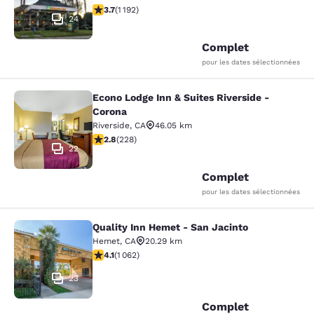
3.66 étoiles. Bien. 1192 commentaires
3.7
(
1 192
)
24
Complet
pour les dates sélectionnées
Econo Lodge Inn & Suites Riverside -
Econo Lodge Inn & Suites Riverside 
Corona
Riverside
,
CA
46.05 km
2.76 étoiles. Moyen. 228 commentaires
2.8
(
228
)
22
Complet
pour les dates sélectionnées
Quality Inn Hemet - San Jacinto
Quality Inn Hemet - San Jacinto
Hemet
,
CA
20.29 km
4.07 étoiles. Très Bien. 1062 commentaires
4.1
(
1 062
)
23
Complet