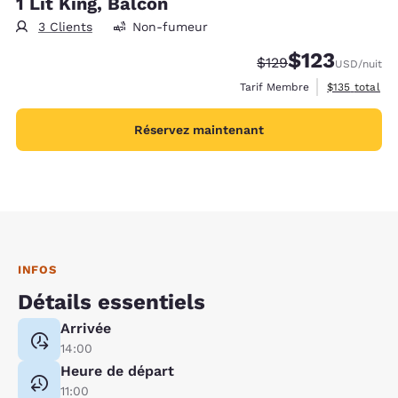
1 Lit King, Balcon
3 Clients
Non-fumeur
$123
Tarif barré :
Tarif réduit :
$129
USD
/nuit
Afficher les d
Tarif Membre
$135
total
Réservez maintenant
INFOS
Détails essentiels
Arrivée
14:00
Heure de départ
11:00