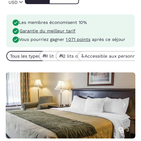
USD
Les membres économisent 10%
Garantie du meilleur tarif
Vous pourriez gagner
1 071 points
après ce séjour
Tous les types de chambres (6)
1 lit (4)
2 lits ou + (2)
Accessible aux personnes 
3