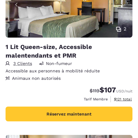
2
1 Lit Queen-size, Accessible
malentendants et PMR
3 Clients
Non-fumeur
Accessible aux personnes à mobilité réduite
Animaux non autorisés
$107
Tarif barré :
Tarif réduit :
$119
USD
/nuit
Afficher les 
Tarif Membre
$121
total
Réservez maintenant