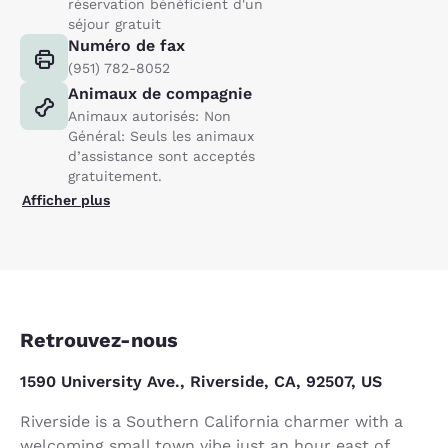
réservation bénéficient d'un
séjour gratuit
Numéro de fax
(951) 782-8052
Animaux de compagnie
Animaux autorisés: Non
Général: Seuls les animaux
d’assistance sont acceptés
gratuitement.
Afficher plus
Retrouvez-nous
1590 University Ave., Riverside, CA, 92507, US
Riverside is a Southern California charmer with a
welcoming small town vibe just an hour east of