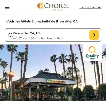
Chargement terminé
Sauter à Contenu Principal
Se connecter
Voir les hôtels à proximité de Riverside, CA
Riverside, CA, US
Modifier la recherche pour Riverside, CA, US. Date d’arrivée aoû 07, D
aoû 07 - aoû 08
•
1 chambre, 1 client