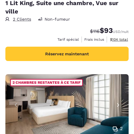
1 Lit King, Suite une chambre, Vue sur
ville
2 Clients
Non-fumeur
$93
Tarif barré :
Tarif réduit :
$116
USD
/nuit
Afficher les d
Tarif spécial
Frais inclus
$104
total
Réservez maintenant
2 CHAMBRES RESTANTES À CE TARIF
2