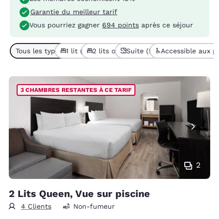
Garantie du meilleur tarif
Vous pourriez gagner
694 points
après ce séjour
Tous les types de chambres (10)
1 lit (6)
2 lits ou + (4)
Suite (5)
Accessible aux pe
3 CHAMBRES RESTANTES À CE TARIF
2
2 Lits Queen, Vue sur piscine
4 Clients
Non-fumeur