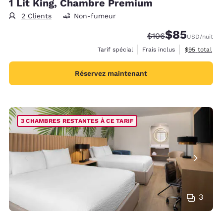
1 Lit King, Chambre Premium
2 Clients
Non-fumeur
$85
Tarif barré :
Tarif réduit :
$106
USD
/nuit
Afficher les 
Tarif spécial
Frais inclus
$95
total
Réservez maintenant
3 CHAMBRES RESTANTES À CE TARIF
3