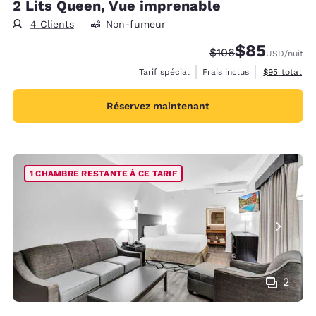
2 Lits Queen, Vue imprenable
4 Clients
Non-fumeur
$85
Tarif barré :
Tarif réduit :
$106
USD
/nuit
Afficher les 
Tarif spécial
Frais inclus
$95
total
Réservez maintenant
1 CHAMBRE RESTANTE À CE TARIF
2