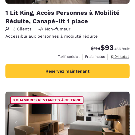
1 Lit King, Accès Personnes à Mobilité
Réduite, Canapé-lit 1 place
3 Clients
Non-fumeur
Accessible aux personnes à mobilité réduite
$93
Tarif barré :
Tarif réduit :
$116
USD
/nuit
Afficher les d
Tarif spécial
Frais inclus
$104
total
Réservez maintenant
3 CHAMBRES RESTANTES À CE TARIF