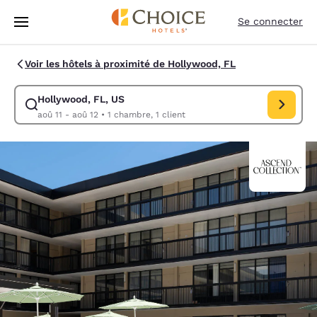
Chargement terminé
Sauter à Contenu Principal
Se connecter
Voir les hôtels à proximité de Hollywood, FL
Hollywood, FL, US
Modifier la recherche pour Hollywood, FL, US. Date d’arrivée aoû 11, D
aoû 11 - aoû 12
•
1 chambre, 1 client