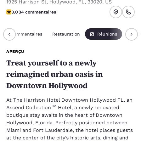
1925 Harrison St
,
Hollywood
,
FL
,
33020
,
US
3 étoiles. Moyen.
3.0
34 commentaires
s
Commentaires
Restauration
Réunions
Forfai
APERÇU
Treat yourself to a newly
reimagined urban oasis in
Downtown Hollywood
At The Harrison Hotel Downtown Hollywood FL, an
TM
Ascend Collection
Hotel, a newly renovated
boutique stay awaits in the heart of Downtown
Hollywood, Florida. Perfectly positioned between
Miami and Fort Lauderdale, the hotel places guests
at the center of the city’s historic arts, dining and