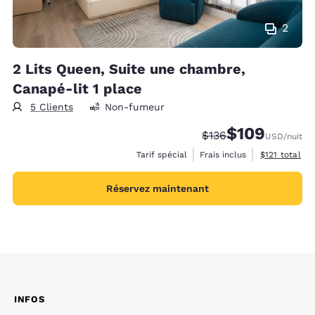
2
2 Lits Queen, Suite une chambre,
Canapé-lit 1 place
5 Clients
Non-fumeur
$109
Tarif barré :
Tarif réduit :
$136
USD
/nuit
Afficher les 
Tarif spécial
Frais inclus
$121
total
Réservez maintenant
INFOS