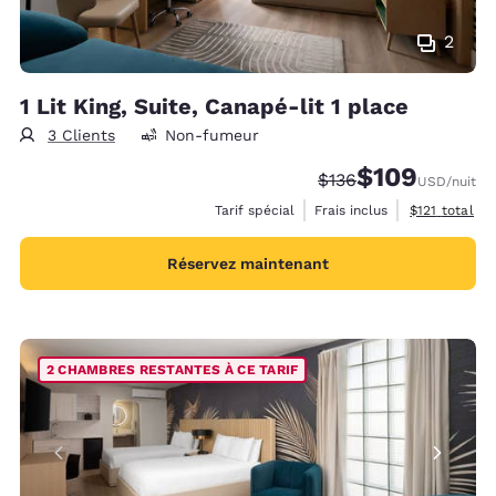
2
1 Lit King, Suite, Canapé-lit 1 place
3 Clients
Non-fumeur
$109
Tarif barré :
Tarif réduit :
$136
USD
/nuit
Afficher les 
Tarif spécial
Frais inclus
$121
total
Réservez maintenant
2 CHAMBRES RESTANTES À CE TARIF