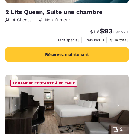
2 Lits Queen, Suite une chambre
4 Clients
Non-fumeur
$93
Tarif barré :
Tarif réduit :
$116
USD
/nuit
Afficher les d
Tarif spécial
Frais inclus
$104
total
Réservez maintenant
1 CHAMBRE RESTANTE À CE TARIF
2