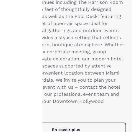
La
flexible event venues including The Harrison Room
with 630 square feet of thoughtfully designed
protection
meeting space, as well as the Pool Deck, featuring
de votre
2,500 square feet of open-air space ideal for
receptions, social gatherings and outdoor events.
vie privée
Each venue provides a stylish setting that reflects
the hotel’s modern, boutique atmosphere. Whether
est notre
you’re planning a corporate meeting, group
priorité.
gathering or private celebration, our modern hotel
offers versatile spaces supported by attentive
service and a convenient location between Miami
Notre site internet
and Fort Lauderdale. We invite you to plan your
utilise des cookies, y
next important event with us – contact the hotel
compris des cookies de
to connect with our professional event team and
tiers, à des fins de
performance et pour
begin planning your Downtown Hollywood
vous offrir une
experience.
expérience en ligne
personnalisée en
envoyant des publicités
En savoir plus
en fonction de vos