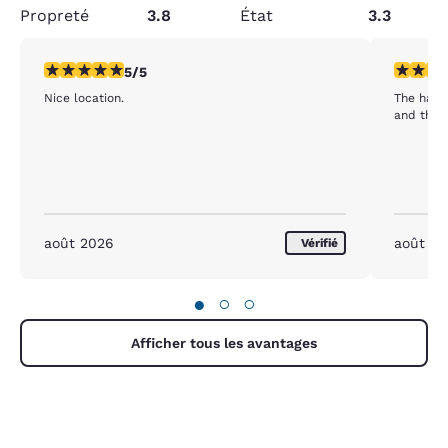
Propreté
3.8
État
3.3
5 étoiles. Exceptionnel. 1 commentaire
5 étoiles
5/5
Nice location.
The harri
and the 
août 2026
août 2
Vérifié
●
○
○
Afficher tous les avantages