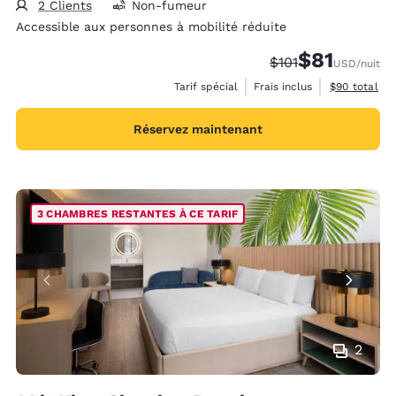
2 Clients
Non-fumeur
Accessible aux personnes à mobilité réduite
$81
Tarif barré :
Tarif réduit :
$101
USD
/nuit
Afficher les 
Tarif spécial
Frais inclus
$90
total
Réservez maintenant
3 CHAMBRES RESTANTES À CE TARIF
2