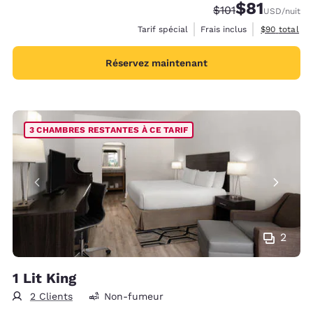
$81
Tarif barré :
Tarif réduit :
$101
USD
/nuit
Afficher les 
Tarif spécial
Frais inclus
$90
total
Réservez maintenant
3 CHAMBRES RESTANTES À CE TARIF
2
1 Lit King
2 Clients
Non-fumeur