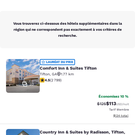
Vous trouverez ci-dessous des hôtels supplémentaires dans la
région qui ne correspondent pas exactement à vos critères de
recherche.
Comfort Inn & Suites Tifton
LAURÉAT DU PRIX
Comfort Inn & Suites Tifton
Tifton
,
GA
1.77 km
4.53 étoiles. Excellent. 2799 commentaires
4.5
(
2 799
)
33
Économisez 10 %
$113
Tarif barré :
Tarif réduit :
$125
USD
/nuit
Tarif Membre
Afficher les dé
$134
total
Country Inn & Suites by Radisson, Tifton,
Country Inn & Suites by Radisson, Ti