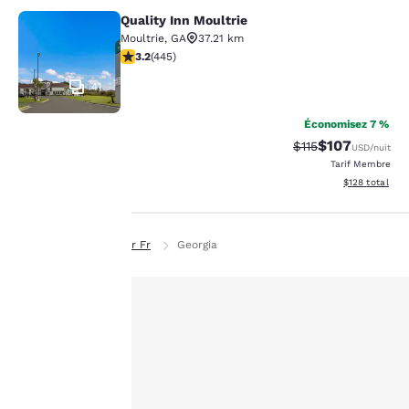
Quality Inn Moultrie
Quality Inn Moultrie
Moultrie
,
GA
37.21 km
3.2 étoiles. Bien. 445 commentaires
3.2
(
445
)
41
Économisez 7 %
$107
Tarif barré :
Tarif réduit :
$115
USD
/nuit
Tarif Membre
Afficher les dé
$128
total
La
Page d’accueil
Fr Fr
Georgia
protection
de votre
vie privée
Hotels in Tifton, GA
est notre
Tifton Hôtels
priorité.