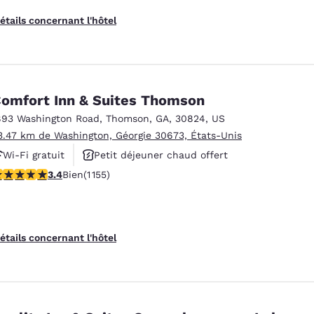
étails concernant l'hôtel
omfort Inn & Suites Thomson
893 Washington Road
,
Thomson
,
GA
,
30824
,
US
3.47 km de Washington, Géorgie 30673, États-Unis
Wi-Fi gratuit
Petit déjeuner chaud offert
.37 étoiles. Bien. 1155 commentaires
3.4
Bien
(1 155)
Animaux acceptés
étails concernant l'hôtel