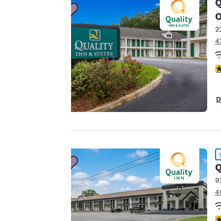
Q
personnalisée en
envoyant des
2
publicités en
4
fonction de vos
préférences de
3
navigation.
Autrement dit, nous
pouvons retenir des
D
informations vous
concernant, vous
montrer des
produits répondant
à vos intérêts et
Accepter tous les cooki
continuer à
Q
améliorer nos
9
services. Vous
4
pouvez modifier à
tout moment ces
4