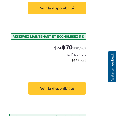
Voir la disponibilité
RÉSERVEZ MAINTENANT ET ÉCONOMISEZ 5 %
$70
Tarif barré :
Tarif réduit :
$74
USD
/nuit
Tarif Membre
Afficher les détails du total 
$85
total
Voir la disponibilité