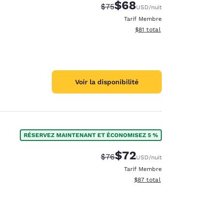
$68
Tarif barré :
Tarif réduit :
$75
USD
/nuit
Tarif Membre
Afficher les détails du total
$81
total
Voir la disponibilité
RÉSERVEZ MAINTENANT ET ÉCONOMISEZ 5 %
$72
Tarif barré :
Tarif réduit :
$76
USD
/nuit
Tarif Membre
Afficher les détails du total 
$87
total