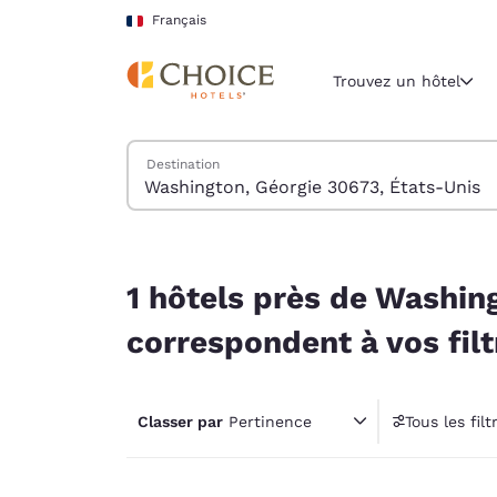
Chargement terminé
Sauter à Contenu Principal
Français
Trouvez un hôtel
Trouver des hôtels
Destination
Région et lieu 
France
Français
1 hôtels près de Washington, Géorgie 30673, Éta
Sélectionne
1 hôtels près de Washin
Amériques
correspondent à vos filt
United Sta
English
Classer par
Pertinence
Tous les filt
América L
1 filt
Português