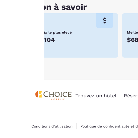
requis ne seront pas
Bon à savoir
stockés sur votre
appareil.
Pour plus
Prix le plus élevé
Meille
$104
$6
d’informations,
consultez notre
Politique en matière
de cookies
.
Trouvez un hôtel
Réser
Conditions d’utilisation
Politique de confidentialité et 