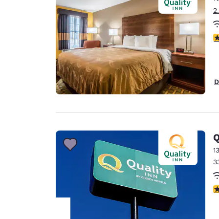
2
3
D
Q
1
3
4