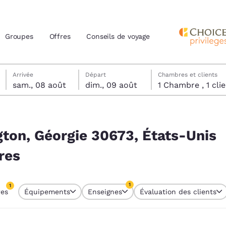
Groupes
Offres
Conseils de voyage
samedi 8 août
dimanche 9 août
dimanche 9 août date de départ sélectionnée
samedi 8 août date d’arrivée sélectionnée
Arrivée
Départ
Chambres et clients
sam., 08 août
dim., 09 août
1 Chambre , 1 
actuels
ts-Unis correspondent à vos filtres
z votre langue préférée
gton, Géorgie 30673, États-Unis
res
tes
Estados Unidos
América Lat
Español
Español
1
1
res
Équipements
Enseignes
Évaluation des clients
atina
Latin America
Canada
re sélectionné
English
English
1 filtre sélectionné