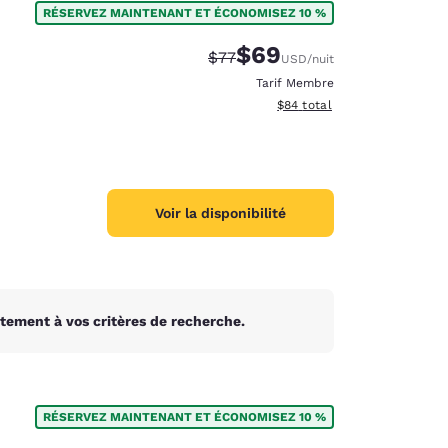
RÉSERVEZ MAINTENANT ET ÉCONOMISEZ 10 %
$69
Tarif barré :
Tarif réduit :
$77
USD
/nuit
Tarif Membre
Afficher les détails du total 
$84
total
Voir la disponibilité
tement à vos critères de recherche.
d
RÉSERVEZ MAINTENANT ET ÉCONOMISEZ 10 %