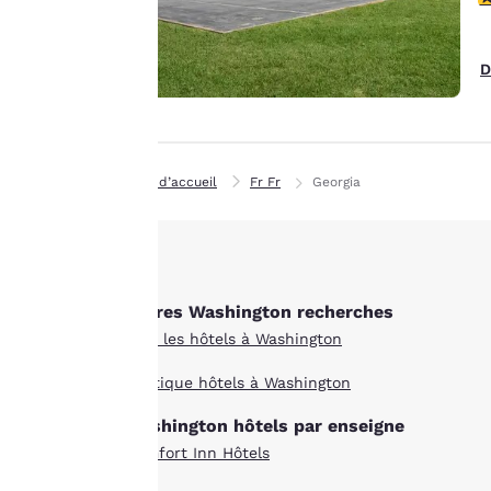
paramètres en
consultant notre
« Politique en
D
matière de cookies »
et en suivant les
instructions qu’elle
contient. En
Page d’accueil
Fr Fr
Georgia
cliquant sur
« Accepter tous les
cookies », vous
consentez au
stockage des cookies
Autres Washington recherches
sur votre appareil.
Tous les hôtels à Washington
En cliquant sur
« Refuser tous les
Boutique hôtels à Washington
cookies », les
Washington hôtels par enseigne
cookies pour
lesquels le
Comfort Inn Hôtels
consentement est