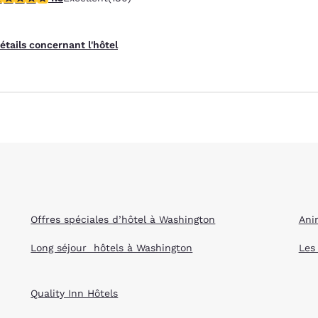
Animaux acceptés
étails concernant l'hôtel
Offres spéciales d’hôtel à Washington
Ani
Long séjour hôtels à Washington
Les
Quality Inn Hôtels