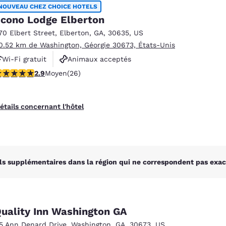
México
Mexico
NOUVEAU CHEZ CHOICE HOTELS
Español
English
cono Lodge Elberton
70 Elbert Street
,
Elberton
,
GA
,
30635
,
US
0.52 km de Washington, Géorgie 30673, États-Unis
nd
Germany
España
Wi-Fi gratuit
Animaux acceptés
English
Español
.88 étoiles. Moyen. 26 commentaires
2.9
Moyen
(26)
France
France
Français
English
étails concernant l'hôtel
Italia
Italy
Italiano
English
ngdom
ls supplémentaires dans la région qui ne correspondent pas exac
India
New Zealan
English
English
uality Inn Washington GA
15 Ann Denard Drive
,
Washington
,
GA
,
30673
,
US