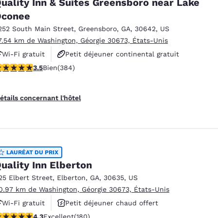
uality Inn & Suites Greensboro near Lake
Oconee
252 South Main Street
,
Greensboro
,
GA
,
30642
,
US
7.54 km de Washington, Géorgie 30673, États-Unis
Wi-Fi gratuit
Petit déjeuner continental gratuit
.54 étoiles. Bien. 384 commentaires
3.5
Bien
(384)
Petit déjeuner chaud offert
étails concernant l'hôtel
LAURÉAT DU PRIX
es
Refuser tous les cookies
Paramètres 
uality Inn Elberton
25 Elbert Street
,
Elberton
,
GA
,
30635
,
US
0.97 km de Washington, Géorgie 30673, États-Unis
Wi-Fi gratuit
Petit déjeuner chaud offert
.25 étoiles. Excellent. 180 commentaires
4.3
Excellent
(180)