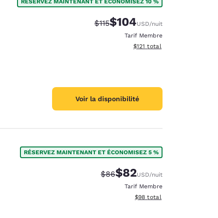
RÉSERVEZ MAINTENANT ET ÉCONOMISEZ 10 %
$104
Tarif barré :
Tarif réduit :
$115
USD
/nuit
Tarif Membre
Afficher les détails du total 
$121
total
Voir la disponibilité
RÉSERVEZ MAINTENANT ET ÉCONOMISEZ 5 %
des cookies
$82
Tarif barré :
Tarif réduit :
$86
USD
/nuit
Tarif Membre
Afficher les détails du total 
$98
total