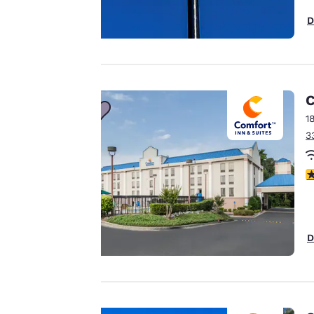
D
La
protection
de votre
C
vie privée
1
3
est notre
priorité.
3
Notre site internet
utilise des cookies, y
D
compris des cookies
de tiers, à des fins
de performance et
pour vous offrir une
expérience en ligne