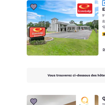
Canada
Français
E
Europe
9
4
Deutschla
Deutsch
2
Spain
English
D
Ireland
English
United Ki
English
Vous trouverez ci-dessous des hôte
Asie-Pacifique
Australia
English
Q
1