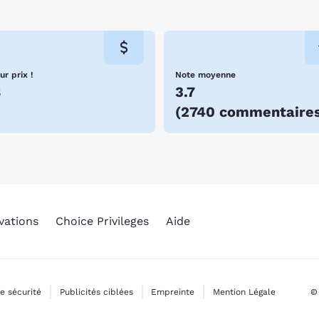
ur prix !
Note moyenne
8
3.7
(
2740 commentaire
vations
Choice Privileges
Aide
de sécurité
Publicités ciblées
Empreinte
Mention Légale
© 