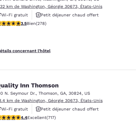
.32 km de Washington, Géorgie 30673, États-Unis
Wi-Fi gratuit
Petit déjeuner chaud offert
.48 étoiles. Bien. 278 commentaires
3.5
Bien
(278)
Animaux acceptés
étails concernant l'hôtel
uality Inn Thomson
30 N. Seymour Dr.
,
Thomson
,
GA
,
30824
,
US
3.4 km de Washington, Géorgie 30673, États-Unis
Wi-Fi gratuit
Petit déjeuner chaud offert
.4 étoiles. Excellent. 717 commentaires
4.4
Excellent
(717)
Centre d’affaires