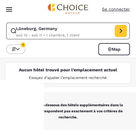
Chargement terminé
Sauter à Contenu Principal
Se connecter
Lüneburg, Germany
Modifier la recherche pour Lüneburg, Germany. Date d’arrivée aoû 10, 
aoû 10 - aoû 11
•
1 chambre, 1 client
1
Map
Triez et filtrez
1 filtre sélectionné
Aucun hôtel trouvé pour l’emplacement actuel
Essayez d’ajuster l’emplacement recherché.
La
Vous trouverez ci-dessous des hôtels supplémentaires dans la
région qui ne correspondent pas exactement à vos critères de
protection
recherche.
de votre