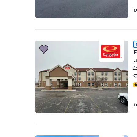
D
E
2
3
2
D