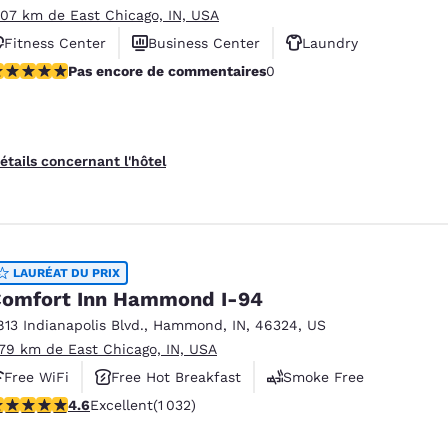
.07 km de East Chicago, IN, USA
Fitness Center
Business Center
Laundry
as encore de commentaires
Pas encore de commentaires
0
étails concernant l'hôtel
LAURÉAT DU PRIX
omfort Inn Hammond I-94
813 Indianapolis Blvd.
,
Hammond
,
IN
,
46324
,
US
.79 km de East Chicago, IN, USA
Free WiFi
Free Hot Breakfast
Smoke Free
.56 étoiles. Excellent. 1032 commentaires
4.6
Excellent
(1 032)