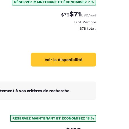
RÉSERVEZ MAINTENANT ET ÉCONOMISEZ 7 %
$71
Tarif barré :
Tarif réduit :
$76
USD
/nuit
Tarif Membre
Afficher les détails du total 
$78
total
Voir la disponibilité
tement à vos critères de recherche.
RÉSERVEZ MAINTENANT ET ÉCONOMISEZ 18 %