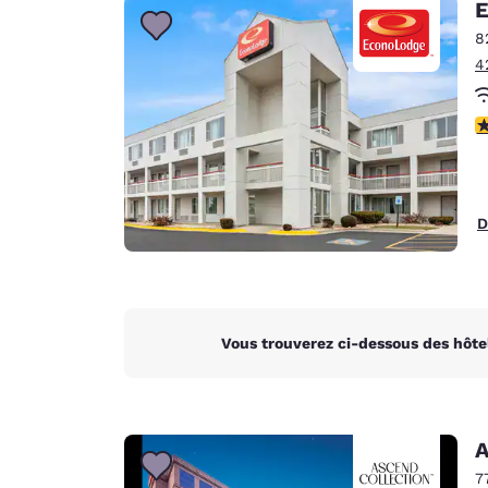
E
8
4
2
D
Vous trouverez ci-dessous des hôte
A
7