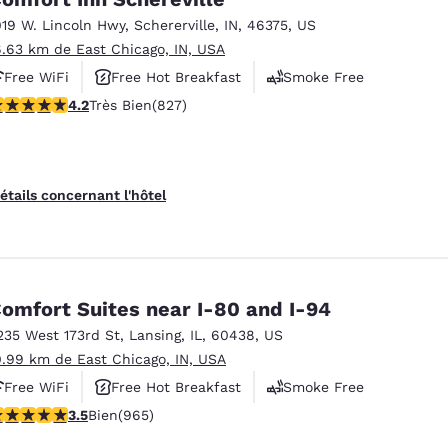
019 W. Lincoln Hwy
,
Schererville
,
IN
,
46375
,
US
6.63 km de East Chicago, IN, USA
Free WiFi
Free Hot Breakfast
Smoke Free
.18 étoiles. Très Bien. 827 commentaires
4.2
Très Bien
(827)
étails concernant l'hôtel
omfort Suites near I-80 and I-94
235 West 173rd St
,
Lansing
,
IL
,
60438
,
US
0.99 km de East Chicago, IN, USA
Free WiFi
Free Hot Breakfast
Smoke Free
.5 étoiles. Bien. 965 commentaires
3.5
Bien
(965)