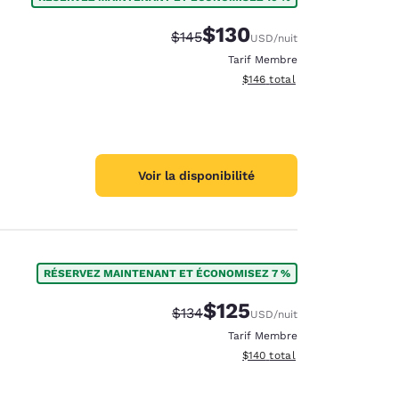
$130
Tarif barré :
Tarif réduit :
$145
USD
/nuit
Tarif Membre
Afficher les détails du total 
$146
total
Voir la disponibilité
RÉSERVEZ MAINTENANT ET ÉCONOMISEZ 7 %
$125
Tarif barré :
Tarif réduit :
$134
USD
/nuit
Tarif Membre
Afficher les détails du total 
$140
total