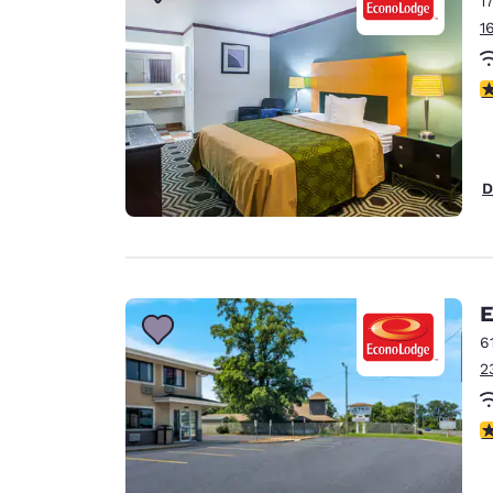
1
Canada
Français
1
Europe
2
Deutschla
Deutsch
Spain
D
English
Ireland
English
E
United Ki
English
6
2
Asie-Pacifique
Australia
2
English