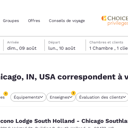
Groupes
Offres
Conseils de voyage
dimanche 9 août
lundi 10 août
lundi 10 août date de départ sélectionnée
dimanche 9 août date d’arrivée sélectionnée
Arrivée
Départ
Chambres et clients
dim., 09 août
lun., 10 août
1 Chambre , 1 
actuels
dent à vos filtres
z votre langue préférée
icago, IN, USA correspondent à v
tes
Estados Unidos
América Lat
1
1
res
Équipements
Enseignes
Évaluation des clients
Español
Español
re sélectionné
1 filtre sélectionné
atina
Latin America
Canada
English
English
cono Lodge South Holland - Chicago Southl