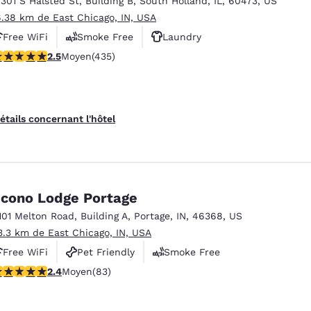
7301 S Halsted St
,
Building B
,
South Holland
,
IL
,
60473
,
US
México
Mexico
Español
English
6.38 km de East Chicago, IN, USA
Free WiFi
Smoke Free
Laundry
.47 étoiles. Moyen. 435 commentaires
2.5
Moyen
(435)
nd
Germany
España
English
Español
France
France
étails concernant l'hôtel
Français
English
Italia
Italy
Italiano
English
cono Lodge Portage
ngdom
101 Melton Road
,
Building A
,
Portage
,
IN
,
46368
,
US
3.3 km de East Chicago, IN, USA
Free WiFi
Pet Friendly
Smoke Free
India
New Zealan
.35 étoiles. Moyen. 83 commentaires
2.4
Moyen
(83)
English
English