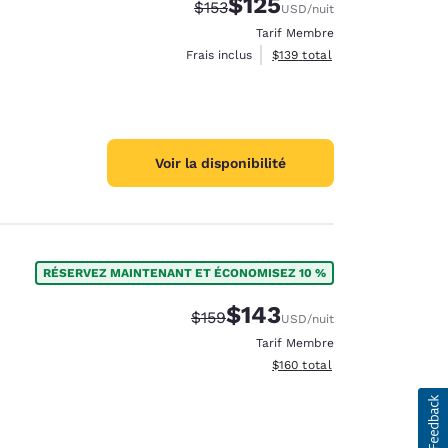
$125
Tarif barré :
Tarif réduit :
$153
USD
/nuit
Tarif Membre
Afficher les détails du total 
Frais inclus
$139
total
Voir la disponibilité
RÉSERVEZ MAINTENANT ET ÉCONOMISEZ 10 %
$143
Tarif barré :
Tarif réduit :
$159
USD
/nuit
Tarif Membre
Afficher les détails du total 
$160
total