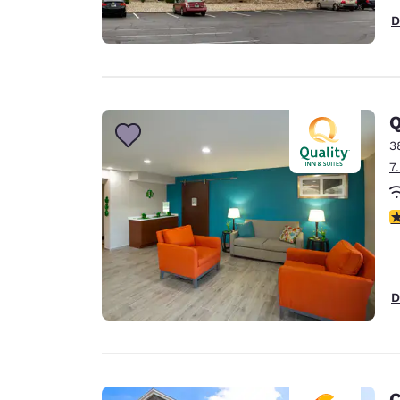
D
Q
3
7
3
D
C