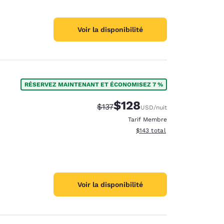
Voir la disponibilité
RÉSERVEZ MAINTENANT ET ÉCONOMISEZ 7 %
$128
Tarif barré :
Tarif réduit :
$137
USD
/nuit
Tarif Membre
Afficher les détails du total 
$143
total
Voir la disponibilité