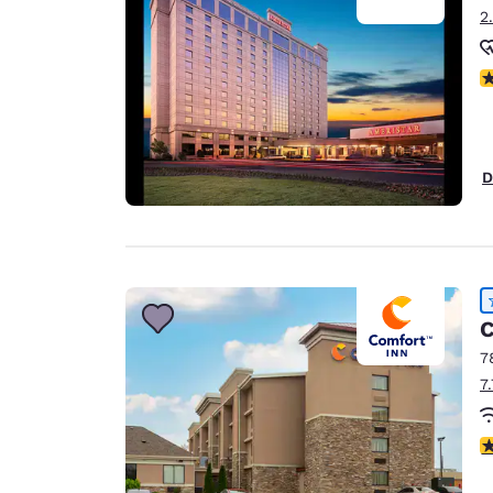
2
P
D
C
7
7
4