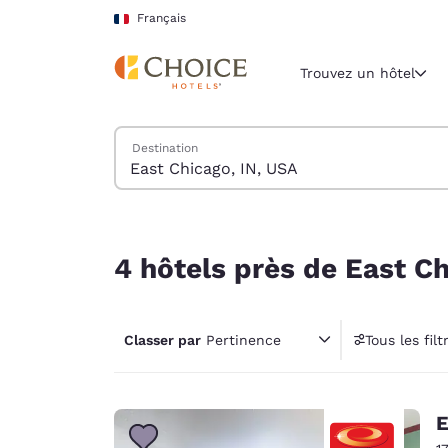
Chargement terminé
Sauter à Contenu Principal
Français
Trouvez un hôtel
Trouver des hôtels
Destination
Région et lieu 
France
Français
4 hôtels près de East Chicago, IN, USA correspon
Sélectionne
4 hôtels près de East Ch
Amériques
United Sta
Classer par
Pertinence
Tous les filt
English
1 filt
América L
Português
E