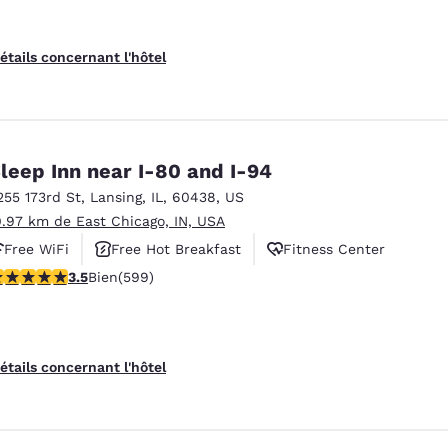
étails concernant l'hôtel
leep Inn near I-80 and I-94
255 173rd St
,
Lansing
,
IL
,
60438
,
US
0.97 km de East Chicago, IN, USA
Free WiFi
Free Hot Breakfast
Fitness Center
.54 étoiles. Bien. 599 commentaires
3.5
Bien
(599)
étails concernant l'hôtel