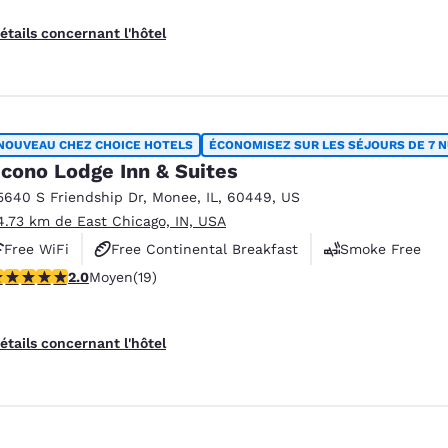
étails concernant l'hôtel
NOUVEAU CHEZ CHOICE HOTELS
ÉCONOMISEZ SUR LES SÉJOURS DE 7 N
cono Lodge Inn & Suites
5640 S Friendship Dr
,
Monee
,
IL
,
60449
,
US
4.73 km de East Chicago, IN, USA
Free WiFi
Free Continental Breakfast
Smoke Free
 étoiles. Moyen. 19 commentaires
2.0
Moyen
(19)
étails concernant l'hôtel