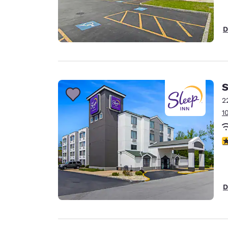
D
S
2
1
3
D