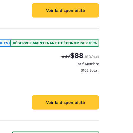
Voir la disponibilité
UITS OU PLUS
RÉSERVEZ MAINTENANT ET ÉCONOMISEZ 10 %
$88
Tarif barré :
Tarif réduit :
$97
USD
/nuit
Tarif Membre
Afficher les détails du total 
$102
total
Voir la disponibilité