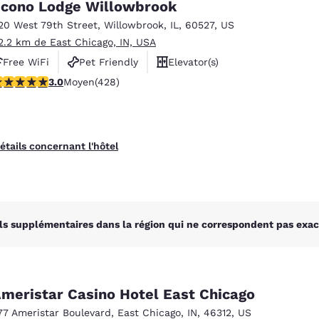
cono Lodge Willowbrook
20 West 79th Street
,
Willowbrook
,
IL
,
60527
,
US
2.2 km de East Chicago, IN, USA
Free WiFi
Pet Friendly
Elevator(s)
.99 étoiles. Moyen. 428 commentaires
3.0
Moyen
(428)
étails concernant l'hôtel
ls supplémentaires dans la région qui ne correspondent pas exac
meristar Casino Hotel East Chicago
77 Ameristar Boulevard
,
East Chicago
,
IN
,
46312
,
US