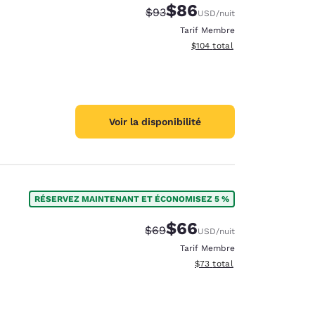
$86
Tarif barré :
Tarif réduit :
$93
USD
/nuit
Tarif Membre
Afficher les détails du total 
$104
total
Voir la disponibilité
RÉSERVEZ MAINTENANT ET ÉCONOMISEZ 5 %
$66
Tarif barré :
Tarif réduit :
$69
USD
/nuit
Tarif Membre
Afficher les détails du total 
$73
total
d