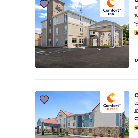
1
1
4
D
C
2
1
3