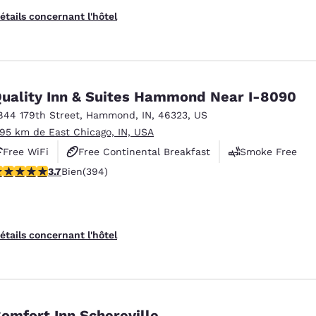
étails concernant l'hôtel
uality Inn & Suites Hammond Near I-8090
844 179th Street
,
Hammond
,
IN
,
46323
,
US
.95 km de East Chicago, IN, USA
Free WiFi
Free Continental Breakfast
Smoke Free
.71 étoiles. Bien. 394 commentaires
3.7
Bien
(394)
étails concernant l'hôtel
omfort Inn Schereville