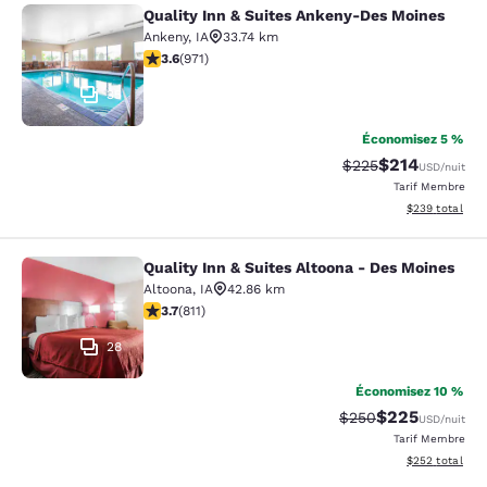
Quality Inn & Suites Ankeny-Des Moines
Quality Inn & Suites Ankeny-Des Mo
Ankeny
,
IA
33.74 km
3.64 étoiles. Bien. 971 commentaires
3.6
(
971
)
35
Économisez 5 %
$214
Tarif barré :
Tarif réduit :
$225
USD
/nuit
Tarif Membre
Afficher les dé
$239
total
Quality Inn & Suites Altoona - Des Moines
Quality Inn & Suites Altoona - Des 
Altoona
,
IA
42.86 km
3.74 étoiles. Bien. 811 commentaires
3.7
(
811
)
28
Économisez 10 %
$225
Tarif barré :
Tarif réduit :
$250
USD
/nuit
Tarif Membre
Afficher les dé
$252
total