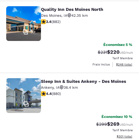
Quality Inn Des Moines North
Quality Inn Des Moines North
Des Moines
,
IA
42.35 km
3.39 étoiles. Bien. 882 commentaires
3.4
(
882
)
30
Économisez 5 %
$220
Tarif barré :
Tarif réduit :
$231
USD
/nuit
Tarif Membre
Afficher les dé
Frais inclus
$246
total
Sleep Inn & Suites Ankeny - Des Moines
Sleep Inn & Suites Ankeny - Des Mo
Ankeny
,
IA
36.4 km
4.37 étoiles. Excellent. 880 commentaires
4.4
(
880
)
41
Économisez 10 %
$269
Tarif barré :
Tarif réduit :
$299
USD
/nuit
Tarif Membre
Afficher les dé
$301
total