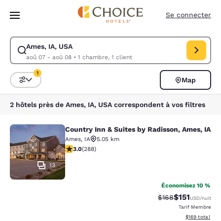
Chargement terminé
Sauter à Contenu Principal
Se connecter
Ames, IA, USA
Modifier la recherche pour Ames, IA, USA. Date d’arrivée aoû 07, Date
aoû 07 - aoû 08
•
1 chambre, 1 client
1
Map
Triez et filtrez
1 filtre sélectionné
2 hôtels près de Ames, IA, USA correspondent à vos filtres
Country Inn & Suites by Radisson, Ames, IA
Country Inn & Suites by Radisson, A
Ames
,
IA
5.05 km
2.95 étoiles. Moyen. 288 commentaires
3.0
(
288
)
13
Économisez 10 %
$151
Tarif barré :
Tarif réduit :
$168
USD
/nuit
Tarif Membre
Afficher les dé
$169
total