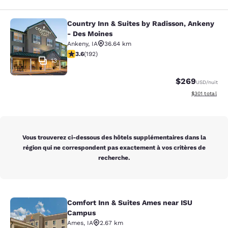
Country Inn & Suites by Radisson, Ankeny
Country Inn & Suites by Radisson, 
- Des Moines
Ankeny
,
IA
36.64 km
3.56 étoiles. Bien. 192 commentaires
3.6
(
192
)
13
$269
USD
/nuit
Afficher les dé
$301
total
Vous trouverez ci-dessous des hôtels supplémentaires dans la
région qui ne correspondent pas exactement à vos critères de
recherche.
Comfort Inn & Suites Ames near ISU
Comfort Inn & Suites Ames near IS
Campus
Ames
,
IA
2.67 km