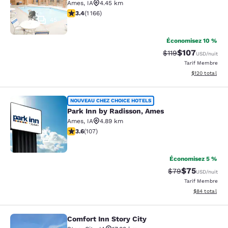
Ames
,
IA
4.45 km
3.43 étoiles. Bien. 1166 commentaires
3.4
(
1 166
)
45
Économisez 10 %
$107
Tarif barré :
Tarif réduit :
$119
USD
/nuit
Tarif Membre
Afficher les dé
$120
total
Park Inn by Radisson, Ames
NOUVEAU CHEZ CHOICE HOTELS
Park Inn by Radisson, Ames
Ames
,
IA
4.89 km
3.64 étoiles. Bien. 107 commentaires
3.6
(
107
)
2
Économisez 5 %
$75
Tarif barré :
Tarif réduit :
$79
USD
/nuit
Tarif Membre
Afficher les d
$84
total
Comfort Inn Story City
Comfort Inn Story City