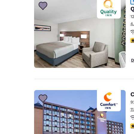
Q
1
4
3
D
C
9
1
4