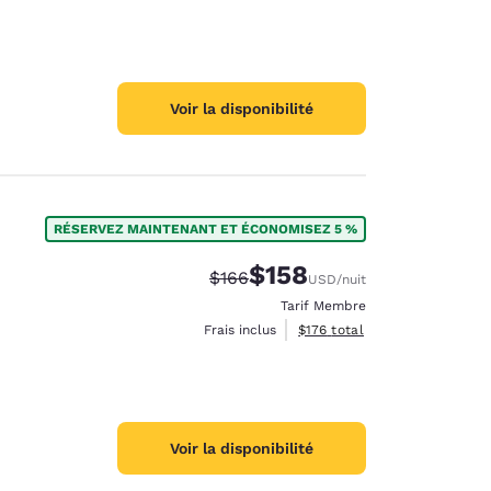
Voir la disponibilité
RÉSERVEZ MAINTENANT ET ÉCONOMISEZ 5 %
$158
Tarif barré :
Tarif réduit :
$166
USD
/nuit
Tarif Membre
Afficher les détails du total 
Frais inclus
$176
total
Voir la disponibilité