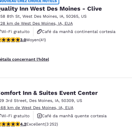
NOUVEAU CHEZ CHOICE HOTELS
uality Inn West Des Moines - Clive
258 8th St
,
West Des Moines
,
IA
,
50265
,
US
.28 km de West Des Moines, IA, EUA
Wi-Fi gratuito
Café da manhã continental cortesia
 étoiles. Moyen. 41 commentaires
3.0
Moyen
(41)
Aceita animais de estimação
étails concernant l'hôtel
omfort Inn & Suites Event Center
29 3rd Street
,
Des Moines
,
IA
,
50309
,
US
1.68 km de West Des Moines, IA, EUA
Wi-Fi gratuito
Café da manhã quente cortesia
.2 étoiles. Excellent. 3252 commentaires
4.2
Excellent
(3 252)
Aceita animais de estimação