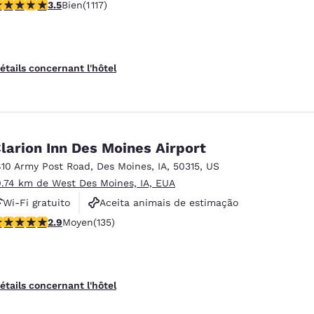
.47 étoiles. Bien. 1117 commentaires
3.5
Bien
(1 117)
Não fumante
étails concernant l'hôtel
larion Inn Des Moines Airport
810 Army Post Road
,
Des Moines
,
IA
,
50315
,
US
0.74 km de West Des Moines, IA, EUA
Wi-Fi gratuito
Aceita animais de estimação
.9 étoiles. Moyen. 135 commentaires
2.9
Moyen
(135)
Não fumante
étails concernant l'hôtel