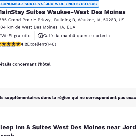
México
Mexico
ÉCONOMISEZ SUR LES SÉJOURS DE 7 NUITS OU PLUS
Español
English
ainStay Suites Waukee-West Des Moines
885 Grand Prairie Prkwy.
,
Building B
,
Waukee
,
IA
,
50263
,
US
.04 km de West Des Moines, IA, EUA
nd
Germany
España
Wi-Fi gratuito
Café da manhã quente cortesia
English
Español
.23 étoiles. Excellent. 148 commentaires
4.2
Excellent
(148)
Aceita animais de estimação
France
France
Français
English
étails concernant l'hôtel
Italia
Italy
Italiano
English
ngdom
ls supplémentaires dans la région qui ne correspondent pas exac
India
New Zealan
English
English
leep Inn & Suites West Des Moines near Jor
reek