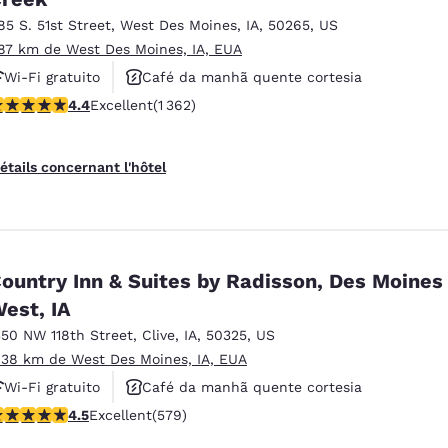
85 S. 51st Street
,
West Des Moines
,
IA
,
50265
,
US
.87 km de West Des Moines, IA, EUA
Wi-Fi gratuito
Café da manhã quente cortesia
.41 étoiles. Excellent. 1362 commentaires
4.4
Excellent
(1 362)
Aceita animais de estimação
étails concernant l'hôtel
ountry Inn & Suites by Radisson, Des Moines
est, IA
350 NW 118th Street
,
Clive
,
IA
,
50325
,
US
.38 km de West Des Moines, IA, EUA
Wi-Fi gratuito
Café da manhã quente cortesia
.48 étoiles. Excellent. 579 commentaires
4.5
Excellent
(579)
Aceita animais de estimação