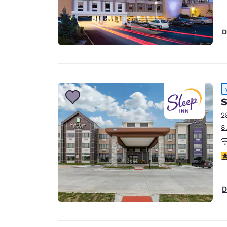
D
S
2
8
4
D