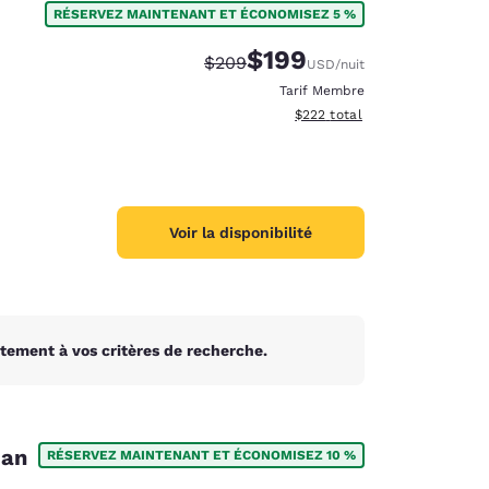
RÉSERVEZ MAINTENANT ET ÉCONOMISEZ 5 %
$199
Tarif barré :
Tarif réduit :
$209
USD
/nuit
Tarif Membre
Afficher les détails du total e
$222
total
Voir la disponibilité
tement à vos critères de recherche.
d
dan
RÉSERVEZ MAINTENANT ET ÉCONOMISEZ 10 %