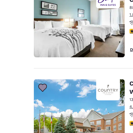
8
1
4
D
C
W
1
4
4