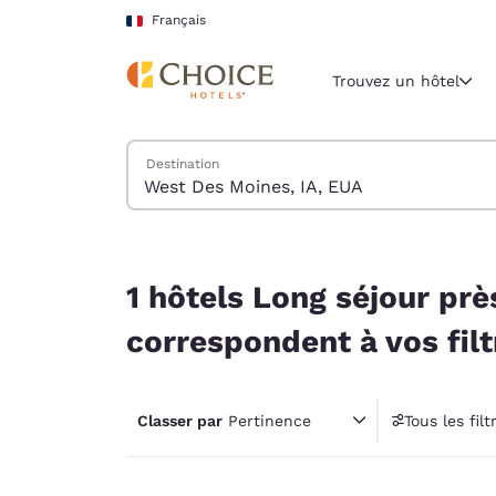
Chargement terminé
Sauter à Contenu Principal
Français
Trouvez un hôtel
Trouver des hôtels
Destination
Région et lieu 
France
Français
1 hôtels Long séjour près de West Des Moines, IA
Sélectionne
1 hôtels Long séjour pr
Amériques
correspondent à vos filt
United Sta
English
Classer par
Pertinence
Tous les filt
América L
4 filt
Português