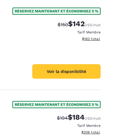
RÉSERVEZ MAINTENANT ET ÉCONOMISEZ 5 %
$142
Tarif barré :
Tarif réduit :
$150
USD
/nuit
Tarif Membre
Afficher les détails du total 
$162
total
Voir la disponibilité
RÉSERVEZ MAINTENANT ET ÉCONOMISEZ 5 %
$184
Tarif barré :
Tarif réduit :
$194
USD
/nuit
Tarif Membre
Afficher les détails du total e
$206
total