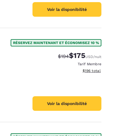
Voir la disponibilité
RÉSERVEZ MAINTENANT ET ÉCONOMISEZ 10 %
$175
Tarif barré :
Tarif réduit :
$194
USD
/nuit
Tarif Membre
Afficher les détails du total 
$196
total
Voir la disponibilité