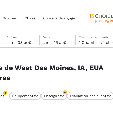
Groupes
Offres
Conseils de voyage
samedi 8 août
samedi 15 août
samedi 15 août date de départ sélectionnée
samedi 8 août date d’arrivée sélectionnée
Arrivée
Départ
Chambres et clients
sam., 08 août
sam., 15 août
1 Chambre , 1 
actuels
, EUA correspondent à vos filtres
z votre langue préférée
ès de West Des Moines, IA, EUA
res
tes
Estados Unidos
América Lat
Español
Español
4
4
res
Équipements
Enseignes
Évaluation des clients
atina
Latin America
Canada
res sélectionnés
English
English
4 filtres sélectionnés