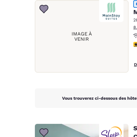
Canada
Français
M
Europe
2
8
Deutschla
IMAGE À
Deutsch
VENIR
4
Spain
English
D
Ireland
English
United Ki
English
Vous trouverez ci-dessous des hôte
Asie-Pacifique
Australia
English
S
C