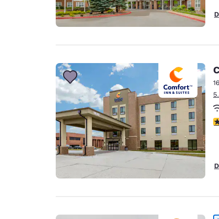
D
C
1
5
4
D