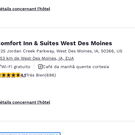
étails concernant l'hôtel
omfort Inn & Suites West Des Moines
625 Jordan Creek Parkway
,
West Des Moines
,
IA
,
50266
,
US
.53 km de West Des Moines, IA, EUA
Wi-Fi gratuito
Café da manhã quente cortesia
.11 étoiles. Très Bien. 696 commentaires
4.1
Très Bien
(696)
Não fumante
étails concernant l'hôtel