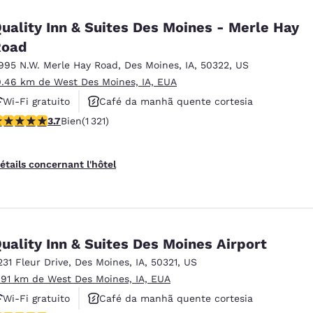
uality Inn & Suites Des Moines - Merle Hay
Road
995 N.W. Merle Hay Road
,
Des Moines
,
IA
,
50322
,
US
0.46 km de West Des Moines, IA, EUA
Wi-Fi gratuito
Café da manhã quente cortesia
.72 étoiles. Bien. 1321 commentaires
3.7
Bien
(1 321)
Aceita animais de estimação
étails concernant l'hôtel
uality Inn & Suites Des Moines Airport
231 Fleur Drive
,
Des Moines
,
IA
,
50321
,
US
.91 km de West Des Moines, IA, EUA
Wi-Fi gratuito
Café da manhã quente cortesia