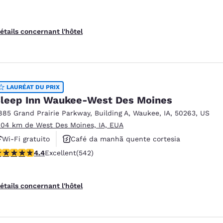
étails concernant l'hôtel
LAURÉAT DU PRIX
leep Inn Waukee-West Des Moines
885 Grand Prairie Parkway
,
Building A
,
Waukee
,
IA
,
50263
,
US
.04 km de West Des Moines, IA, EUA
Wi-Fi gratuito
Café da manhã quente cortesia
.42 étoiles. Excellent. 542 commentaires
4.4
Excellent
(542)
Aceita animais de estimação
étails concernant l'hôtel