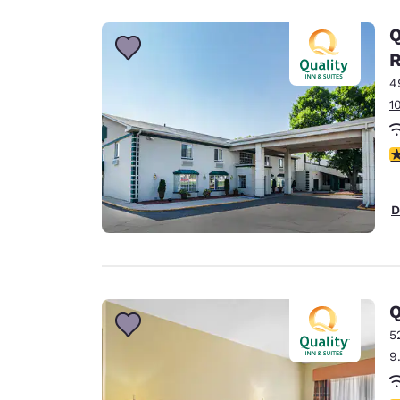
Q
4
1
3
D
Q
5
9