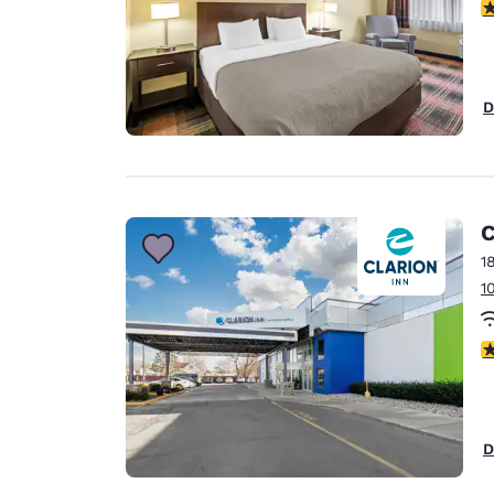
3
D
C
1
1
2
D