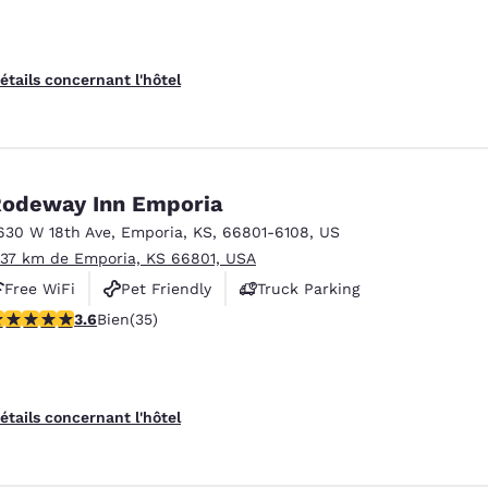
étails concernant l'hôtel
odeway Inn Emporia
630 W 18th Ave
,
Emporia
,
KS
,
66801-6108
,
US
.37 km de Emporia, KS 66801, USA
Free WiFi
Pet Friendly
Truck Parking
.57 étoiles. Bien. 35 commentaires
3.6
Bien
(35)
étails concernant l'hôtel