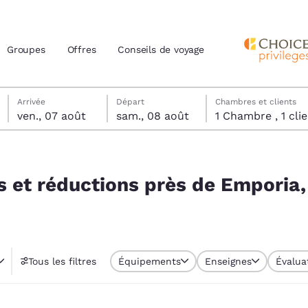
Groupes
Offres
Conseils de voyage
vendredi 7 août
samedi 8 août
samedi 8 août date de départ sélectionnée
vendredi 7 août date d’arrivée sélectionnée
Arrivée
Départ
Chambres et clients
ven., 07 août
sam., 08 août
1 Chambre , 1 
actuels
 Emporia, KS 66801, USA
z votre langue préférée
es et réductions près de Emporia,
tes
Estados Unidos
América Lat
Español
Español
Tous les filtres
Équipements
Enseignes
Évalua
atina
Latin America
Canada
English
English