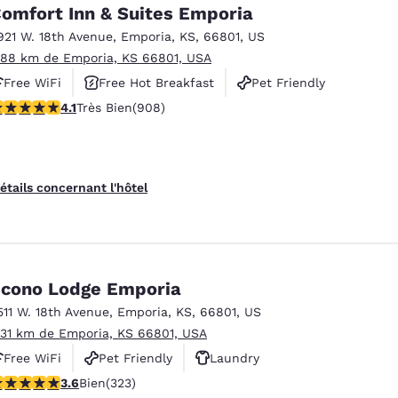
México
Mexico
omfort Inn & Suites Emporia
Español
English
921 W. 18th Avenue
,
Emporia
,
KS
,
66801
,
US
.88 km de Emporia, KS 66801, USA
Free WiFi
Free Hot Breakfast
Pet Friendly
nd
Germany
España
English
Español
.1 étoiles. Très Bien. 908 commentaires
4.1
Très Bien
(908)
France
France
Français
English
étails concernant l'hôtel
Italia
Italy
Italiano
English
ngdom
cono Lodge Emporia
511 W. 18th Avenue
,
Emporia
,
KS
,
66801
,
US
.31 km de Emporia, KS 66801, USA
India
New Zealan
Free WiFi
Pet Friendly
Laundry
English
English
.57 étoiles. Bien. 323 commentaires
3.6
Bien
(323)