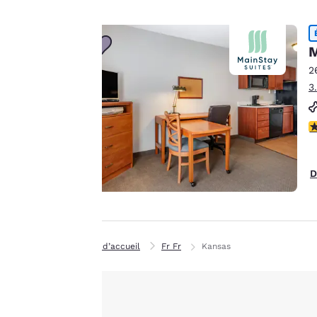
montrer des
produits répondant
à vos intérêts et
M
Accepter tous les cooki
continuer à
2
améliorer nos
3
services. Vous
pouvez modifier à
4
tout moment ces
paramètres en
consultant notre
D
« Politique en
matière de cookies »
et en suivant les
instructions qu’elle
Page d’accueil
Fr Fr
Kansas
contient. En
cliquant sur
« Accepter tous les
cookies », vous