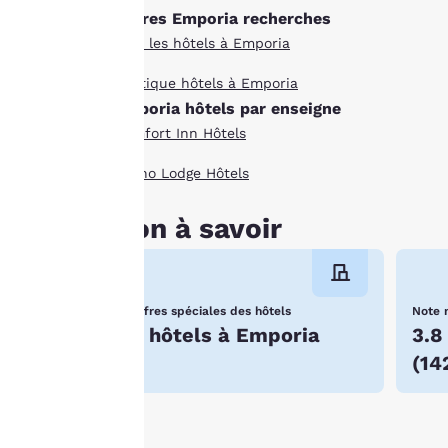
consentez au
Autres Emporia recherches
stockage des cookies
Tous les hôtels à Emporia
sur votre appareil.
En cliquant sur
Boutique hôtels à Emporia
« Refuser tous les
Emporia hôtels par enseigne
cookies », les
Comfort Inn Hôtels
cookies pour
lesquels le
Econo Lodge Hôtels
consentement est
requis ne seront pas
Bon à savoir
stockés sur votre
appareil.
Pour plus
Offres spéciales des hôtels
Note 
4 hôtels à Emporia
3.8
d’informations,
consultez notre
(
14
Politique en matière
de cookies
.