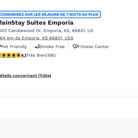
ÉCONOMISEZ SUR LES SÉJOURS DE 7 NUITS OU PLUS
ainStay Suites Emporia
es
Refuser tous les cookies
Paramètres 
602 Candlewood Dr
,
Emporia
,
KS
,
66801
,
US
.64 km de Emporia, KS 66801, USA
Pet Friendly
Smoke Free
Fitness Center
.1 étoiles. Très Bien. 156 commentaires
4.1
Très Bien
(156)
étails concernant l'hôtel