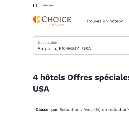
Chargement terminé
Sauter à Contenu Principal
Français
Trouvez un hôtel
Trouver des hôtels
Destination
Région et lieu 
France
Français
4 hôtels Offres spéciales et réductions près de
Sélectionne
4 hôtels Offres spécial
Amériques
USA
United Sta
English
Classer par
Réduction : Avec {%} de réduction
América L
Português