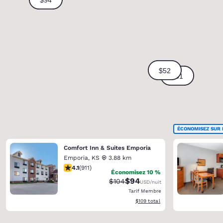
ÉCONOMISEZ SUR 
Comfort Inn & Suites Emporia
Emporia
,
KS
3.88 km
4.1 étoiles. Très Bien. 911 commentaires
4.1
(
911
)
Économisez 10 %
$94
Tarif barré :
Tarif réduit :
$104
USD
/nuit
Tarif Membre
Afficher les détails du total estimé
$109
total