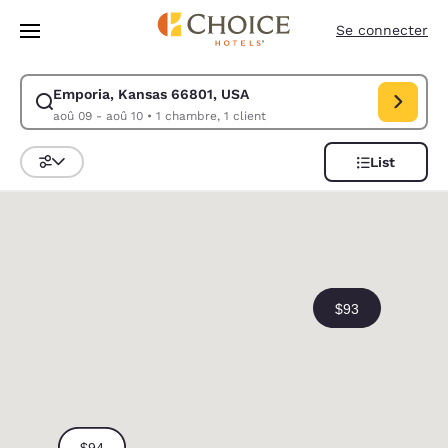
Chargement terminé
Sauter à Contenu Principal
Se connecter
Emporia, Kansas 66801, USA
Modifier la recherche pour Emporia, Kansas 66801, USA. Date d’arrivée
aoû 09 - aoû 10
•
1 chambre, 1 client
List
Triez et filtrez
0