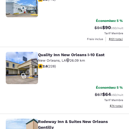
26
Économisez 5 %
$90
Tarif barré :
Tarif réduit :
$94
USD
/nuit
Tarif Membre
Afficher les d
Frais inclus
$101
total
Quality Inn New Orleans I-10 East
Quality Inn New Orleans I-10 East
New Orleans
,
LA
26.09 km
2.58 étoiles. Moyen. 228 commentaires
2.6
(
228
)
30
Économisez 5 %
$64
Tarif barré :
Tarif réduit :
$67
USD
/nuit
Tarif Membre
Afficher les d
$74
total
Rodeway Inn & Suites New Orleans
Rodeway Inn & Suites New Orleans G
Gentilly