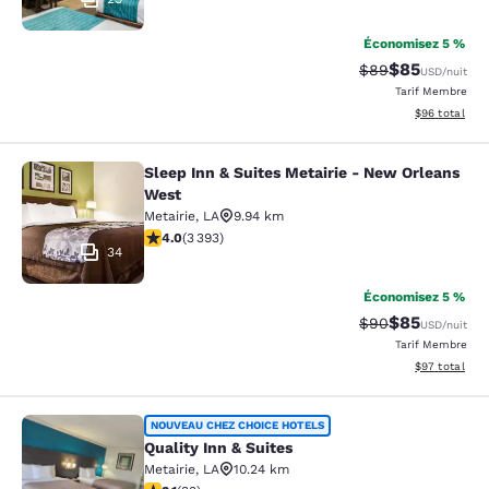
Économisez 5 %
$85
Tarif barré :
Tarif réduit :
$89
USD
/nuit
Tarif Membre
Afficher les d
$96
total
Sleep Inn & Suites Metairie - New Orleans
Sleep Inn & Suites Metairie - New 
West
Metairie
,
LA
9.94 km
4.01 étoiles. Très Bien. 3393 commentaires
4.0
(
3 393
)
34
Économisez 5 %
$85
Tarif barré :
Tarif réduit :
$90
USD
/nuit
Tarif Membre
Afficher les d
$97
total
Quality Inn & Suites
NOUVEAU CHEZ CHOICE HOTELS
Quality Inn & Suites
Metairie
,
LA
10.24 km
3.12 étoiles. Bien. 33 commentaires