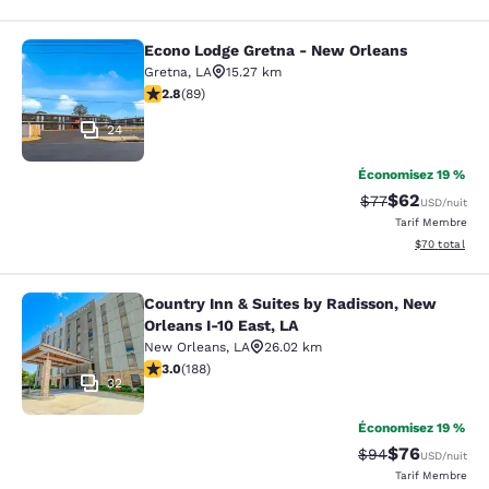
Econo Lodge Gretna - New Orleans
Econo Lodge Gretna - New Orleans
Gretna
,
LA
15.27 km
2.78 étoiles. Moyen. 89 commentaires
2.8
(
89
)
24
Économisez 19 %
$62
Tarif barré :
Tarif réduit :
$77
USD
/nuit
Tarif Membre
Afficher les d
$70
total
Country Inn & Suites by Radisson, New
Country Inn & Suites by Radisson, N
Orleans I-10 East, LA
New Orleans
,
LA
26.02 km
2.96 étoiles. Moyen. 188 commentaires
3.0
(
188
)
32
Économisez 19 %
$76
Tarif barré :
Tarif réduit :
$94
USD
/nuit
Tarif Membre