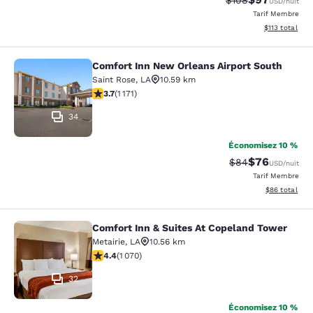
$108
USD
/nuit
Tarif Membre
Afficher les d
$113
total
Comfort Inn New Orleans Airport South
Comfort Inn New Orleans Airport So
Saint Rose
,
LA
10.59 km
3.7 étoiles. Bien. 1171 commentaires
3.7
(
1 171
)
34
Économisez 10 %
$76
Tarif barré :
Tarif réduit :
$84
USD
/nuit
Tarif Membre
Afficher les d
$86
total
Comfort Inn & Suites At Copeland Tower
Comfort Inn & Suites At Copeland T
Metairie
,
LA
10.56 km
4.38 étoiles. Excellent. 1070 commentaires
4.4
(
1 070
)
32
Économisez 10 %