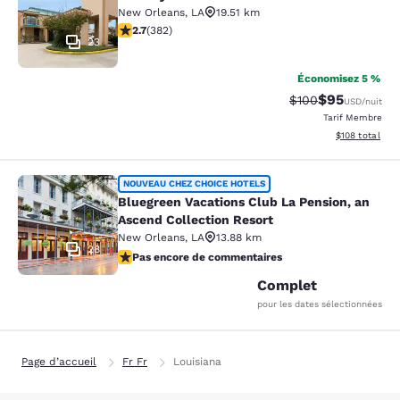
New Orleans
,
LA
19.51 km
2.69 étoiles. Moyen. 382 commentaires
2.7
(
382
)
23
Économisez 5 %
$95
Tarif barré :
Tarif réduit :
$100
USD
/nuit
Tarif Membre
Afficher les dé
$108
total
Bluegreen Vacations Club La Pensio
NOUVEAU CHEZ CHOICE HOTELS
Bluegreen Vacations Club La Pension, an
Ascend Collection Resort
New Orleans
,
LA
13.88 km
28
Pas encore de commentaires
Pas encore de commentaires
Complet
pour les dates sélectionnées
Page d’accueil
Fr Fr
Louisiana