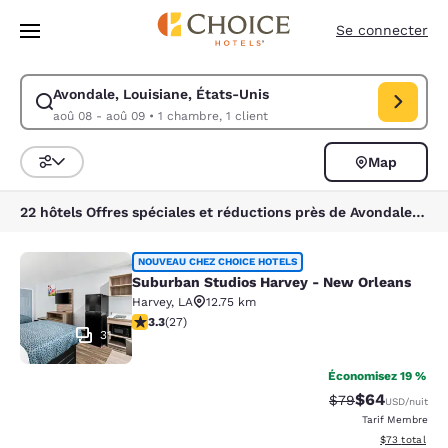
Chargement terminé
Sauter à Contenu Principal
Se connecter
Avondale, Louisiane, États-Unis
Modifier la recherche pour Avondale, Louisiane, États-Unis. Date d’arr
aoû 08 - aoû 09
•
1 chambre, 1 client
Map
Triez et filtrez
22 hôtels Offres spéciales et réductions près de Avondale, Louisiane, États-Unis
Suburban Studios Harvey - New Orl
NOUVEAU CHEZ CHOICE HOTELS
Suburban Studios Harvey - New Orleans
Harvey
,
LA
12.75 km
3.3 étoiles. Bien. 27 commentaires
3.3
(
27
)
31
Économisez 19 %
$64
Tarif barré :
Tarif réduit :
$79
USD
/nuit
Tarif Membre
Afficher les d
$73
total