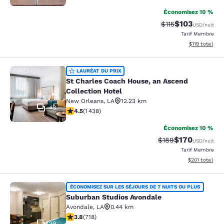
Économisez 10 %
$103
Tarif barré :
Tarif réduit :
$115
USD
/nuit
Tarif Membre
Afficher les d
$119
total
St Charles Coach House, an Ascend 
LAURÉAT DU PRIX
St Charles Coach House, an Ascend
Collection Hotel
New Orleans
,
LA
12.23 km
43
4.54 étoiles. Excellent. 1438 commentaires
4.5
(
1 438
)
Économisez 10 %
$170
Tarif barré :
Tarif réduit :
$189
USD
/nuit
Tarif Membre
Afficher les dé
$201
total
Suburban Studios Avondale
ÉCONOMISEZ SUR LES SÉJOURS DE 7 NUITS OU PLUS
Suburban Studios Avondale
Avondale
,
LA
0.44 km
3.81 étoiles. Bien. 718 commentaires
3.8
(
718
)
29