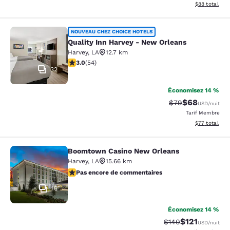
Afficher les d
$88
total
Quality Inn Harvey - New Orleans
NOUVEAU CHEZ CHOICE HOTELS
Quality Inn Harvey - New Orleans
Harvey
,
LA
12.7 km
3 étoiles. Moyen. 54 commentaires
3.0
(
54
)
32
Économisez 14 %
$68
Tarif barré :
Tarif réduit :
$79
USD
/nuit
Tarif Membre
Afficher les d
$77
total
Boomtown Casino New Orleans
Boomtown Casino New Orleans
Harvey
,
LA
15.66 km
Pas encore de commentaires
Pas encore de commentaires
16
Économisez 14 %
$121
Tarif barré :
Tarif réduit :
$140
USD
/nuit