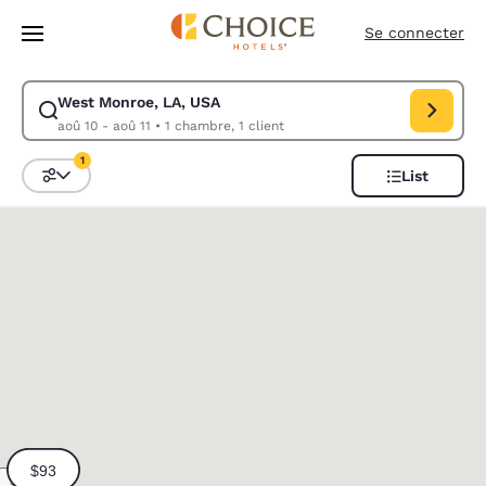
Chargement terminé
Sauter à Contenu Principal
Se connecter
West Monroe, LA, USA
Modifier la recherche pour West Monroe, LA, USA. Date d’arrivée aoû 1
aoû 10 - aoû 11
•
1 chambre, 1 client
1
List
Triez et filtrez
1 filtre sélectionné
0