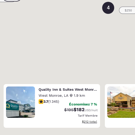
4
Quality Inn & Suites West Monroe
West Monroe
,
LA
1.9 km
3.71 étoiles. Bien. 1345 commentaires
3.7
(
1 345
)
Économisez 7 %
$182
Tarif barré :
Tarif réduit :
$195
USD
/nuit
Tarif Membre
Afficher les détails du total estimé
$212
total