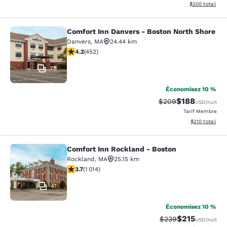
Afficher les dé
$200
total
Comfort Inn Danvers - Boston North Shore
Comfort Inn Danvers - Boston North
Danvers
,
MA
24.44 km
4.15 étoiles. Très Bien. 452 commentaires
4.2
(
452
)
75
Économisez 10 %
$188
Tarif barré :
Tarif réduit :
$209
USD
/nuit
Tarif Membre
Afficher les dé
$210
total
Comfort Inn Rockland - Boston
Comfort Inn Rockland - Boston
Rockland
,
MA
25.15 km
3.72 étoiles. Bien. 1014 commentaires
3.7
(
1 014
)
41
Économisez 10 %
$215
Tarif barré :
Tarif réduit :
$239
USD
/nuit