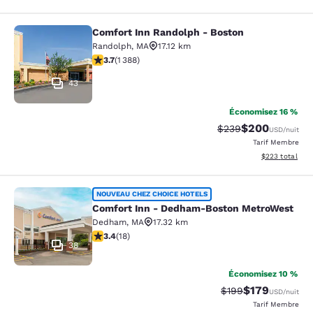
Comfort Inn Randolph - Boston
Comfort Inn Randolph - Boston
Randolph
,
MA
17.12 km
3.68 étoiles. Bien. 1388 commentaires
3.7
(
1 388
)
43
Économisez 16 %
$200
Tarif barré :
Tarif réduit :
$239
USD
/nuit
Tarif Membre
Afficher les dé
$223
total
Comfort Inn - Dedham-Boston Met
NOUVEAU CHEZ CHOICE HOTELS
Comfort Inn - Dedham-Boston MetroWest
Dedham
,
MA
17.32 km
3.44 étoiles. Bien. 18 commentaires
3.4
(
18
)
38
Économisez 10 %
$179
Tarif barré :
Tarif réduit :
$199
USD
/nuit
Tarif Membre