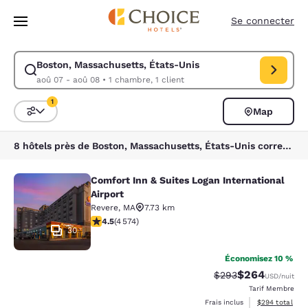
Chargement terminé
Sauter à Contenu Principal
Se connecter
Boston, Massachusetts, États-Unis
Modifier la recherche pour Boston, Massachusetts, États-Unis. Date d’
aoû 07 - aoû 08
•
1 chambre, 1 client
1
Map
Triez et filtrez
1 filtre sélectionné
8 hôtels près de Boston, Massachusetts, États-Unis correspondent à vos filtres
Comfort Inn & Suites Logan International
Comfort Inn & Suites Logan Internati
Airport
Revere
,
MA
7.73 km
4.45 étoiles. Excellent. 4574 commentaires
4.5
(
4 574
)
30
Économisez 10 %
$264
Tarif barré :
Tarif réduit :
$293
USD
/nuit
Tarif Membre
Afficher les dé
Frais inclus
$294
total