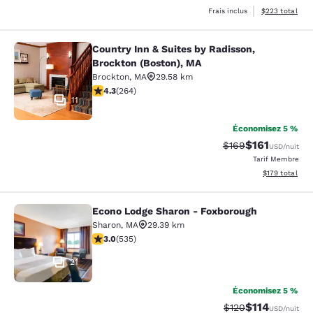
Afficher les dé
Frais inclus
$223
total
Country Inn & Suites by Radisson,
Country Inn & Suites by Radisson, B
Brockton (Boston), MA
Brockton
,
MA
29.58 km
4.28 étoiles. Excellent. 264 commentaires
4.3
(
264
)
11
Économisez 5 %
$161
Tarif barré :
Tarif réduit :
$169
USD
/nuit
Tarif Membre
Afficher les dé
$179
total
Econo Lodge Sharon - Foxborough
Econo Lodge Sharon - Foxborough
Sharon
,
MA
29.39 km
3.01 étoiles. Moyen. 535 commentaires
3.0
(
535
)
21
Économisez 5 %
$114
Tarif barré :
Tarif réduit :
$120
USD
/nuit