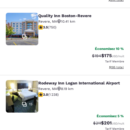
Quality Inn Boston-Revere
Quality Inn Boston-Revere
Revere
,
MA
10.41 km
3.47 étoiles. Bien. 750 commentaires
3.5
(
750
)
21
Économisez 10 %
$175
Tarif barré :
Tarif réduit :
$194
USD
/nuit
Tarif Membre
Afficher les dé
$195
total
Rodeway Inn Logan International Airport
Rodeway Inn Logan International Ai
Revere
,
MA
8.19 km
2.99 étoiles. Moyen. 1238 commentaires
3.0
(
1 238
)
15
Économisez 5 %
$201
Tarif barré :
Tarif réduit :
$211
USD
/nuit
Tarif Membre