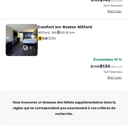
$159
USD
/nuit
Tarif Membre
Afficher les dé
$160
total
Comfort Inn Boston Milford
Comfort Inn Boston Milford
Milford
,
MA
42.16 km
3.83 étoiles. Bien. 335 commentaires
3.8
(
335
)
5
Économisez 10 %
$134
Tarif barré :
Tarif réduit :
$149
USD
/nuit
Tarif Membre
Afficher les dé
$150
total
Vous trouverez ci-dessous des hôtels supplémentaires dans la
région qui ne correspondent pas exactement à vos critères de
recherche.