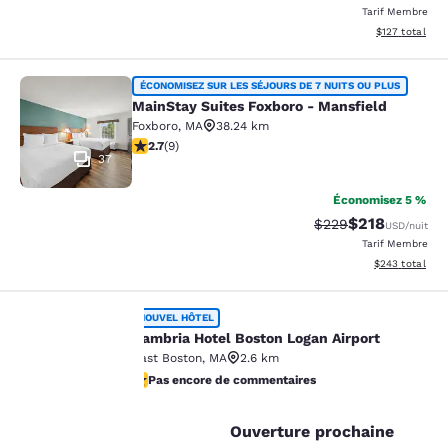
Tarif Membre
Afficher les dé
$127
total
MainStay Suites Foxboro - Mansfiel
ÉCONOMISEZ SUR LES SÉJOURS DE 7 NUITS OU PLUS
MainStay Suites Foxboro - Mansfield
Foxboro
,
MA
38.24 km
2.67 étoiles. Moyen. 9 commentaires
2.7
(
9
)
37
Économisez 5 %
$218
Tarif barré :
Tarif réduit :
$229
USD
/nuit
Tarif Membre
Afficher les dé
$243
total
Cambria Hotel Boston Logan Airport
NOUVEL HÔTEL
Cambria Hotel Boston Logan Airport
East Boston
,
MA
2.6 km
Pas encore de commentaires
La
Pas encore de commentaires
8
protection
Ouverture prochaine