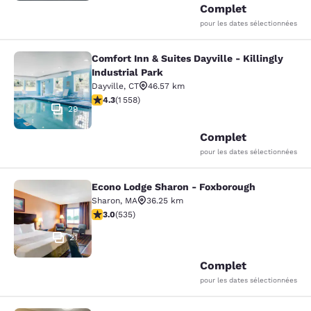
Complet
pour les dates sélectionnées
Comfort Inn & Suites Dayville - Killingly
Comfort Inn & Suites Dayville - Killi
Industrial Park
Dayville
,
CT
46.57 km
4.27 étoiles. Excellent. 1558 commentaires
4.3
(
1 558
)
29
Complet
pour les dates sélectionnées
Econo Lodge Sharon - Foxborough
Econo Lodge Sharon - Foxborough
Sharon
,
MA
36.25 km
3.01 étoiles. Moyen. 535 commentaires
3.0
(
535
)
21
Complet
pour les dates sélectionnées