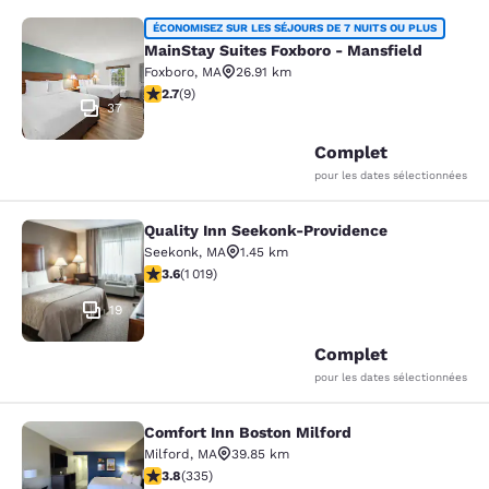
MainStay Suites Foxboro - Mansfiel
ÉCONOMISEZ SUR LES SÉJOURS DE 7 NUITS OU PLUS
MainStay Suites Foxboro - Mansfield
Foxboro
,
MA
26.91 km
2.67 étoiles. Moyen. 9 commentaires
2.7
(
9
)
37
Complet
pour les dates sélectionnées
Quality Inn Seekonk-Providence
Quality Inn Seekonk-Providence
Seekonk
,
MA
1.45 km
3.56 étoiles. Bien. 1019 commentaires
3.6
(
1 019
)
19
Complet
pour les dates sélectionnées
Comfort Inn Boston Milford
Comfort Inn Boston Milford
Milford
,
MA
39.85 km
3.83 étoiles. Bien. 335 commentaires
3.8
(
335
)