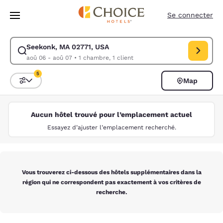
Chargement terminé
Sauter à Contenu Principal
Se connecter
Seekonk, MA 02771, USA
Modifier la recherche pour Seekonk, MA 02771, USA. Date d’arrivée ao
aoû 06 - aoû 07
•
1 chambre, 1 client
5
Map
Triez et filtrez
5 filtres sélectionnés
Aucun hôtel trouvé pour l’emplacement actuel
Essayez d’ajuster l’emplacement recherché.
Vous trouverez ci-dessous des hôtels supplémentaires dans la
région qui ne correspondent pas exactement à vos critères de
recherche.