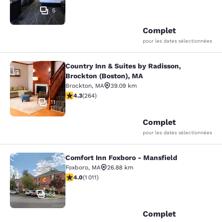
5
Complet
pour les dates sélectionnées
Country Inn & Suites by Radisson,
Country Inn & Suites by Radisson, B
Brockton (Boston), MA
Brockton
,
MA
39.09 km
4.28 étoiles. Excellent. 264 commentaires
4.3
(
264
)
11
Complet
pour les dates sélectionnées
Comfort Inn Foxboro - Mansfield
Comfort Inn Foxboro - Mansfield
Foxboro
,
MA
26.88 km
3.99 étoiles. Bien. 1011 commentaires
4.0
(
1 011
)
38
Complet