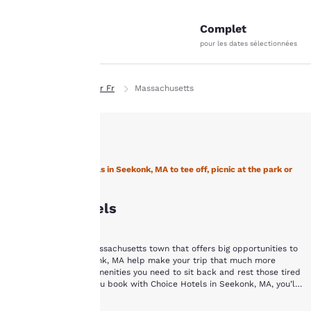
40
Complet
pour les dates sélectionnées
La
protection
Page d’accueil
Fr Fr
Massachusetts
de votre
vie privée
est notre
Stay with Choice Hotels in Seekonk, MA to tee off, picnic at the park or
just relax
priorité.
Seekonk Hôtels
Notre site internet
Seekonk is a small Massachusetts town that offers big opportunities to
utilise des cookies, y
relax. Hotels in Seekonk, MA help make your trip that much more
compris des cookies de
relaxing with all the amenities you need to sit back and rest those tired
tiers, à des fins de
feet of yours. When you book with Choice Hotels in Seekonk, MA, you’ll
performance et pour
have easy access to the city’s parks, ponds, lakes and golf courses all
vous offrir une
If you’re travelling to Seekonk, you’re looking for a place to get away
while enjoying affordable rates.