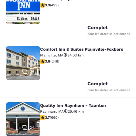
3.26 étoiles. Bien. 493 commentaires
3.3
(
493
)
51
Complet
pour les dates sélectionnées
Comfort Inn & Suites Plainville-Foxboro
Comfort Inn & Suites Plainville-Fox
Plainville
,
MA
24.03 km
3.8 étoiles. Bien. 246 commentaires
3.8
(
246
)
38
Complet
pour les dates sélectionnées
Quality Inn Raynham - Taunton
Quality Inn Raynham - Taunton
Raynham
,
MA
25.46 km
3.66 étoiles. Bien. 660 commentaires
3.7
(
660
)
24