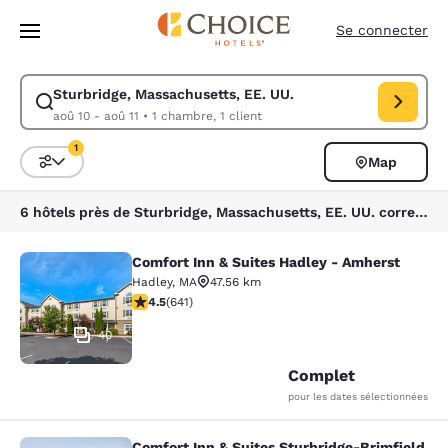
Chargement terminé
Sauter à Contenu Principal
Se connecter
Sturbridge, Massachusetts, EE. UU.
Modifier la recherche pour Sturbridge, Massachusetts, EE. UU.. Date d’
aoû 10 - aoû 11
•
1 chambre, 1 client
1
Map
Triez et filtrez
1 filtre sélectionné
6 hôtels près de Sturbridge, Massachusetts, EE. UU. correspondent à vos filtres
Comfort Inn & Suites Hadley - Amherst
Comfort Inn & Suites Hadley - Amhe
Hadley
,
MA
47.56 km
4.53 étoiles. Excellent. 641 commentaires
4.5
(
641
)
40
Complet
pour les dates sélectionnées
Comfort Inn & Suites Sturbridge-Brimfield