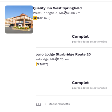
Quality Inn West Springfield
Quality Inn West Springfield
West Springfield
,
MA
45.06 km
3.3 étoiles. Bien. 1625 commentaires
3.3
(
1 625
)
46
Complet
pour les dates sélectionnées
Econo Lodge Sturbridge Route 20
Econo Lodge Sturbridge Route 20
Sturbridge
,
MA
1.25 km
3.32 étoiles. Bien. 817 commentaires
3.3
(
817
)
La
20
protection
Complet
de votre
pour les dates sélectionnées
vie privée
Page d’accueil
Fr Fr
Massachusetts
est notre