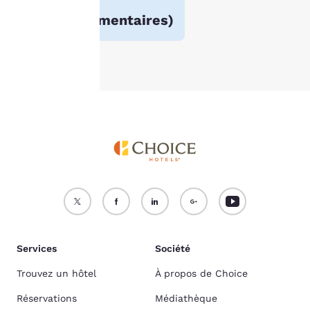
3.6
Politique en matière de
(
13263 commentaires
)
cookies
.
Accepter tous les cookies
Refuser tous les cookies
Services
Société
Trouvez un hôtel
À propos de Choice
Réservations
Médiathèque