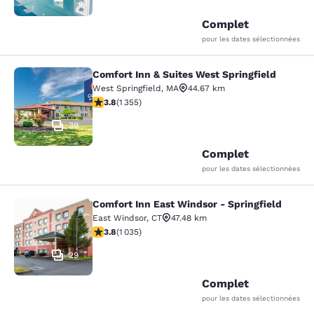
Complet
pour les dates sélectionnées
Comfort Inn & Suites West Springfield
Comfort Inn & Suites West Springfie
West Springfield
,
MA
44.67 km
3.75 étoiles. Bien. 1355 commentaires
3.8
(
1 355
)
39
Complet
pour les dates sélectionnées
Comfort Inn East Windsor - Springfield
Comfort Inn East Windsor - Springfi
East Windsor
,
CT
47.48 km
3.83 étoiles. Bien. 1035 commentaires
3.8
(
1 035
)
29
Complet
pour les dates sélectionnées