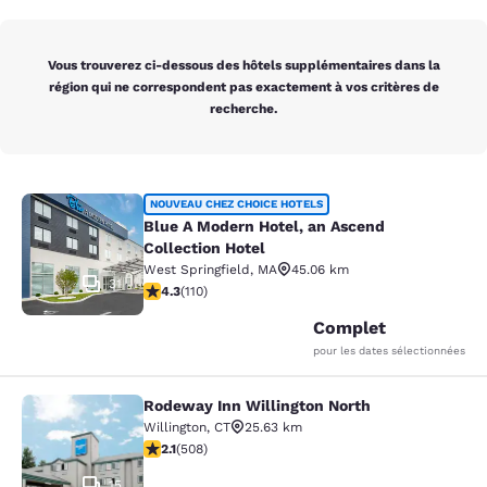
Vous trouverez ci-dessous des hôtels supplémentaires dans la
région qui ne correspondent pas exactement à vos critères de
recherche.
Blue A Modern Hotel, an Ascend Coll
NOUVEAU CHEZ CHOICE HOTELS
Blue A Modern Hotel, an Ascend
Collection Hotel
West Springfield
,
MA
45.06 km
31
4.28 étoiles. Excellent. 110 commentaires
4.3
(
110
)
Complet
pour les dates sélectionnées
Rodeway Inn Willington North
Rodeway Inn Willington North
Willington
,
CT
25.63 km
2.13 étoiles. Moyen. 508 commentaires
2.1
(
508
)
15