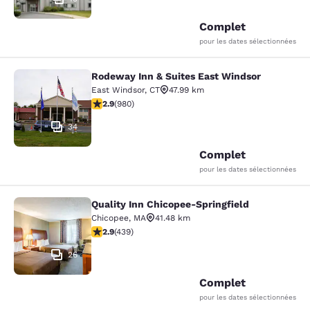
Complet
pour les dates sélectionnées
Rodeway Inn & Suites East Windsor
Rodeway Inn & Suites East Windsor
East Windsor
,
CT
47.99 km
2.89 étoiles. Moyen. 980 commentaires
2.9
(
980
)
34
Complet
pour les dates sélectionnées
Quality Inn Chicopee-Springfield
Quality Inn Chicopee-Springfield
Chicopee
,
MA
41.48 km
2.87 étoiles. Moyen. 439 commentaires
2.9
(
439
)
26
Complet
pour les dates sélectionnées