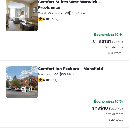
Comfort Suites West Warwick -
Comfort Suites West Warwick - Pro
Providence
West Warwick
,
RI
27.61 km
3.97 étoiles. Bien. 1782 commentaires
4.0
(
1 782
)
41
Économisez 10 %
$131
Tarif barré :
Tarif réduit :
$145
USD
/nuit
Tarif Membre
Afficher les dé
$149
total
Comfort Inn Foxboro - Mansfield
Comfort Inn Foxboro - Mansfield
Foxboro
,
MA
32.58 km
3.99 étoiles. Bien. 1011 commentaires
4.0
(
1 011
)
38
Économisez 10 %
$107
Tarif barré :
Tarif réduit :
$119
USD
/nuit
Tarif Membre
Afficher les dé
$120
total