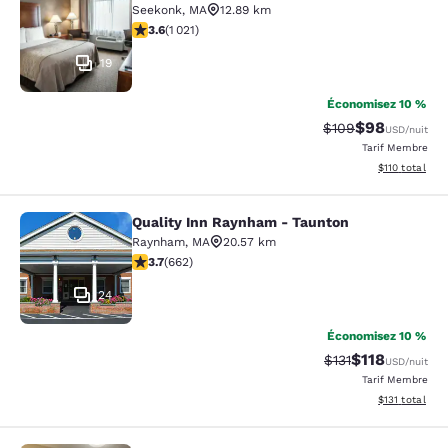
Seekonk
,
MA
12.89 km
3.56 étoiles. Bien. 1021 commentaires
3.6
(
1 021
)
19
Économisez 10 %
$98
Tarif barré :
Tarif réduit :
$109
USD
/nuit
Tarif Membre
Afficher les d
$110
total
Quality Inn Raynham - Taunton
Quality Inn Raynham - Taunton
Raynham
,
MA
20.57 km
3.67 étoiles. Bien. 662 commentaires
3.7
(
662
)
24
Économisez 10 %
$118
Tarif barré :
Tarif réduit :
$131
USD
/nuit
Tarif Membre
Afficher les d
$131
total