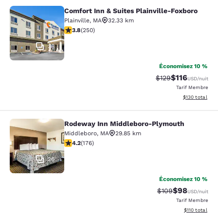
Comfort Inn & Suites Plainville-Foxboro
Comfort Inn & Suites Plainville-Fox
Plainville
,
MA
32.33 km
3.82 étoiles. Bien. 250 commentaires
3.8
(
250
)
38
Économisez 10 %
$116
Tarif barré :
Tarif réduit :
$129
USD
/nuit
Tarif Membre
Afficher les dé
$130
total
Rodeway Inn Middleboro-Plymouth
Rodeway Inn Middleboro-Plymouth
Middleboro
,
MA
29.85 km
4.16 étoiles. Très Bien. 176 commentaires
4.2
(
176
)
26
Économisez 10 %
$98
Tarif barré :
Tarif réduit :
$109
USD
/nuit
Tarif Membre
Afficher les d
$110
total