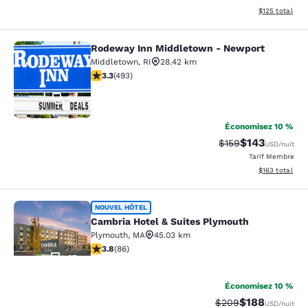
Afficher les dé
$125
total
Rodeway Inn Middletown - Newport
Rodeway Inn Middletown - Newpor
Middletown
,
RI
28.42 km
3.26 étoiles. Bien. 493 commentaires
3.3
(
493
)
51
Économisez 10 %
$143
Tarif barré :
Tarif réduit :
$159
USD
/nuit
Tarif Membre
Afficher les dé
$163
total
Cambria Hotel & Suites Plymouth
NOUVEL HÔTEL
Cambria Hotel & Suites Plymouth
Plymouth
,
MA
45.03 km
3.8 étoiles. Bien. 86 commentaires
3.8
(
86
)
67
Économisez 10 %
$188
Tarif barré :
Tarif réduit :
$209
USD
/nuit