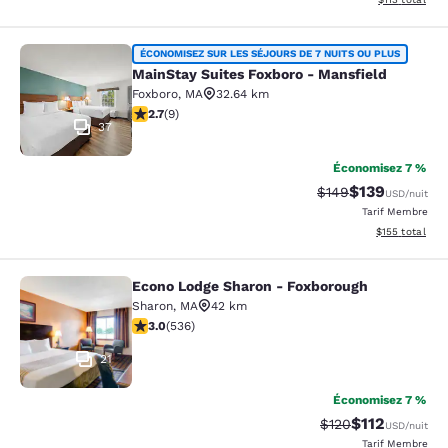
MainStay Suites Foxboro - Mansfiel
ÉCONOMISEZ SUR LES SÉJOURS DE 7 NUITS OU PLUS
MainStay Suites Foxboro - Mansfield
Foxboro
,
MA
32.64 km
2.67 étoiles. Moyen. 9 commentaires
2.7
(
9
)
37
Économisez 7 %
$139
Tarif barré :
Tarif réduit :
$149
USD
/nuit
Tarif Membre
Afficher les dé
$155
total
Econo Lodge Sharon - Foxborough
Econo Lodge Sharon - Foxborough
Sharon
,
MA
42 km
3.01 étoiles. Moyen. 536 commentaires
3.0
(
536
)
21
Économisez 7 %
$112
Tarif barré :
Tarif réduit :
$120
USD
/nuit
Tarif Membre