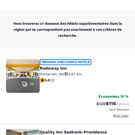
Vous trouverez ci-dessous des hôtels supplémentaires dans la
région qui ne correspondent pas exactement à vos critères de
recherche.
Rodeway Inn
NOUVEAU CHEZ CHOICE HOTELS
Rodeway Inn
Somerset
,
MA
3.67 km
5 étoiles. Exceptionnel. 3 commentaires
5.0
(
3
)
35
Économisez 10 %
$116
Tarif barré :
Tarif réduit :
$129
USD
/nuit
Tarif Membre
Afficher les dé
$132
total
Quality Inn Seekonk-Providence
Quality Inn Seekonk-Providence