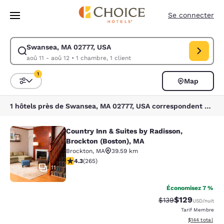
Chargement terminé
Sauter à Contenu Principal
Se connecter
Swansea, MA 02777, USA
Modifier la recherche pour Swansea, MA 02777, USA. Date d’arrivée aoû
aoû 11 - aoû 12
•
1 chambre, 1 client
1
Map
Triez et filtrez
1 filtre sélectionné
1 hôtels près de Swansea, MA 02777, USA correspondent à vos filtres
Country Inn & Suites by Radisson,
Country Inn & Suites by Radisson, B
Brockton (Boston), MA
Brockton
,
MA
39.59 km
4.29 étoiles. Excellent. 265 commentaires
4.3
(
265
)
11
Économisez 7 %
$129
Tarif barré :
Tarif réduit :
$139
USD
/nuit
Tarif Membre
Afficher les dé
$144
total