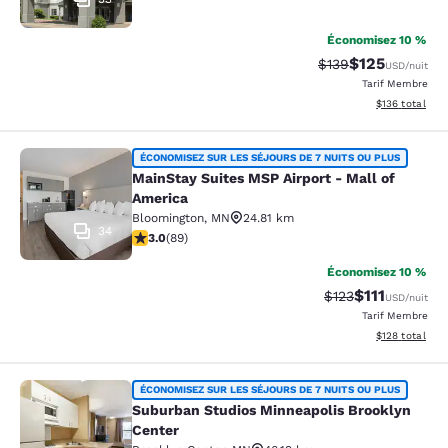
Économisez 10 %
$125
Tarif barré :
Tarif réduit :
$139
USD
/nuit
Tarif Membre
Afficher les dé
$136
total
MainStay Suites MSP Airport - Mall
ÉCONOMISEZ SUR LES SÉJOURS DE 7 NUITS OU PLUS
MainStay Suites MSP Airport - Mall of
America
Bloomington
,
MN
24.81 km
34
3.04 étoiles. Moyen. 89 commentaires
3.0
(
89
)
Économisez 10 %
$111
Tarif barré :
Tarif réduit :
$123
USD
/nuit
Tarif Membre
Afficher les dé
$128
total
Suburban Studios Minneapolis Broo
ÉCONOMISEZ SUR LES SÉJOURS DE 7 NUITS OU PLUS
Suburban Studios Minneapolis Brooklyn
Center