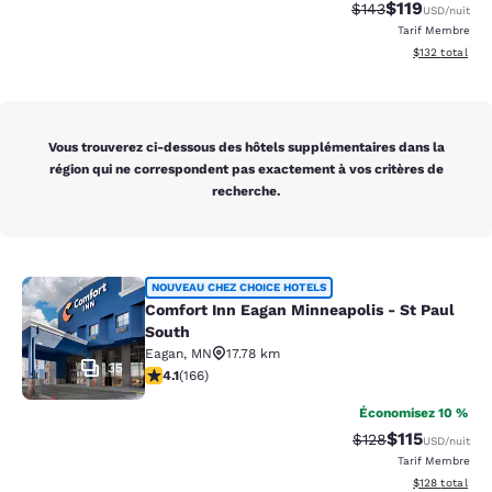
$119
Tarif barré :
Tarif réduit :
$143
USD
/nuit
Tarif Membre
Afficher les dé
$132
total
Vous trouverez ci-dessous des hôtels supplémentaires dans la
région qui ne correspondent pas exactement à vos critères de
recherche.
Comfort Inn Eagan Minneapolis - St
NOUVEAU CHEZ CHOICE HOTELS
Comfort Inn Eagan Minneapolis - St Paul
South
Eagan
,
MN
17.78 km
35
4.11 étoiles. Très Bien. 166 commentaires
4.1
(
166
)
Économisez 10 %
$115
Tarif barré :
Tarif réduit :
$128
USD
/nuit
Tarif Membre
Afficher les dé
$128
total