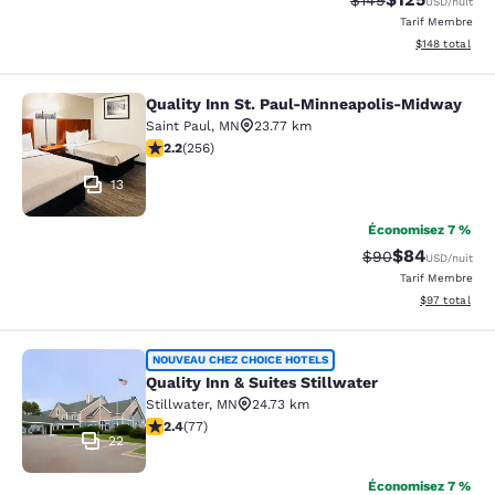
$149
USD
/nuit
Tarif Membre
Afficher les dé
$148
total
Quality Inn St. Paul-Minneapolis-Midway
Quality Inn St. Paul-Minneapolis-M
Saint Paul
,
MN
23.77 km
2.18 étoiles. Moyen. 256 commentaires
2.2
(
256
)
13
Économisez 7 %
$84
Tarif barré :
Tarif réduit :
$90
USD
/nuit
Tarif Membre
Afficher les d
$97
total
Quality Inn & Suites Stillwater
NOUVEAU CHEZ CHOICE HOTELS
Quality Inn & Suites Stillwater
Stillwater
,
MN
24.73 km
2.38 étoiles. Moyen. 77 commentaires
2.4
(
77
)
22
Économisez 7 %