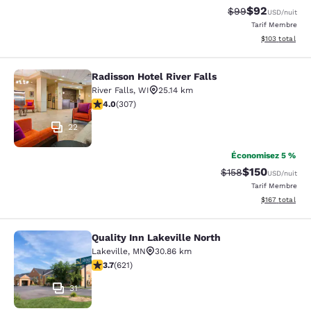
$92
Tarif barré :
Tarif réduit :
$99
USD
/nuit
Tarif Membre
Afficher les dé
$103
total
Radisson Hotel River Falls
Radisson Hotel River Falls
River Falls
,
WI
25.14 km
3.95 étoiles. Bien. 307 commentaires
4.0
(
307
)
22
Économisez 5 %
$150
Tarif barré :
Tarif réduit :
$158
USD
/nuit
Tarif Membre
Afficher les dé
$167
total
Quality Inn Lakeville North
Quality Inn Lakeville North
Lakeville
,
MN
30.86 km
3.66 étoiles. Bien. 621 commentaires
3.7
(
621
)
31