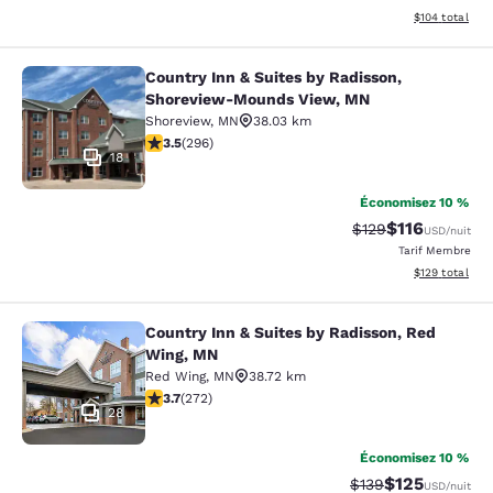
Afficher les dé
$104
total
Country Inn & Suites by Radisson,
Country Inn & Suites by Radisson,
Shoreview-Mounds View, MN
Shoreview
,
MN
38.03 km
3.53 étoiles. Bien. 296 commentaires
3.5
(
296
)
18
Économisez 10 %
$116
Tarif barré :
Tarif réduit :
$129
USD
/nuit
Tarif Membre
Afficher les dé
$129
total
Country Inn & Suites by Radisson, Red
Country Inn & Suites by Radisson, 
Wing, MN
Red Wing
,
MN
38.72 km
3.69 étoiles. Bien. 272 commentaires
3.7
(
272
)
28
Économisez 10 %
$125
Tarif barré :
Tarif réduit :
$139
USD
/nuit