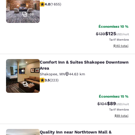
4.03 étoiles. Très Bien. 1655 commentaires
4.0
(
1 655
)
38
Économisez 10 %
$125
Tarif barré :
Tarif réduit :
$139
USD
/nuit
Tarif Membre
Afficher les dé
$140
total
Comfort Inn & Suites Shakopee Downtown
Comfort Inn & Suites Shakopee Do
Area
Shakopee
,
MN
44.63 km
3.52 étoiles. Bien. 223 commentaires
3.5
(
223
)
15
Économisez 15 %
$89
Tarif barré :
Tarif réduit :
$104
USD
/nuit
Tarif Membre
Afficher les d
$99
total
Quality Inn near Northtown Mall &
Quality Inn near Northtown Mall & N