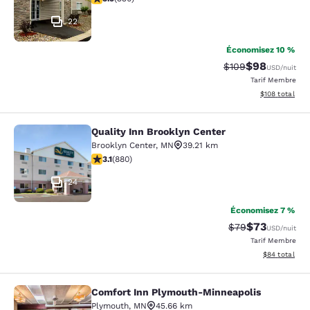
22
Économisez 10 %
$98
Tarif barré :
Tarif réduit :
$109
USD
/nuit
Tarif Membre
Afficher les dé
$108
total
Quality Inn Brooklyn Center
Quality Inn Brooklyn Center
Brooklyn Center
,
MN
39.21 km
3.11 étoiles. Bien. 880 commentaires
3.1
(
880
)
24
Économisez 7 %
$73
Tarif barré :
Tarif réduit :
$79
USD
/nuit
Tarif Membre
Afficher les d
$84
total
Comfort Inn Plymouth-Minneapolis
Comfort Inn Plymouth-Minneapolis
Plymouth
,
MN
45.66 km