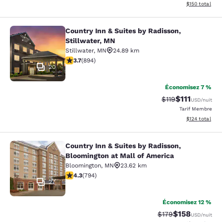
Afficher les dé
$150
total
Country Inn & Suites by Radisson,
Country Inn & Suites by Radisson, S
Stillwater, MN
Stillwater
,
MN
24.89 km
3.66 étoiles. Bien. 894 commentaires
3.7
(
894
)
20
Économisez 7 %
$111
Tarif barré :
Tarif réduit :
$119
USD
/nuit
Tarif Membre
Afficher les dé
$124
total
Country Inn & Suites by Radisson,
Country Inn & Suites by Radisson, B
Bloomington at Mall of America
Bloomington
,
MN
23.62 km
4.26 étoiles. Excellent. 794 commentaires
4.3
(
794
)
27
Économisez 12 %
$158
Tarif barré :
Tarif réduit :
$179
USD
/nuit