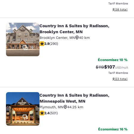
Tarif Membre
Afficher les dé
$138
total
Country Inn & Suites by Radisson,
Country Inn & Suites by Radisson, B
Brooklyn Center, MN
Brooklyn Center
,
MN
40 km
2.86 étoiles. Moyen. 290 commentaires
2.9
(
290
)
19
Économisez 10 %
$107
Tarif barré :
Tarif réduit :
$119
USD
/nuit
Tarif Membre
Afficher les dé
$123
total
Country Inn & Suites by Radisson,
Country Inn & Suites by Radisson, 
Minneapolis West, MN
Plymouth
,
MN
44.25 km
2.42 étoiles. Moyen. 501 commentaires
2.4
(
501
)
15
Économisez 16 %