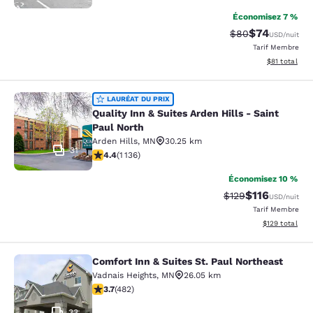
Économisez 7 %
$74
Tarif barré :
Tarif réduit :
$80
USD
/nuit
Tarif Membre
Afficher les d
$81
total
Quality Inn & Suites Arden Hills - S
LAURÉAT DU PRIX
Quality Inn & Suites Arden Hills - Saint
Paul North
Arden Hills
,
MN
30.25 km
31
4.39 étoiles. Excellent. 1136 commentaires
4.4
(
1 136
)
Économisez 10 %
$116
Tarif barré :
Tarif réduit :
$129
USD
/nuit
Tarif Membre
Afficher les dé
$129
total
Comfort Inn & Suites St. Paul Northeast
Comfort Inn & Suites St. Paul North
Vadnais Heights
,
MN
26.05 km
3.7 étoiles. Bien. 482 commentaires
3.7
(
482
)
33