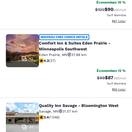
Économisez 10 %
$90
Tarif barré :
Tarif réduit :
$100
USD
/nuit
Tarif Membre
Afficher les d
$97
total
Comfort Inn & Suites Eden Prairie 
NOUVEAU CHEZ CHOICE HOTELS
Comfort Inn & Suites Eden Prairie -
Minneapolis Southwest
Eden Prairie
,
MN
37.89 km
43
4.24 étoiles. Excellent. 37 commentaires
4.2
(
37
)
Économisez 12 %
$87
Tarif barré :
Tarif réduit :
$99
USD
/nuit
Tarif Membre
Afficher les d
$95
total
Quality Inn Savage - Bloomington West
Quality Inn Savage - Bloomington W
Savage
,
MN
31.57 km
3.43 étoiles. Bien. 1046 commentaires
3.4
(
1 046
)
32