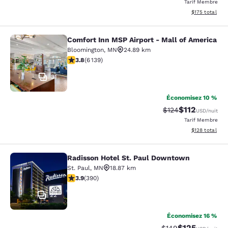
Tarif Membre
Afficher les dé
$175
total
Comfort Inn MSP Airport - Mall of America
Comfort Inn MSP Airport - Mall of 
Bloomington
,
MN
24.89 km
3.75 étoiles. Bien. 6139 commentaires
3.8
(
6 139
)
31
Économisez 10 %
$112
Tarif barré :
Tarif réduit :
$124
USD
/nuit
Tarif Membre
Afficher les dé
$128
total
Radisson Hotel St. Paul Downtown
Radisson Hotel St. Paul Downtown
St. Paul
,
MN
18.87 km
3.89 étoiles. Bien. 390 commentaires
3.9
(
390
)
22
Économisez 16 %
$125
Tarif barré :
Tarif réduit :