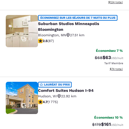
Afficher les dé
$124
total
Suburban Studios Minneapolis Bloo
ÉCONOMISEZ SUR LES SÉJOURS DE 7 NUITS OU PLUS
Suburban Studios Minneapolis
Bloomington
Bloomington
,
MN
27.51 km
22
2.55 étoiles. Moyen. 87 commentaires
2.5
(
87
)
Économisez 7 %
$63
Tarif barré :
Tarif réduit :
$68
USD
/nuit
Tarif Membre
Afficher les d
$74
total
Comfort Suites Hudson I-94
LAURÉAT DU PRIX
Comfort Suites Hudson I-94
Hudson
,
WI
22.92 km
4.69 étoiles. Exceptionnel. 1775 commentaires
4.7
(
1 775
)
33
Économisez 10 %
$161
Tarif barré :
Tarif réduit :
$179
USD
/nuit