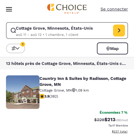
Chargement terminé
Sauter à Contenu Principal
Se connecter
Cottage Grove, Minnesota, États-Unis
Modifier la recherche pour Cottage Grove, Minnesota, États-Unis. Date 
aoû 11 - aoû 12
•
1 chambre, 1 client
1
Map
Triez et filtrez
1 filtre sélectionné
13 hôtels près de Cottage Grove, Minnesota, États-Unis correspondent à vos filtres
Country Inn & Suites by Radisson, Cottage
Country Inn & Suites by Radisson, C
Grove, MN
Cottage Grove
,
MN
1.09 km
3.9 étoiles. Bien. 382 commentaires
3.9
(
382
)
24
Économisez 7 %
$213
Tarif barré :
Tarif réduit :
$229
USD
/nuit
Tarif Membre
Afficher les dé
$237
total