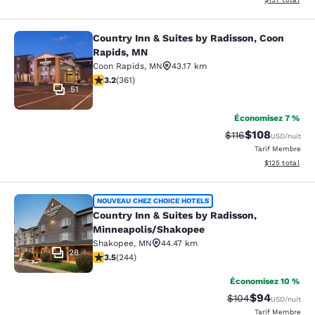
Country Inn & Suites by Radisson, Coon
Country Inn & Suites by Radisson, 
Rapids, MN
Coon Rapids
,
MN
43.17 km
3.17 étoiles. Bien. 361 commentaires
3.2
(
361
)
51
Économisez 7 %
$108
Tarif barré :
Tarif réduit :
$116
USD
/nuit
Tarif Membre
Afficher les dé
$125
total
Country Inn & Suites by Radisson, 
NOUVEAU CHEZ CHOICE HOTELS
Country Inn & Suites by Radisson,
Minneapolis/Shakopee
Shakopee
,
MN
44.47 km
28
3.49 étoiles. Bien. 244 commentaires
3.5
(
244
)
Économisez 10 %
$94
Tarif barré :
Tarif réduit :
$104
USD
/nuit
Tarif Membre