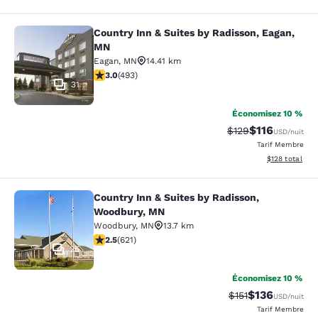
Country Inn & Suites by Radisson, Eagan,
Country Inn & Suites by Radisson, 
MN
Eagan
,
MN
14.41 km
2.95 étoiles. Moyen. 493 commentaires
3.0
(
493
)
31
Économisez 10 %
$116
Tarif barré :
Tarif réduit :
$129
USD
/nuit
Tarif Membre
Afficher les dé
$128
total
Country Inn & Suites by Radisson,
Country Inn & Suites by Radisson, 
Woodbury, MN
Woodbury
,
MN
13.7 km
2.51 étoiles. Moyen. 621 commentaires
2.5
(
621
)
25
Économisez 10 %
$136
Tarif barré :
Tarif réduit :
$151
USD
/nuit
Tarif Membre