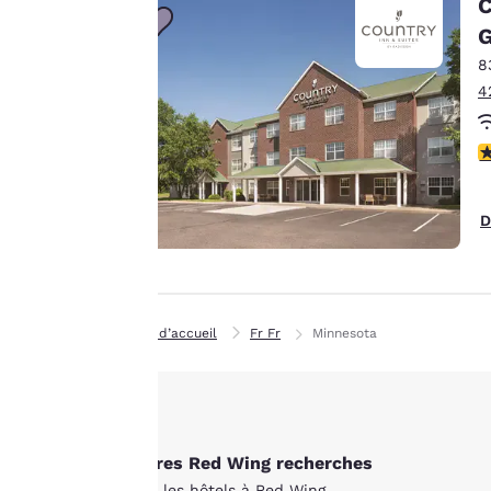
C
à vos intérêts et
Accepter tous les cooki
G
continuer à
8
améliorer nos
4
services. Vous
pouvez modifier à
tout moment ces
3
paramètres en
consultant notre
D
« Politique en
matière de cookies »
et en suivant les
instructions qu’elle
contient. En
Page d’accueil
Fr Fr
Minnesota
cliquant sur
« Accepter tous les
cookies », vous
consentez au
stockage des cookies
Autres Red Wing recherches
sur votre appareil.
Tous les hôtels à Red Wing