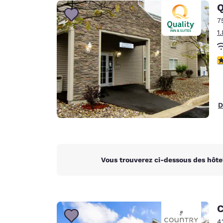
Canada
Q
Français
7
Europe
1
Deutschla
Deutsch
3
Spain
English
D
Ireland
English
United Ki
English
Vous trouverez ci-dessous des hôte
Asie-Pacifique
Australia
English
C
4