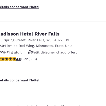
étails concernant l'hôtel
adisson Hotel River Falls
00 Spring Street
,
River Falls
,
WI
,
54022
,
US
2.94 km de Red Wing, Minnesota, États-Unis
Wi-Fi gratuit
Petit déjeuner chaud offert
.95 étoiles. Bien. 306 commentaires
4.0
Bien
(306)
Animaux acceptés
étails concernant l'hôtel