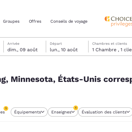
Groupes
Offres
Conseils de voyage
dimanche 9 août
lundi 10 août
lundi 10 août date de départ sélectionnée
dimanche 9 août date d’arrivée sélectionnée
Arrivée
Départ
Chambres et clients
dim., 09 août
lun., 10 août
1 Chambre , 1 
actuels
s correspondent à vos filtres
z votre langue préférée
ng, Minnesota, États-Unis corre
tes
Estados Unidos
América Lat
Español
Español
1
1
res
Équipements
Enseignes
Évaluation des clients
atina
Latin America
Canada
re sélectionné
English
English
1 filtre sélectionné