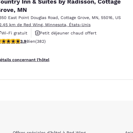
ountry Inn & Suites by Radisson, Cottage
es
Refuser tous les cookies
Paramètres 
rove, MN
350 East Point Douglas Road
,
Cottage Grove
,
MN
,
55016
,
US
2.45 km de Red Wing, Minnesota, États-Unis
Wi-Fi gratuit
Petit déjeuner chaud offert
.9 étoiles. Bien. 382 commentaires
3.9
Bien
(382)
Animaux acceptés
étails concernant l'hôtel
Offres spéciales d’hôtel à Red Wing
Ani