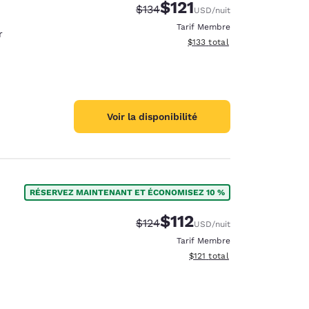
$121
Tarif barré :
Tarif réduit :
$134
USD
/nuit
Tarif Membre
r
Afficher les détails du total 
$133
total
Voir la disponibilité
RÉSERVEZ MAINTENANT ET ÉCONOMISEZ 10 %
$112
Tarif barré :
Tarif réduit :
$124
USD
/nuit
Tarif Membre
Afficher les détails du total 
$121
total