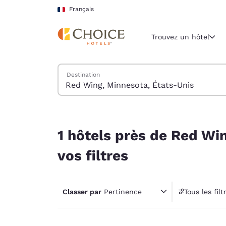
Chargement terminé
Sauter à Contenu Principal
Français
Trouvez un hôtel
Trouver des hôtels
Destination
Région et lieu 
France
Français
1 hôtels près de Red Wing, Minnesota, États-Uni
Sélectionne
1 hôtels près de Red Wi
Amériques
vos filtres
United Sta
English
Classer par
Pertinence
Tous les filt
América L
1 filt
Português