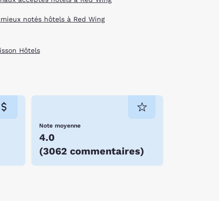
 mieux notés hôtels à Red Wing
isson Hôtels
Note moyenne
4.0
(
3062 commentaires
)