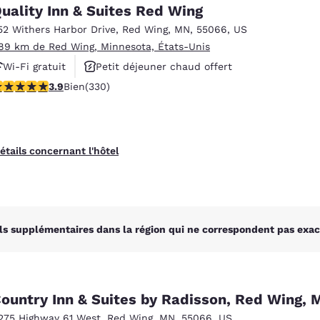
México
Mexico
uality Inn & Suites Red Wing
Español
English
52 Withers Harbor Drive
,
Red Wing
,
MN
,
55066
,
US
.89 km de Red Wing, Minnesota, États-Unis
Wi-Fi gratuit
Petit déjeuner chaud offert
nd
Germany
España
English
Español
.94 étoiles. Bien. 330 commentaires
3.9
Bien
(330)
Espace fitness
France
France
Français
English
étails concernant l'hôtel
Italia
Italy
Italiano
English
ngdom
ls supplémentaires dans la région qui ne correspondent pas exac
India
New Zealan
English
English
ountry Inn & Suites by Radisson, Red Wing, 
275 Highway 61 West
,
Red Wing
,
MN
,
55066
,
US