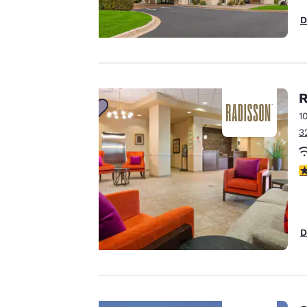
Notre site internet
utilise des cookies, y
D
compris des cookies
de tiers, à des fins
de performance et
pour vous offrir une
R
expérience en ligne
1
personnalisée en
3
envoyant des
publicités en
fonction de vos
3
préférences de
navigation.
Autrement dit, nous
D
pouvons retenir des
informations vous
concernant, vous
montrer des
produits répondant