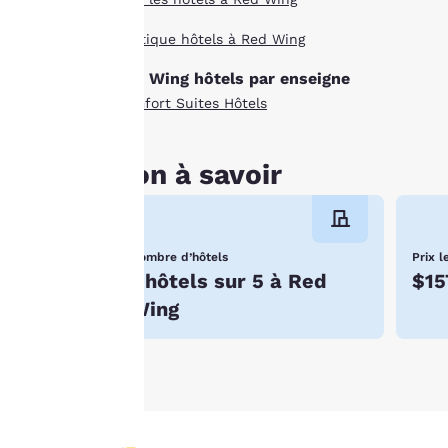
En cliquant sur
Boutique hôtels à Red Wing
« Refuser tous les
cookies », les
Red Wing hôtels par enseigne
cookies pour
Comfort Suites Hôtels
lesquels le
consentement est
requis ne seront pas
Bon à savoir
stockés sur votre
appareil.
Pour plus
Nombre d’hôtels
Prix l
1 hôtels sur 5 à Red
$15
d’informations,
consultez notre
Wing
Politique en matière
de cookies
.