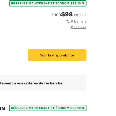
RÉSERVEZ MAINTENANT ET ÉCONOMISEZ 10 %
$98
Tarif barré :
Tarif réduit :
$109
USD
/nuit
Tarif Membre
Afficher les détails du total 
$108
total
Voir la disponibilité
tement à vos critères de recherche.
d
MN
RÉSERVEZ MAINTENANT ET ÉCONOMISEZ 10 %