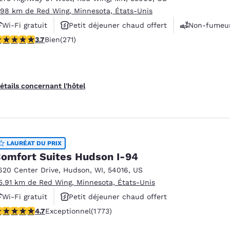
.98 km de Red Wing, Minnesota, États-Unis
Wi-Fi gratuit
Petit déjeuner chaud offert
Non-fumeu
.69 étoiles. Bien. 271 commentaires
3.7
Bien
(271)
étails concernant l'hôtel
LAURÉAT DU PRIX
omfort Suites Hudson I-94
620 Center Drive
,
Hudson
,
WI
,
54016
,
US
5.91 km de Red Wing, Minnesota, États-Unis
Wi-Fi gratuit
Petit déjeuner chaud offert
.69 étoiles. Exceptionnel. 1773 commentaires
4.7
Exceptionnel
(1 773)
Animaux acceptés