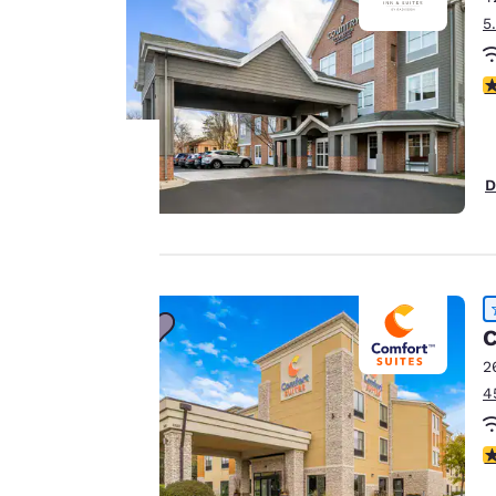
5
3
D
La
protection
de votre
C
vie privée
2
est notre
4
priorité.
4