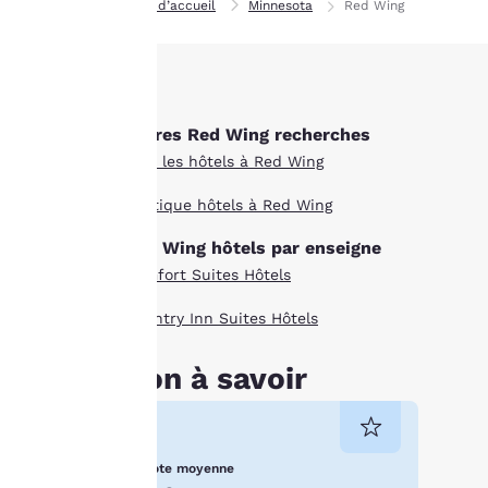
instructions qu’elle
Page d’accueil
Minnesota
Red Wing
contient. En
cliquant sur
« Accepter tous les
cookies », vous
consentez au
Autres Red Wing recherches
stockage des cookies
Tous les hôtels à Red Wing
sur votre appareil.
Boutique hôtels à Red Wing
En cliquant sur
« Refuser tous les
Red Wing hôtels par enseigne
cookies », les
Comfort Suites Hôtels
cookies pour
lesquels le
Country Inn Suites Hôtels
consentement est
requis ne seront pas
Bon à savoir
stockés sur votre
appareil.
Pour plus
Note moyenne