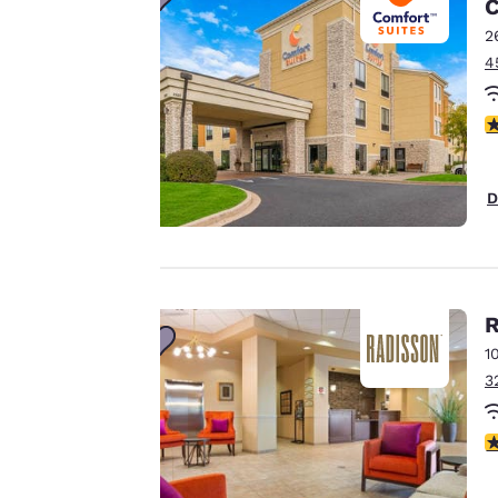
C
vie privée
2
4
est notre
4
priorité.
Notre site internet
D
utilise des cookies, y
compris des cookies
de tiers, à des fins
de performance et
R
pour vous offrir une
1
expérience en ligne
3
personnalisée en
envoyant des
publicités en
3
fonction de vos
préférences de