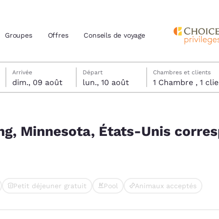
Groupes
Offres
Conseils de voyage
dimanche 9 août
lundi 10 août
lundi 10 août date de départ sélectionnée
dimanche 9 août date d’arrivée sélectionnée
Arrivée
Départ
Chambres et clients
dim., 09 août
lun., 10 août
1 Chambre , 1 
actuels
s correspondent à vos filtres
z votre langue préférée
ng, Minnesota, États-Unis corre
tes
Estados Unidos
América Lat
Español
Español
Petit déjeuner gratuit
Pool
Animaux acceptés
atina
Latin America
Canada
English
English