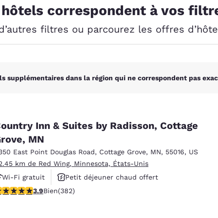
México
Mexico
 hôtels correspondent à vos filtr
Español
English
’autres filtres ou parcourez les offres d’hôt
nd
Germany
España
English
Español
ls supplémentaires dans la région qui ne correspondent pas exac
France
France
Français
English
Italia
Italy
Italiano
English
ountry Inn & Suites by Radisson, Cottage
rove, MN
ngdom
350 East Point Douglas Road
,
Cottage Grove
,
MN
,
55016
,
US
2.45 km de Red Wing, Minnesota, États-Unis
Wi-Fi gratuit
Petit déjeuner chaud offert
India
New Zealan
.9 étoiles. Bien. 382 commentaires
3.9
Bien
(382)
Animaux acceptés
English
English