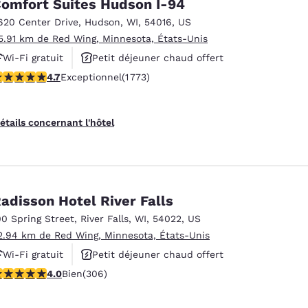
omfort Suites Hudson I-94
620 Center Drive
,
Hudson
,
WI
,
54016
,
US
5.91 km de Red Wing, Minnesota, États-Unis
Wi-Fi gratuit
Petit déjeuner chaud offert
.69 étoiles. Exceptionnel. 1773 commentaires
4.7
Exceptionnel
(1 773)
Animaux acceptés
étails concernant l'hôtel
adisson Hotel River Falls
00 Spring Street
,
River Falls
,
WI
,
54022
,
US
2.94 km de Red Wing, Minnesota, États-Unis
Wi-Fi gratuit
Petit déjeuner chaud offert
.95 étoiles. Bien. 306 commentaires
4.0
Bien
(306)
Animaux acceptés