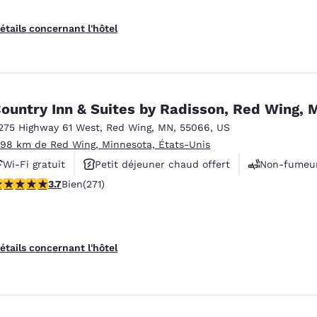
étails concernant l'hôtel
ountry Inn & Suites by Radisson, Red Wing, 
275 Highway 61 West
,
Red Wing
,
MN
,
55066
,
US
es
Refuser tous les cookies
Paramètres 
.98 km de Red Wing, Minnesota, États-Unis
Wi-Fi gratuit
Petit déjeuner chaud offert
Non-fumeu
.69 étoiles. Bien. 271 commentaires
3.7
Bien
(271)
étails concernant l'hôtel