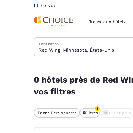
Chargement terminé
Sauter à Contenu Principal
Français
Trouvez un hôtel
Trouver des hôtels
Destination
Région et lieu 
France
Français
0 hôtels près de Red Wing, Minnesota, États-Uni
Sélectionne
0 hôtels près de Red Wi
Amériques
vos filtres
United Sta
English
1
Trier :
Pertinence
Filtres
4.0 et plus
América L
1 filtre sélectionné
Português