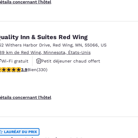
étails concernant l'hôtel
uality Inn & Suites Red Wing
52 Withers Harbor Drive
,
Red Wing
,
MN
,
55066
,
US
.89 km de Red Wing, Minnesota, États-Unis
Wi-Fi gratuit
Petit déjeuner chaud offert
.94 étoiles. Bien. 330 commentaires
3.9
Bien
(330)
Espace fitness
étails concernant l'hôtel
LAURÉAT DU PRIX