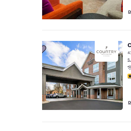
navigation.
D
Autrement dit, nous
pouvons retenir des
informations vous
concernant, vous
montrer des
C
produits répondant
4
à vos intérêts et
Accepter tous les cooki
5
continuer à
améliorer nos
services. Vous
3
pouvez modifier à
tout moment ces
paramètres en
D
consultant notre
« Politique en
matière de cookies »
et en suivant les