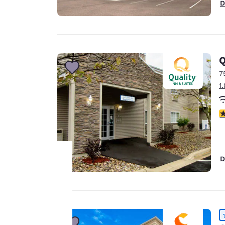
D
Q
7
1
3
D
La
protection
de votre